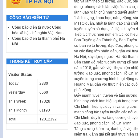
tập và làm theo tư tưởng, đạo đức, ph
dung: phong cách làm việc “dân chủ, 
lãnh đạo “dân chủ nhưng quyết đoán”;
CÔNG BÁO ĐIỆN TỬ
“cách mạng, khoa học, năng động, sáng
MTTQ quận, nhất là lãnh đạo chủ chốt,
Công báo điện tử nước Cộng
tuyên truyền sử dụng tài liệu chuyê
hòa xã hội chủ nghĩa Việt Nam
Tiếp tục thực hiện nghiêm túc, có hiê
Công báo điện tử thành phố Hà
Ban Tuyên giáo Thành ủy, Ban Tuyên 
Nội
cơ bản về tư tưởng, đạo đức, phong các
và các tầng lớp nhân dân, gắn với t
Hà Nội, xây dựng người Hà Nội thanh 
THỐNG KÊ TRUY CẬP
Bên cạnh đó, tiếp tục xây dựng kế ho
năm 2018, gắn với việc thực hiện n
tưởng, đạo đức, phong cách Hồ Chí M
Visitor Status
xuyên trong chương trình hoạt động 
Today
2330
Hoàng Mai, gắn với thực hiện các cuộc
phát động.
Yesterday
6560
Đẩy mạnh tuyên truyền về tấm gương đ
hình hay, cách làm hiệu quả trong họ
This Week
17328
Chí Minh. Tiếp tục duy trì và tăng cư
This Month
61190
mạnh công tác tuyên truyền các nội d
Chí Minh, duy trì và tăng cường chuyê
Total
12012192
đạo đức, phong cách Hồ Chí Minh.
Tăng cường kiểm tra, đánh giá việc th
kiểm tra, đánh giá kết quả thực hiện 