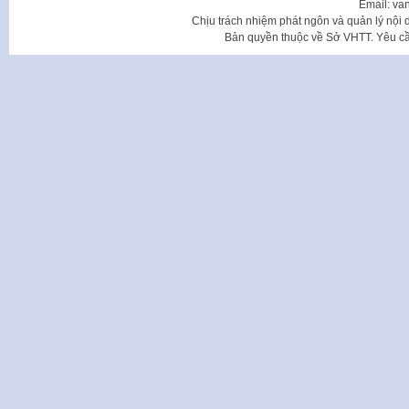
Email: va
Chịu trách nhiệm phát ngôn và quản lý nộ
Bản quyền thuộc về Sở VHTT. Yêu cầu 