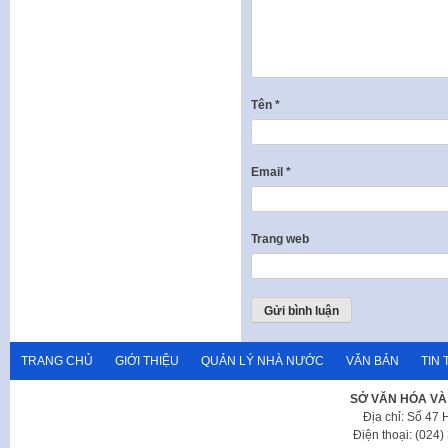
Tên
*
Email
*
Trang web
TRANG CHỦ
GIỚI THIỆU
QUẢN LÝ NHÀ NƯỚC
VĂN BẢN
TIN 
SỞ VĂN HÓA VÀ
Địa chỉ: Số 47
Điện thoại: (024