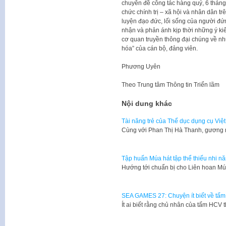
chuyên đề công tác hàng quý, 6 tháng, 
chức chính trị – xã hội và nhân dân t
luyện đạo đức, lối sống của người đư
nhận và phản ánh kịp thời những ý kiến, 
cơ quan truyền thông đại chúng về n
hóa” của cán bộ, đảng viên.
Phương Uyên
Theo
Trung tâm Thông tin Triển lãm
Nội dung khác
Tài năng trẻ của Thể dục dụng cụ Việ
Cùng với Phan Thị Hà Thanh, gương
Tập huấn Múa hát tập thể thiếu nhi n
Hướng tới chuẩn bị cho Liên hoan Mú
SEA GAMES 27: Chuyện ít biết về tấ
​Ít ai biết rằng chủ nhân của tấm HC