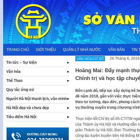
Skip
to
content
TRANG CHỦ
GIỚI THIỆU
QUẢN LÝ NHÀ NƯỚC
VĂN BẢN
TIN 
26 Tháng 6, 2018
VĂN HÓA CƠ SỞ
Tin tức – Sự kiện
Hoàng Mai: Đẩy mạnh thực
Văn hóa
Chính trị và học tập chu
Thể Thao
Quy tắc ứng xử
Bên cạnh đó, tiếp tục xây dựng kế 
đề năm 2018, gắn với việc thực hi
Người Hà Nội thanh lịch, văn minh
theo tư tưởng, đạo đức, phong cách
vụ thường xuyên trong chương trình
Hà Nội đẹp và chưa đẹp
Tiêu điểm Hà Nội
Thực hiện tốt Chỉ thị số 05-CT/TW ng
của Thành ủy Hà Nội và Hướng dẫn 
giáo Thành ủy Hà Nội, Ban Thường tr
công tác tuyên truyền trên hệ thống 