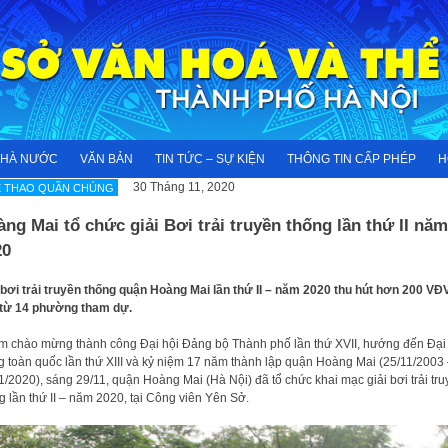
NHÀ NƯỚC
VĂN BẢN
TIN TỨC – SỰ KIỆN
THÔNG TIN CẤP PHÉP
H
30 Tháng 11, 2020
Ể THAO QUẦN CHÚNG
ng Mai tổ chức giải Bơi trải truyền thống lần thứ II năm
20
 bơi trải truyền thống quận Hoàng Mai lần thứ II – năm 2020 thu hút hơn 200 VĐ
từ 14 phường tham dự.
 chào mừng thành công Đại hội Đảng bộ Thành phố lần thứ XVII, hướng đến Đại
 toàn quốc lần thứ XIII và kỷ niệm 17 năm thành lập quận Hoàng Mai (25/11/2003
1/2020), sáng 29/11, quận Hoàng Mai (Hà Nội) đã tổ chức khai mạc giải bơi trải tr
g lần thứ II – năm 2020, tại Công viên Yên Sở.