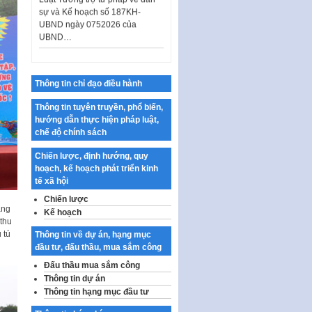
UBND ngày 0752026 của
UBND…
Ban hành Danh mục vị trí khai
thác quảng cáo trên địa bàn
thành phố Hà Nội
Thông tin chỉ đạo điều hành
Kế hoạch Tổ chức Cuộc thi
chính luận về bảo vệ nền tảng tư
Thông tin tuyên truyền, phổ biến,
tưởng của Đảng…
hướng dẫn thực hiện pháp luật,
chế độ chính sách
Công bố công khai dự toán kinh
phí xây dựng pháp luật, hoàn
Chiến lược, định hướng, quy
thiện thể chế, chính…
hoạch, kế hoạch phát triển kinh
tế xã hội
Quy định về nghiên cứu, ứng
dụng khoa học, công nghệ, đổi
Chiến lược
mới sáng tạo và chuyển…
áng
Kế hoạch
 thu
Quy định chi tiết và hướng dẫn
 tú
Thông tin về dự án, hạng mục
thi hành một số điều của Luật Lý
đầu tư, đấu thầu, mua sắm công
lịch tư…
Đấu thầu mua sắm công
Sửa đổi, bổ sung một số nội
Thông tin dự án
dung tại Nghị quyết số 30/NQ-
Thông tin hạng mục đầu tư
CP ngày 24 tháng 02…