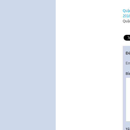
Quận
201
Quận
Để
Em
Bì
T