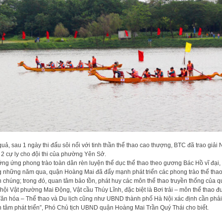
quả, sau 1 ngày thi đấu sôi nổi với tinh thần thể thao cao thượng, BTC đã trao giải 
 2 cự ly cho đội thi của phường Yên Sở.
ng ứng phong trào toàn dân rèn luyện thể dục thể thao theo gương Bác Hồ vĩ đại,
g những năm qua, quận Hoàng Mai đã đẩy mạnh phát triển các phong trào thể tha
 chúng; trong đó, quan tâm bảo tồn, phát huy các môn thể thao truyền thống của q
hội Vật phường Mai Động, Vật cầu Thúy Lĩnh, đặc biệt là Bơi trải – môn thể thao 
ăn hóa – Thể thao và Du lịch cũng như UBND thành phố Hà Nội xác định cần phải
 tâm phát triển”, Phó Chủ tịch UBND quận Hoàng Mai Trần Quý Thái cho biết.