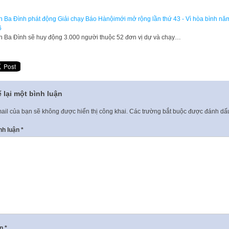
 Ba Đình phát động Giải chạy Báo Hànộimới mở rộng lần thứ 43 - Vì hòa bình nă
6
 Ba Đình sẽ huy động 3.000 người thuộc 52 đơn vị dự và chạy…
 lại một bình luận
ail của bạn sẽ không được hiển thị công khai.
Các trường bắt buộc được đánh d
nh luận
*
ên
*