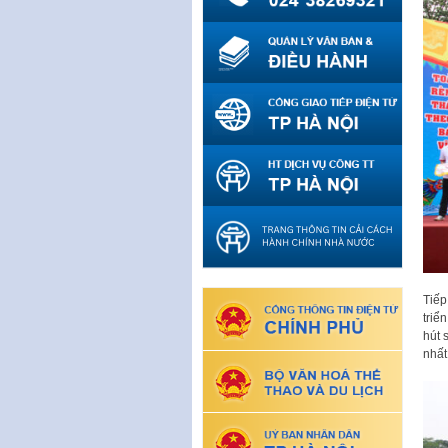
Tiếp
triể
hút 
nhất