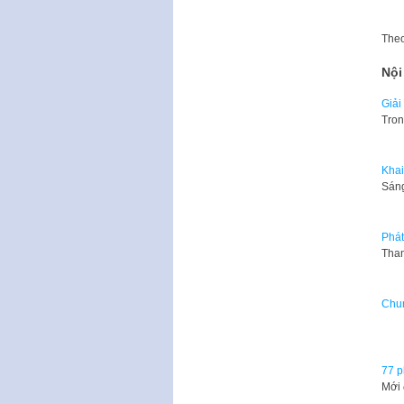
The
Nội
Giải
Tron
Khai
​Sán
Phát
Tham
Chun
Chi
77 p
Mới 