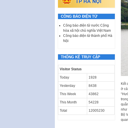
CÔNG BÁO ĐIỆN TỬ
Công báo điện tử nước Cộng
hòa xã hội chủ nghĩa Việt Nam
Công báo điện tử thành phố Hà
Nội
THỐNG KÊ TRUY CẬP
Visitor Status
Today
1928
Kết 
Yesterday
8438
ở cả
This Week
43862
“Hưở
tron
This Month
54228
quần
như 
Total
12005230
Bộ V
quan