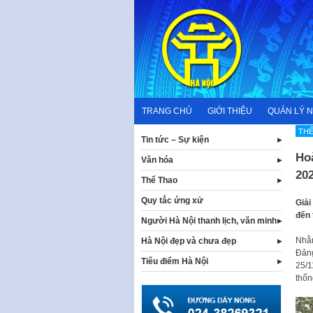
Skip
to
content
TRANG CHỦ
GIỚI THIỆU
QUẢN LÝ 
TH
Tin tức – Sự kiện
Hoà
Văn hóa
20
Thể Thao
Quy tắc ứng xử
Giải
đến 
Người Hà Nội thanh lịch, văn minh
Nhằm
Hà Nội đẹp và chưa đẹp
Đảng
Tiêu điểm Hà Nội
25/1
thốn