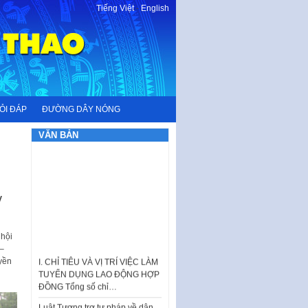
Tiếng Việt
-
English
ỎI ĐÁP
ĐƯỜNG DÂY NÓNG
VĂN BẢN
V
 hội
I. CHỈ TIÊU VÀ VỊ TRÍ VIỆC LÀM
 –
TUYỂN DỤNG LAO ĐỘNG HỢP
uyền
ĐỒNG Tổng số chỉ…
Luật Tương trợ tư pháp về dân
sự và Kế hoạch số 187KH-