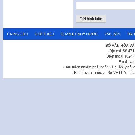
TRANG CHỦ
GIỚI THIỆU
QUẢN LÝ NHÀ NƯỚC
VĂN BẢN
TIN 
SỞ VĂN HÓA VÀ
Địa chỉ: Số 47
Điện thoại: (024
Email: va
Chịu trách nhiệm phát ngôn và quản lý nộ
Bản quyền thuộc về Sở VHTT. Yêu cầu 