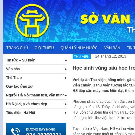
Skip
to
content
TRANG CHỦ
GIỚI THIỆU
QUẢN LÝ NHÀ NƯỚC
VĂN BẢN
TIN 
24 Tháng 12, 2013
THƯ VIỆN
Tin tức – Sự kiện
Học sinh vùng sâu học tr
Văn hóa
Thể Thao
​Với dự án Thư viện thông minh, gần
viện chuẩn, 3 thư viện tương tác tạ
Quy tắc ứng xử
HS tiếp cận máy móc hiện đại, thê
Người Hà Nội thanh lịch, văn minh
​Phương pháp giáo dục hiện đại trên t
Hà Nội đẹp và chưa đẹp
sáng tạo của HS. Thầy cô chỉ đóng va
HS luôn chủ động tìm kiếm và trau dồi
Tiêu điểm Hà Nội
của học sinh, thư viện luôn được ưu t
Tuy nhiên ở Việt Nam, HS và thư viện n
sách và các trang thiết bị, còn HS thì