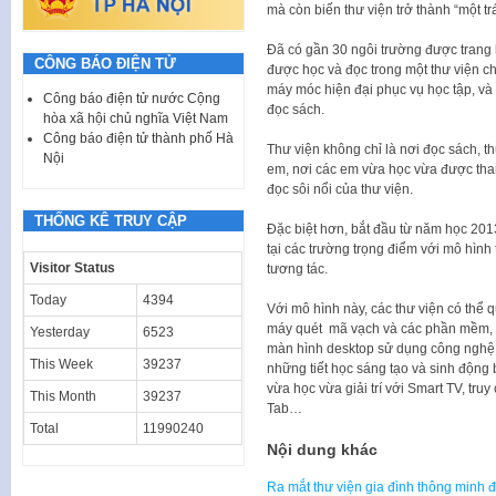
mà còn biến thư viện trở thành “một tr
Đã có gần 30 ngôi trường được trang 
CÔNG BÁO ĐIỆN TỬ
được học và đọc trong một thư viện c
máy móc hiện đại phục vụ học tập, và
Công báo điện tử nước Cộng
đọc sách.
hòa xã hội chủ nghĩa Việt Nam
Công báo điện tử thành phố Hà
Thư viện không chỉ là nơi đọc sách, th
Nội
em, nơi các em vừa học vừa được tham
đọc sôi nổi của thư viện.
THỐNG KÊ TRUY CẬP
Đặc biệt hơn, bắt đầu từ năm học 201
tại các trường trọng điểm với mô hình
Visitor Status
tương tác.
Today
4394
Với mô hình này, các thư viện có thể
máy quét mã vạch và các phần mềm, lư
Yesterday
6523
màn hình desktop sử dụng công nghệ
This Week
39237
những tiết học sáng tạo và sinh động 
vừa học vừa giải trí với Smart TV, tru
This Month
39237
Tab…
Total
11990240
Nội dung khác
Ra mắt thư viện gia đình thông minh đ