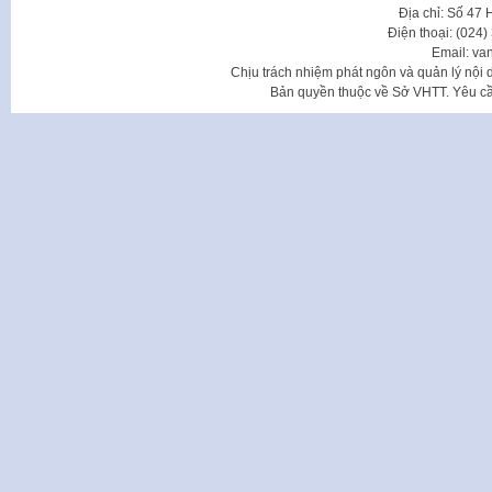
Địa chỉ: Số 47
Điện thoại: (024
Email: va
Chịu trách nhiệm phát ngôn và quản lý nộ
Bản quyền thuộc về Sở VHTT. Yêu cầu 