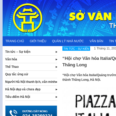
Skip
to
content
TRANG CHỦ
GIỚI THIỆU
QUẢN LÝ NHÀ NƯỚC
VĂN BẢN
TIN 
1 Tháng 11, 20
TIN TỨC - SỰ KIỆN
Tin tức – Sự kiện
“Hội chợ Văn hóa Italia/Q
Văn hóa
Thăng Long
Thể Thao
Quy tắc ứng xử
“Hội chợ Văn hóa Italia/Quảng trường
thành Thăng Long, Hà Nội.
Người Hà Nội thanh lịch, văn minh
Hà Nội đẹp và chưa đẹp
Tiêu điểm Hà Nội