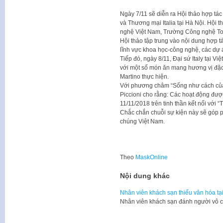
Ngày 7/11 sẽ diễn ra Hội thảo hợp tá
và Thương mại Italia tại Hà Nội. Hội 
nghệ Việt Nam, Trường Công nghệ Tor
Hội thảo tập trung vào nội dung hợp t
lĩnh vực khoa học-công nghệ, các dự 
Tiếp đó, ngày 8/11, Đại sứ Italy tại Vi
với một số món ăn mang hương vị đặc 
Martino thực hiện.
Với phương châm “Sống như cách của ng
Piccioni cho rằng: Các hoạt động được
11/11/2018 trên tinh thần kết nối với “T
Chắc chắn chuỗi sự kiện này sẽ góp 
chúng Việt Nam.
Theo
MaskOnline
Nội dung khác
Nhân viên khách sạn thiếu văn hóa tạ
​Nhân viên khách sạn đánh người vô 