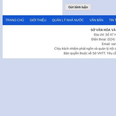
TRANG CHỦ
GIỚI THIỆU
QUẢN LÝ NHÀ NƯỚC
VĂN BẢN
TIN 
SỞ VĂN HÓA VÀ
Địa chỉ: Số 47
Điện thoại: (024
Email: va
Chịu trách nhiệm phát ngôn và quản lý nộ
Bản quyền thuộc về Sở VHTT. Yêu cầu 