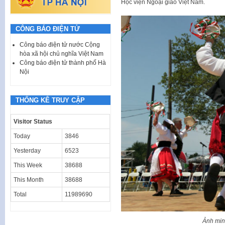
Học viện Ngoại giao Việt Nam.
CÔNG BÁO ĐIỆN TỬ
Công báo điện tử nước Cộng
hòa xã hội chủ nghĩa Việt Nam
Công báo điện tử thành phố Hà
Nội
THỐNG KÊ TRUY CẬP
Visitor Status
Today
3846
Yesterday
6523
This Week
38688
This Month
38688
Total
11989690
Ảnh min