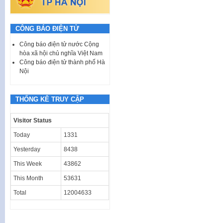
CÔNG BÁO ĐIỆN TỬ
Công báo điện tử nước Cộng
hòa xã hội chủ nghĩa Việt Nam
Công báo điện tử thành phố Hà
Nội
THỐNG KÊ TRUY CẬP
Visitor Status
Today
1331
Yesterday
8438
This Week
43862
This Month
53631
Total
12004633