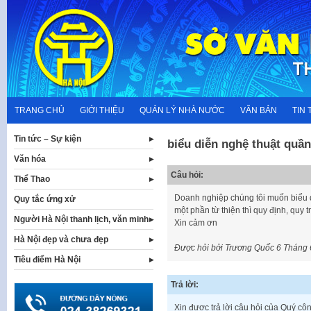
Skip
to
content
TRANG CHỦ
GIỚI THIỆU
QUẢN LÝ NHÀ NƯỚC
VĂN BẢN
TIN 
Tin tức – Sự kiện
biểu diễn nghệ thuật quầ
Văn hóa
Câu hỏi:
Thể Thao
Doanh nghiệp chúng tôi muốn biểu d
Quy tắc ứng xử
một phần từ thiện thì quy định, quy 
Người Hà Nội thanh lịch, văn minh
Xin cảm ơn
Hà Nội đẹp và chưa đẹp
Được hỏi bởi Trương Quốc
6 Tháng 
Tiêu điểm Hà Nội
Trả lời:
Xin được trả lời câu hỏi của Quý cô