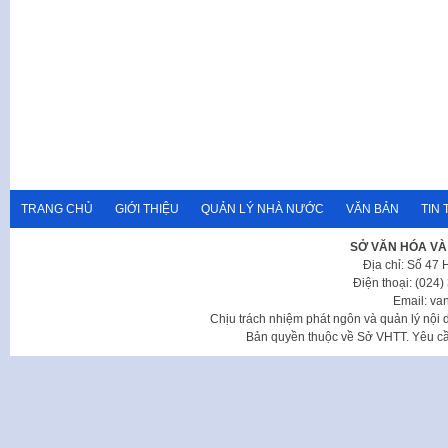
TRANG CHỦ
GIỚI THIỆU
QUẢN LÝ NHÀ NƯỚC
VĂN BẢN
TIN 
SỞ VĂN HÓA VÀ
Địa chỉ: Số 47
Điện thoại: (024
Email: va
Chịu trách nhiệm phát ngôn và quản lý nộ
Bản quyền thuộc về Sở VHTT. Yêu cầu 