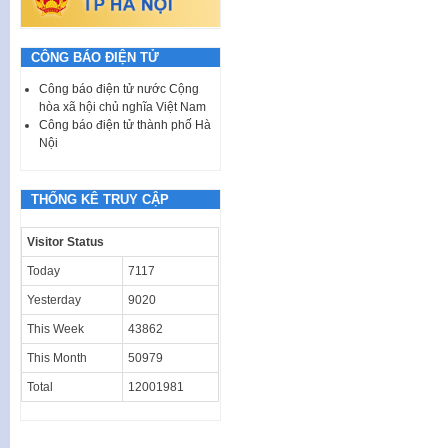
CÔNG BÁO ĐIỆN TỬ
Công báo điện tử nước Cộng
hòa xã hội chủ nghĩa Việt Nam
Công báo điện tử thành phố Hà
Nội
THỐNG KÊ TRUY CẬP
Visitor Status
Today
7117
Yesterday
9020
This Week
43862
This Month
50979
Total
12001981