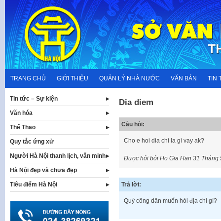
Skip
to
content
TRANG CHỦ
GIỚI THIỆU
QUẢN LÝ NHÀ NƯỚC
VĂN BẢN
TIN 
Tin tức – Sự kiện
Dia diem
Văn hóa
Câu hỏi:
Thể Thao
Cho e hoi dia chi la gi vay ak?
Quy tắc ứng xử
Người Hà Nội thanh lịch, văn minh
Được hỏi bởi Ho Gia Han
31 Tháng 
Hà Nội đẹp và chưa đẹp
Trả lời:
Tiêu điểm Hà Nội
Quý công dân muốn hỏi địa chỉ gì?