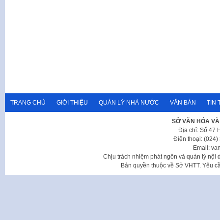
TRANG CHỦ
GIỚI THIỆU
QUẢN LÝ NHÀ NƯỚC
VĂN BẢN
TIN 
SỞ VĂN HÓA VÀ
Địa chỉ: Số 47
Điện thoại: (024
Email: va
Chịu trách nhiệm phát ngôn và quản lý nộ
Bản quyền thuộc về Sở VHTT. Yêu cầu 