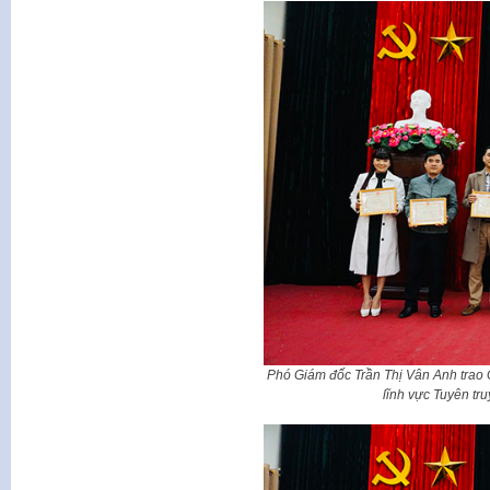
Phó Giám đốc Trần Thị Vân Anh trao G
lĩnh vực Tuyên tr