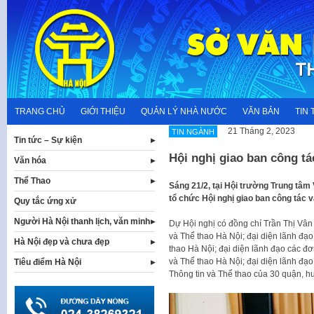
Skip
to
content
TRANG CHỦ
GIỚI THIỆU
QUẢN LÝ NHÀ NƯỚC
VĂN BẢN
TIN 
21 Tháng 2, 2023
TIN NGÀNH
Tin tức – Sự kiện
Hội nghị giao ban công tá
Văn hóa
Thể Thao
Sáng 21/2, tại Hội trường Trung tâm
tổ chức Hội nghị giao ban công tác 
Quy tắc ứng xử
Người Hà Nội thanh lịch, văn minh
Dự Hội nghị có đồng chí Trần Thị Vâ
và Thể thao Hà Nội; đại diện lãnh đ
Hà Nội đẹp và chưa đẹp
thao Hà Nội; đại diện lãnh đạo các đơ
và Thể thao Hà Nội; đại diện lãnh đạ
Tiêu điểm Hà Nội
Thông tin và Thể thao của 30 quận, hu