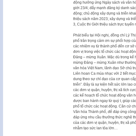
động hưởng ứng Ngày sách và văn hó
giới 23/4; đẩy mạnh đăng ký danh sác
động; chủ động xây dựng và triển khai
thiệu sách năm 2023; xây dựng và triể
3, Cuộc thi Giới thiệu sách trực tuy
Phát biểu tại Hội nghị, đồng chí Lý 
phố trân trọng cảm ơn sự phối hợp của
các nhiệm vụ từ thành phố đến cơ sở
đơn vị trong việc tổ chức các hoạt đ
Đảng – mừng Xuân. Mặc dù trong kế 
mừng Đảng – mừng Xuân như thường 
văn hóa Việt Nam, lãnh đạo Sở chủ 
Liên hoan Ca múa nhạc với 2 tiết mục
dung theo sự chỉ đạo của cơ quan cấp
triển”. Đây là sự kiện hết sức lớn la
các đơn vị quận, huyện, thị xã tích 
các kế hoạch tổ chức hoạt động văn 
được ban hành ngay từ quý I, giúp cá
phố tổ chức các hoạt động. Căn cứ c
Văn hóa Thành phố, để đáp ứng công tá
đáp ứng nhu cầu thưởng thức nghệ th
của các đơn vị quận, huyện, thị xã p
nhằm tạo sức lan tỏa lớn…