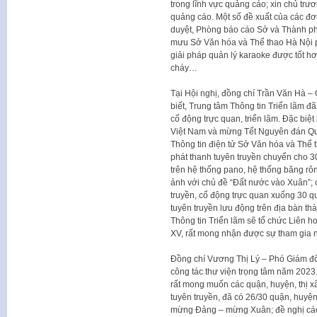
trong lĩnh vực quảng cáo; xin chủ t
quảng cáo. Một số đề xuất của các đơ
duyệt, Phòng báo cáo Sở và Thành ph
mưu Sở Văn hóa và Thể thao Hà Nội 
giải pháp quản lý karaoke được tốt h
cháy…
Tại Hội nghị, đồng chí Trần Văn Hà –
biết, Trung tâm Thông tin Triển lãm đã t
cổ động trực quan, triển lãm. Đặc bi
Việt Nam và mừng Tết Nguyên đán Quý 
Thông tin điện tử Sở Văn hóa và Thể t
phát thanh tuyên truyền chuyển cho 30 
trên hệ thống pano, hệ thống băng rôn
ảnh với chủ đề “Đất nước vào Xuân”; c
truyền, cổ động trực quan xuống 30 quậ
tuyên truyền lưu động trên địa bàn 
Thông tin Triển lãm sẽ tổ chức Liên h
XV, rất mong nhận được sự tham gia nh
Đồng chí Vương Thị Lý – Phó Giám đốc
công tác thư viện trọng tâm năm 2023
rất mong muốn các quận, huyện, thị x
tuyên truyền, đã có 26/30 quận, huyện,
mừng Đảng – mừng Xuân; đề nghị các q