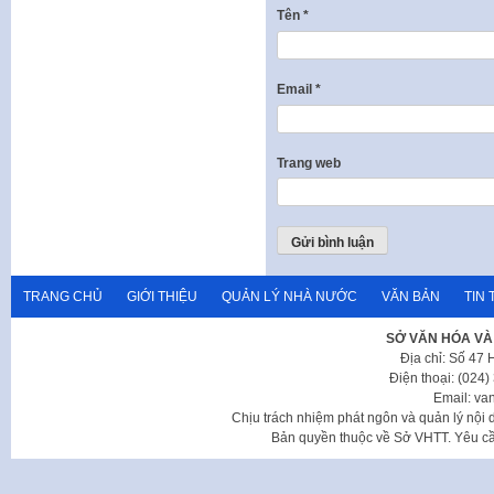
Tên
*
Email
*
Trang web
TRANG CHỦ
GIỚI THIỆU
QUẢN LÝ NHÀ NƯỚC
VĂN BẢN
TIN 
SỞ VĂN HÓA VÀ
Địa chỉ: Số 47
Điện thoại: (024
Email: va
Chịu trách nhiệm phát ngôn và quản lý nộ
Bản quyền thuộc về Sở VHTT. Yêu cầu 