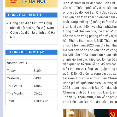
đình đã tham mưu kiện toàn Ban Chỉ 
văn hóa” Thành phố; xây dựng kế hoạch
phong trào đối với Ban Chỉ đạo các q
CÔNG BÁO ĐIỆN TỬ
các văn bản triển khai nhiệm vụ năm 2
chất, trang thiết bị hệ thống thiết chế
Công báo điện tử nước Cộng
triển khai các nhiệm vụ nhằm phát huy
hòa xã hội chủ nghĩa Việt Nam
thống thiết chế văn hóa, thể thao. Phố
Công báo điện tử thành phố Hà
các mô hình trong phong trào xây dựn
Nội
hội, Phòng tham mưu UBND Thành phố 
chức lễ hội năm 2023 trên địa bàn t
Hà Nội ban hành các văn bản về công t
THỐNG KÊ TRUY CẬP
Hà Nội năm 2023, thành lập đoàn kiểm 
chỉnh kịp thời các thiếu sót, tồn tại 
Visitor Status
dẫn quản lý, tổ chức lễ hội đối với c
Mê Linh, Ba Vì, Đống Đa…; tập trung k
Today
3109
quản lý lễ hội diễn ra trong dịp đầu 
Yesterday
8438
tiết kiệm. Đối với việc thực hiện Chư
đánh giá kết quả thực hiện Chương tr
This Week
43862
2023; tham mưu, trình Ban Chỉ đạo ph
Chương trình 06; tham mưu kiện toàn 
This Month
55410
Thành ủy. Tham mưu, trình kế hoạch 
Total
12006412
trình kiện toàn Ban Chỉ đạo công tác