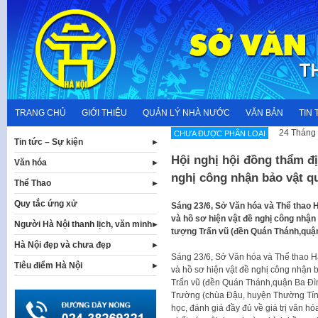
Skip
to
content
TRANG CHỦ
GIỚI THIỆU
QUẢN LÝ NHÀ NƯỚC
VĂN BẢN
TIN 
24 Tháng 
CHƯA ĐƯỢC PHÂN LOẠI
Tin tức – Sự kiện
Hội nghị hội đồng thẩm đị
Văn hóa
nghị công nhận bảo vật q
Thể Thao
Quy tắc ứng xử
Sáng 23/6, Sở Văn hóa và Thể thao H
và hồ sơ hiện vật đề nghị công nhận 
Người Hà Nội thanh lịch, văn minh
tượng Trấn vũ (đền Quán Thánh,quận
Hà Nội đẹp và chưa đẹp
Sáng 23/6, Sở Văn hóa và Thể thao Hà
Tiêu điểm Hà Nội
và hồ sơ hiện vật đề nghị công nhận b
Trấn vũ (đền Quán Thánh,quận Ba Đìn
Trường (chùa Đậu, huyện Thường Tín).
học, đánh giá đầy đủ về giá trị văn hó