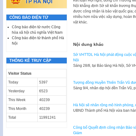
Kết luận Hội nghị, đồng chí Trương M
Nội khẳng định Sở sẽ khẩn trương thực
được công nhận là bảo vật quốc gia; đ
nhiều hơn nữa việc xây dựng, hoàn th
CÔNG BÁO ĐIỆN TỬ
vật khác.
Công báo điện tử nước Cộng
hòa xã hội chủ nghĩa Việt Nam
Công báo điện tử thành phố Hà
Nội
Nội dung khác
Sở VHTTDL Hà Nội phát động cuộc vận 
Nội
THỐNG KÊ TRUY CẬP
​Sáng 28/8, tại Bảo tàng Hà Nội, Sở
Visitor Status
Today
5397
Tượng đồng Huyền Thiên Trấn Vũ đượ
Sáng 9/4, nhân dịp hội đền Trấn Vũ
Yesterday
6523
This Week
40239
Hà Nội sẽ nhân rộng mô hình phòng, 
This Month
40239
​UBND Thành phố Hà Nội vừa ban hàn
Total
11991241
Công bố Quyết định công nhận Bảo vật
Giám