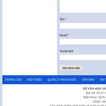
Tên
*
Email
*
Trang web
TRANG CHỦ
GIỚI THIỆU
QUẢN LÝ NHÀ NƯỚC
VĂN BẢN
TIN 
SỞ VĂN HÓA VÀ
Địa chỉ: Số 47
Điện thoại: (024
Email: va
Chịu trách nhiệm phát ngôn và quản lý nộ