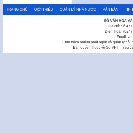
TRANG CHỦ
GIỚI THIỆU
QUẢN LÝ NHÀ NƯỚC
VĂN BẢN
TIN 
SỞ VĂN HÓA VÀ
Địa chỉ: Số 47
Điện thoại: (024
Email: va
Chịu trách nhiệm phát ngôn và quản lý nộ
Bản quyền thuộc về Sở VHTT. Yêu cầu 