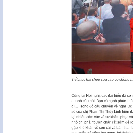
Tiết mục hát chèo của cặp vợ chồng 
Cũng tại Hội nghị, các đại biểu đã có 
quanh câu hỏi: Bạn có hạnh phúc kh
gì… Trong đó câu chuyện về nghị lực 
sẻ của chị Phạm Thị Thùy Linh hiện 
lại nhiều cảm xúc và sự khâm phục với
nhỏ chị phải “bươn chải” rất sớm để lo
gặp khó khăn về con cái và bản thân b
may mắn để sống lạc quan, trở thành 