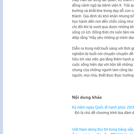
đồng cảnh ngộ tại bệnh viện K. Trải qua
trưởng và khắt khe trong dạy dỗ con 
thành. Gia đình dù khó khăn nhưng bố
học hành đến nơi đến chốn cũng như 
chị đôi khi là vượt qua được những k
sống có ích. Đồng thời chị luôn tâm
điệp rằng “Hãy yêu những gì mình đ
Diễn ra trong một buổi sáng với thời 
nghiệm từ buổi nói chuyện chuyên đề
hữu ích vào việc gia tăng thêm hạnh p
cuộc sống hiện đại với bộn bề những 
chung của những người làm công tác 
người, mọi nhà, thiết thực thực hưở
Nội dung khác
Kỷ niệm ngày Quốc tế hạnh phúc 20/3
Đó là chủ đề chương trình tọa đàm 
Việt Nam đứng thứ 94 trong bảng xếp