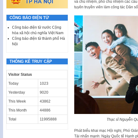
và chủ nhiệm, phó chủ nhiệm các câu 
tuyên truyền viên làm công tác Dân s
CÔNG BÁO ĐIỆN TỬ
Công báo điện tử nước Cộng
hòa xã hội chủ nghĩa Việt Nam
Công báo điện tử thành phố Hà
Nội
THỐNG KÊ TRUY CẬP
Visitor Status
Today
1023
Yesterday
9020
This Week
43862
This Month
44886
Total
11995888
Thạc sĩ Nguyễn Qu
Phát biểu khai mạc Hội nghị, Phó Gi
Tài nhấn mạnh: Ngày Quốc tế Hạnh p