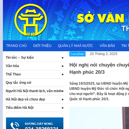
Skip
to
content
TRANG CHỦ
GIỚI THIỆU
QUẢN LÝ NHÀ NƯỚC
VĂN BẢN
TIN 
20 Tháng 3, 2025
GIA ĐÌNH
Tin tức – Sự kiện
Hội nghị nói chuyện chu
Văn hóa
Hạnh phúc 20/3
Thể Thao
Quy tắc ứng xử
Sáng 19/3/2025, tại UBND huyện Mỹ 
UBND huyện Mỹ Đức tổ chức Hội ngh
Người Hà Nội thanh lịch, văn minh
cho mọi người”. Đây là hoạt động 
Quốc tế Hạnh phúc 20/3.
Hà Nội đẹp và chưa đẹp
Tiêu điểm Hà Nội