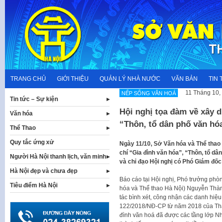
Skip
to
content
TRANG CHỦ
GIỚI THIỆU
QUẢN LÝ NHÀ NƯỚC
VĂN BẢN
TIN 
11 Tháng 10,
NẾP SỐNG VĂN HOÁ
Tin tức – Sự kiện
Hội nghị tọa đàm về xây d
Văn hóa
“Thôn, tổ dân phố văn hóa
Thể Thao
Quy tắc ứng xử
Ngày 11/10, Sở Văn hóa và Thể thao 
chí “Gia đình văn hóa”, “Thôn, tổ dân
Người Hà Nội thanh lịch, văn minh
và chỉ đạo Hội nghị có Phó Giám đốc
Hà Nội đẹp và chưa đẹp
Báo cáo tại Hội nghị, Phó trưởng ph
Tiêu điểm Hà Nội
hóa và Thể thao Hà Nội) Nguyễn Thành 
tác bình xét, công nhận các danh hiệ
122/2018/NĐ-CP từ năm 2018 của Thà
đình văn hoá đã được các tầng lớp Nh