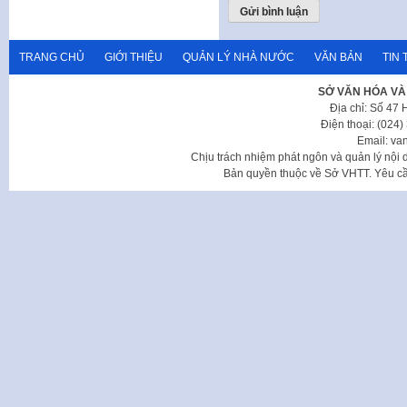
TRANG CHỦ
GIỚI THIỆU
QUẢN LÝ NHÀ NƯỚC
VĂN BẢN
TIN 
SỞ VĂN HÓA VÀ
Địa chỉ: Số 47
Điện thoại: (024
Email: va
Chịu trách nhiệm phát ngôn và quản lý nộ
Bản quyền thuộc về Sở VHTT. Yêu cầu 