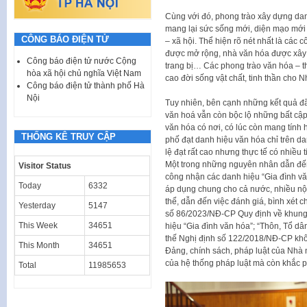
Cùng với đó, phong trào xây dựng dan
mang lại sức sống mới, diện mạo mới 
CÔNG BÁO ĐIỆN TỬ
– xã hội. Thể hiện rõ nét nhất là các
được mở rộng, nhà văn hóa được xây 
Công báo điện tử nước Cộng
trang bị… Các phong trào văn hóa – t
hòa xã hội chủ nghĩa Việt Nam
cao đời sống vật chất, tinh thần cho 
Công báo điện tử thành phố Hà
Nội
Tuy nhiên, bên cạnh những kết quả đã
văn hoá vẫn còn bộc lộ những bất cập
văn hóa có nơi, có lúc còn mang tính h
THỐNG KÊ TRUY CẬP
phố đạt danh hiệu văn hóa chỉ trên da
lệ đạt rất cao nhưng thực tế có nhiều t
Một trong những nguyên nhân dẫn đến tì
Visitor Status
công nhận các danh hiệu “Gia đình vă
Today
6332
áp dụng chung cho cả nước, nhiều nộ
thể, dẫn đến việc đánh giá, bình xét c
Yesterday
5147
số 86/2023/NĐ-CP Quy định về khung ti
This Week
34651
hiệu “Gia đình văn hóa”; “Thôn, Tổ dân
thế Nghị định số 122/2018/NĐ-CP khôn
This Month
34651
Đảng, chính sách, pháp luật của Nhà 
của hệ thống pháp luật mà còn khắc 
Total
11985653