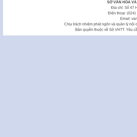
SỞ VĂN HÓA VÀ
Địa chỉ: Số 47
Điện thoại: (024
Email: va
Chịu trách nhiệm phát ngôn và quản lý nộ
Bản quyền thuộc về Sở VHTT. Yêu cầu 