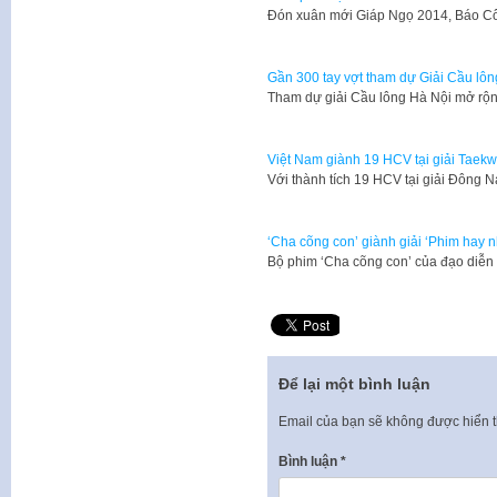
​Đón xuân mới Giáp Ngọ 2014, Báo C
Gần 300 tay vợt tham dự Giải Cầu lô
Tham dự giải Cầu lông Hà Nội mở rộ
Việt Nam giành 19 HCV tại giải Tae
Với thành tích 19 HCV tại giải Đông
‘Cha cõng con’ giành giải ‘Phim hay nh
Bộ phim ‘Cha cõng con’ của đạo diê
Để lại một bình luận
Email của bạn sẽ không được hiển t
Bình luận
*