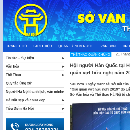
Skip
to
content
TRANG CHỦ
GIỚI THIỆU
QUẢN LÝ NHÀ NƯỚC
VĂN BẢN
TIN 
21 Tháng
THỂ THAO QUẦN CHÚNG
Tin tức – Sự kiện
Hội người Hàn Quốc tại Hà
Văn hóa
quần vợt hữu nghị năm 2
Thể Thao
Quy tắc ứng xử
Sau hơn 3 ngày tranh tài sôi nổi củ
“Giải quần vợt hữu nghị 2019” do Li
Người Hà Nội thanh lịch, văn minh
Sở Văn hóa và Thể thao Hà Nội tổ ch
Hà Nội đẹp và chưa đẹp
Tiêu điểm Hà Nội