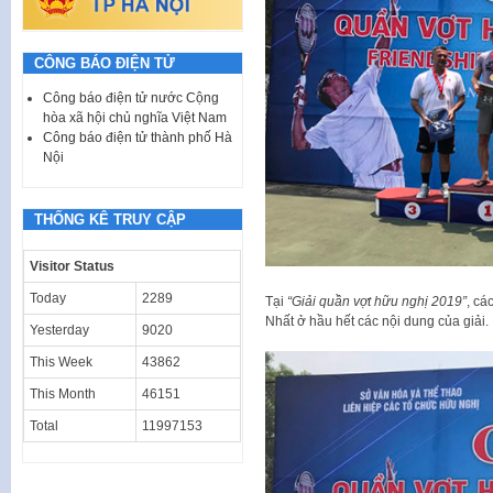
CÔNG BÁO ĐIỆN TỬ
Công báo điện tử nước Cộng
hòa xã hội chủ nghĩa Việt Nam
Công báo điện tử thành phố Hà
Nội
THỐNG KÊ TRUY CẬP
Visitor Status
Today
2289
Tại
“Giải quần vợt hữu nghị 2019”
, cá
Nhất ở hầu hết các nội dung của giải.
Yesterday
9020
This Week
43862
This Month
46151
Total
11997153