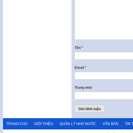
Tên
*
Email
*
Trang web
TRANG CHỦ
GIỚI THIỆU
QUẢN LÝ NHÀ NƯỚC
VĂN BẢN
TIN 