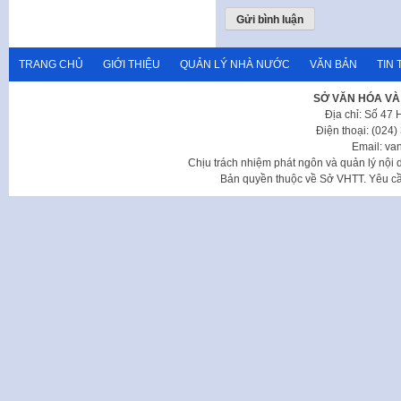
TRANG CHỦ
GIỚI THIỆU
QUẢN LÝ NHÀ NƯỚC
VĂN BẢN
TIN 
SỞ VĂN HÓA VÀ
Địa chỉ: Số 47
Điện thoại: (024
Email: va
Chịu trách nhiệm phát ngôn và quản lý nộ
Bản quyền thuộc về Sở VHTT. Yêu cầu 