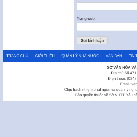
Trang web
TRANG CHỦ
GIỚI THIỆU
QUẢN LÝ NHÀ NƯỚC
VĂN BẢN
TIN 
SỞ VĂN HÓA VÀ
Địa chỉ: Số 47
Điện thoại: (024
Email: va
Chịu trách nhiệm phát ngôn và quản lý nộ
Bản quyền thuộc về Sở VHTT. Yêu cầu 