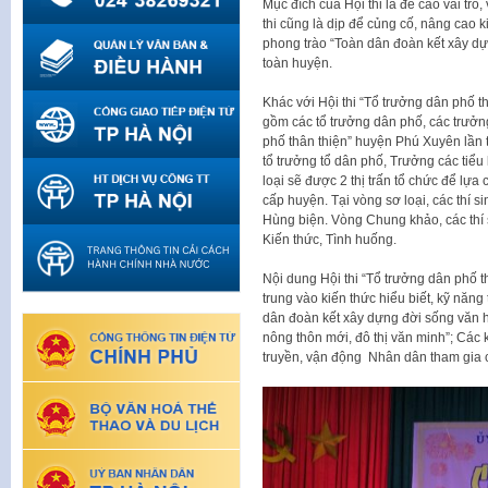
Mục đích của Hội thi là đề cao vai trò,
thi cũng là dịp để củng cố, nâng cao k
phong trào “Toàn dân đoàn kết xây dự
toàn huyện.
Khác với Hội thi “Tổ trưởng dân phố th
gồm các tổ trưởng dân phố, các trưởng 
phố thân thiện” huyện Phú Xuyên lần 
tổ trưởng tổ dân phố, Trưởng các tiểu
loại sẽ được 2 thị trấn tổ chức để lựa
cấp huyện. Tại vòng sơ loại, các thí s
Hùng biện. Vòng Chung khảo, các thí 
Kiến thức, Tình huống.
Nội dung Hội thi “Tổ trưởng dân phố t
trung vào kiến thức hiểu biết, kỹ năng
dân đoàn kết xây dựng đời sống văn 
nông thôn mới, đô thị văn minh”; Các 
truyền, vận động Nhân dân tham gia