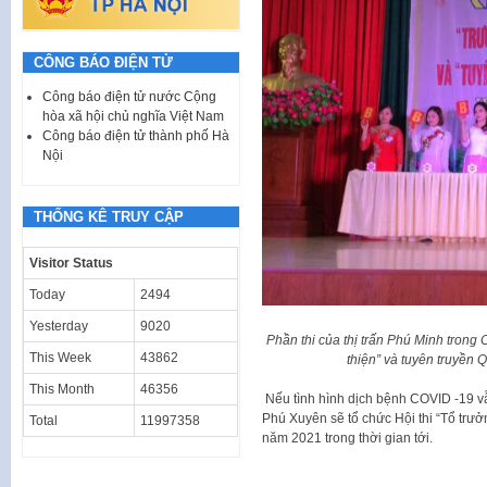
CÔNG BÁO ĐIỆN TỬ
Công báo điện tử nước Cộng
hòa xã hội chủ nghĩa Việt Nam
Công báo điện tử thành phố Hà
Nội
THỐNG KÊ TRUY CẬP
Visitor Status
Today
2494
Yesterday
9020
Phần thi của thị trấn Phú Minh trong 
This Week
43862
thiện” và tuyên truyền
This Month
46356
Nếu tình hình dịch bệnh COVID -19 v
Phú Xuyên sẽ tổ chức Hội thi “Tổ trưở
Total
11997358
năm 2021 trong thời gian tới.