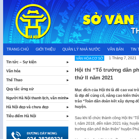
Skip
to
content
TRANG CHỦ
GIỚI THIỆU
QUẢN LÝ NHÀ NƯỚC
VĂN BẢN
TIN 
1 Tháng 7, 2021
VĂN HÓA CƠ SỞ
Tin tức – Sự kiện
Hội thi “Tổ trưởng dân p
Văn hóa
thứ II năm 2021
Thể Thao
Quy tắc ứng xử
Mục đích của Hội thi là đề cao vai tr
là dịp để củng cố, nâng cao kiến thứ
Người Hà Nội thanh lịch, văn minh
trào “Toàn dân đoàn kết xây dựng đ
huyện.
Hà Nội đẹp và chưa đẹp
Tiêu điểm Hà Nội
Sau khi tổ chức thành công Hội thi “T
I, năm 2018, đến năm 2021 này, huyện
trưởng dân phố thân thiện” huyện Phú 