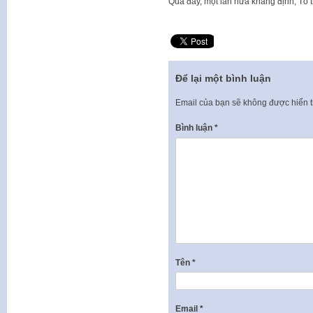
Qua đây, một lần nữa khẳng định, Tổ 
Để lại một bình luận
Email của bạn sẽ không được hiển t
Bình luận
*
Tên
*
Email
*