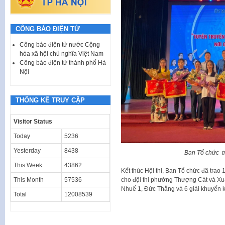
CÔNG BÁO ĐIỆN TỬ
Công báo điện tử nước Cộng
hòa xã hội chủ nghĩa Việt Nam
Công báo điện tử thành phố Hà
Nội
THỐNG KÊ TRUY CẬP
Visitor Status
Today
5236
Yesterday
8438
Ban Tổ chức tr
This Week
43862
Kết thúc Hội thi, Ban Tổ chức đã trao 
This Month
57536
cho đội thi phường Thượng Cát và Xuâ
Nhuế 1, Đức Thắng và 6 giải khuyến kh
Total
12008539