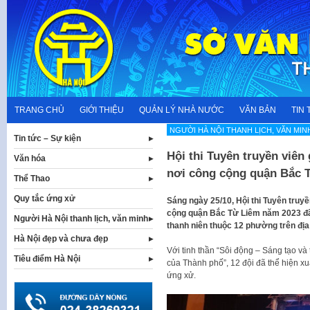
Skip
to
content
TRANG CHỦ
GIỚI THIỆU
QUẢN LÝ NHÀ NƯỚC
VĂN BẢN
TIN 
NGƯỜI HÀ NỘI THANH LỊCH, VĂN MIN
Tin tức – Sự kiện
Hội thi Tuyên truyền viên
Văn hóa
nơi công cộng quận Bắc 
Thể Thao
Quy tắc ứng xử
Sáng ngày 25/10, Hội thi Tuyên truyề
cộng quận Bắc Từ Liêm năm 2023 đã d
Người Hà Nội thanh lịch, văn minh
thanh niên thuộc 12 phường trên địa
Hà Nội đẹp và chưa đẹp
Với tinh thần “Sôi động – Sáng tạo và
Tiêu điểm Hà Nội
của Thành phố”, 12 đội đã thể hiện xuâ
ứng xử.