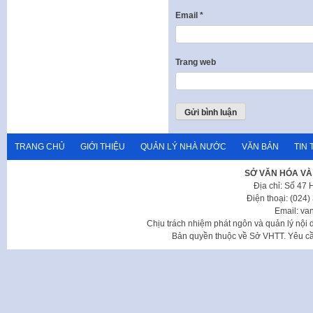
Email
*
Trang web
TRANG CHỦ
GIỚI THIỆU
QUẢN LÝ NHÀ NƯỚC
VĂN BẢN
TIN 
SỞ VĂN HÓA VÀ
Địa chỉ: Số 47
Điện thoại: (024
Email: va
Chịu trách nhiệm phát ngôn và quản lý nộ
Bản quyền thuộc về Sở VHTT. Yêu cầu 