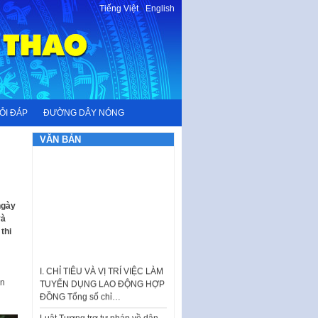
Tiếng Việt
-
English
ỎI ĐÁP
ĐƯỜNG DÂY NÓNG
VĂN BẢN
ngày
và
thi
I. CHỈ TIÊU VÀ VỊ TRÍ VIỆC LÀM
TUYỂN DỤNG LAO ĐỘNG HỢP
ến
ĐỒNG Tổng số chỉ…
Luật Tương trợ tư pháp về dân