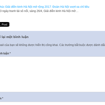
thúc Giải điền kinh Hà Nội mở rộng 2017: Đoàn Hà Nội vượt xa chỉ tiêu
3 ngày tranh tài sô nổi, sáng 26/4, Giải điền kinh Hà Nội mở…
 lại một bình luận
ail của bạn sẽ không được hiển thị công khai.
Các trường bắt buộc được đánh d
nh luận
*
ên
*