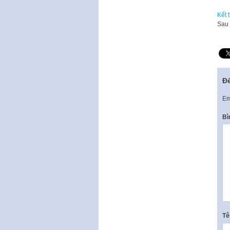
Kết 
Sau 
Để
Em
Bì
T