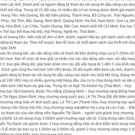
 kinh các tỉnh, thành phố và ngành đăng ký tham dự nội dung thi đấu nâng cao dà
Khối mở rộng. Trong số 21 đội này, có nhiều đội có lực lượng được đánh giá mạnh
 Hưng Yên, Hải Dương, Bộ đội biên phòng, Thanh Hóa, Bộ Công an, Thái Nguyên
 Phúc, Hà Tĩnh, Bắc Giang, Ninh Bình, Quảng Ninh, Hà Nội, Nam Định, Sơn La, Bì
g, Hòa Bình, Lai Châu, Tuyên Quang, Bắc Cạn, thành phố Hồ Chí Minh, Đại học 
 Thể dục thể thao Hà Nội, Hải Phòng, Nghệ An, Thái Bình…
i số lượng trên, hiện một số đơn vị tỉnh, thành, ngành tiếp tục gửi danh sách vận 
 đăng ký tham dự. Theo kế hoạch, Ban tổ chức sẽ chốt danh sách của Khối mở rộn
ngày 26/9.
cuộc thi chung kết, các vận động viên sẽ tranh tài trên đường chạy cự ly 5.250m nữ
0m nam. Ban tổ chức sẽ trao giải cá nhân cho các vận động viên nam, nữ xếp hạng
n 5; trao giải đồng đội, giải toàn đoàn cho các đội xếp hạng từ 1 đến 3 của khối này
2018, giải cũng thu hút hơn 160 VĐV thuộc 20 đội tuyển điền kinh các tỉnh, thành
gành đăng ký tham dự nội dung thi đấu nâng cao dành cho khối Mở rộng. Đáng chú
g số 160 VĐV này có nhiều gương mặt hàng đầu của cự ly chạy trung bình và dài 
 điền kinh Việt Nam dự giải này. Trong đó có Ngô Thị Khánh Ny (Thái Bình – Huy
ng bạc SEA Games), Đoàn Thu Hằng (Quảng Ninh – Huy chương vàng Đông Nam
 Thị Ngọc (Nam Định, Huy chương vàng quốc gia), Lê Thị Thoa (Bộ đội Biên phò
chương vàng Giải vô địch quốc gia), Lê Thị Lan (Thanh Hóa, Huy chương bạc quố
, Giang Văn Dũng (Hà Nội, Huy chương vàng marathon Hạ Long và Lào Cai)… Đặc
ó sự tham dự của vận động viên Nguyễn Thị Oanh – người vừa giành Huy chương
 ASIAD 18 nội dung chạy 3.000m vượt chướng ngại vật nữ. Cũng trong năm 2018,
ễn Thị Oanh còn giành được 2 Huy chương đồng Giải vô địch Điền kinh trong nh
 Á tổ chức tại Iran cự ly 1.500m và 3.000m nữ, giành 2 Huy chương vàng chạy 1.
.000m tại Giải Điền kinh Singapore mở rộng…