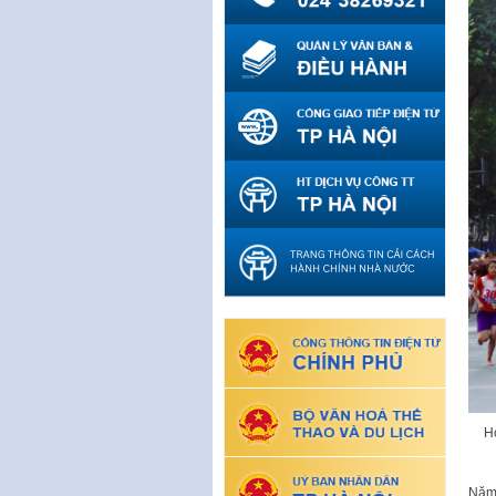
H
Năm 