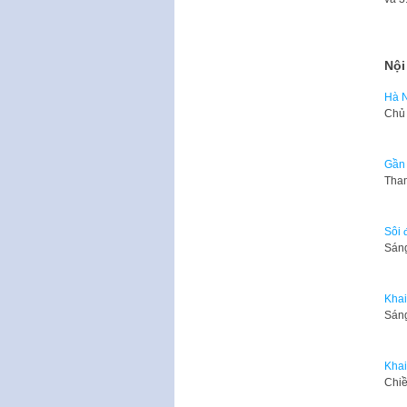
Nội
Hà N
Chủ 
Gần 
Tham
Sôi 
​Sán
Khai
​Sán
Khai
Chiề