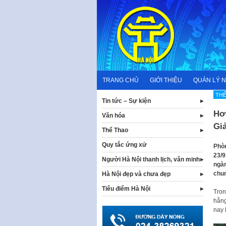
Skip
to
content
TRANG CHỦ
GIỚI THIỆU
QUẢN LÝ 
TH
Tin tức – Sự kiện
Hơ
Văn hóa
Gi
Thể Thao
Quy tắc ứng xử
Phòn
23/9
Người Hà Nội thanh lịch, văn minh
ngàn
chun
Hà Nội đẹp và chưa đẹp
Tiêu điểm Hà Nội
Tron
hằng
nay 