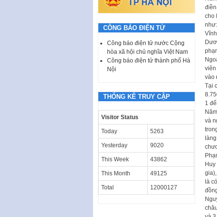
điền
cho 
như:
CÔNG BÁO ĐIỆN TỬ
Vĩnh
Dươn
Công báo điện tử nước Cộng
phạm
hòa xã hội chủ nghĩa Việt Nam
Ngoà
Công báo điện tử thành phố Hà
viên
Nội
vào 
Tại 
8.75
THỐNG KÊ TRUY CẬP
1 đế
Năm 
Visitor Status
và n
tron
Today
5263
làng
Yesterday
9020
chươ
Phạm
This Week
43862
Huy 
gia)
This Month
49125
là c
Total
12000127
đồng
Nguy
châu
và 3