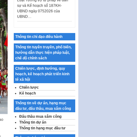
sự và Kế hoạch số 187KH-
UBND ngày 0752026 của
UBND…
Ban hành Danh mục vị trí khai
thác quảng cáo trên địa bàn
thành phố Hà Nội
Thông tin chỉ đạo điều hành
Kế hoạch Tổ chức Cuộc thi
chính luận về bảo vệ nền tảng tư
Thông tin tuyên truyền, phổ biến,
tưởng của Đảng…
hướng dẫn thực hiện pháp luật,
chế độ chính sách
Công bố công khai dự toán kinh
phí xây dựng pháp luật, hoàn
Chiến lược, định hướng, quy
thiện thể chế, chính…
hoạch, kế hoạch phát triển kinh
tế xã hội
Quy định về nghiên cứu, ứng
dụng khoa học, công nghệ, đổi
Chiến lược
mới sáng tạo và chuyển…
Kế hoạch
Quy định chi tiết và hướng dẫn
Thông tin về dự án, hạng mục
thi hành một số điều của Luật Lý
đầu tư, đấu thầu, mua sắm công
lịch tư…
Đấu thầu mua sắm công
ao
Sửa đổi, bổ sung một số nội
Thông tin dự án
dung tại Nghị quyết số 30/NQ-
Thông tin hạng mục đầu tư
CP ngày 24 tháng 02…
n