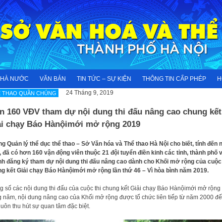
NHÀ NƯỚC
VĂN BẢN
TIN TỨC – SỰ KIỆN
THÔNG TIN CẤP PHÉP
H
24 Tháng 9, 2019
Ể THAO QUẦN CHÚNG
n 160 VĐV tham dự nội dung thi đấu nâng cao chung kết
ải chạy Báo Hànộimới mở rộng 2019
g Quản lý thể dục thể thao – Sở Văn hóa và Thể thao Hà Nội cho biết, tính đến 
, đã có hơn 160 vận động viên thuộc 21 đội tuyển điền kinh các tỉnh, thành phố 
h đăng ký tham dự nội dung thi đấu nâng cao dành cho Khối mở rộng của cuộc 
g kết Giải chạy Báo Hànộimới mở rộng lần thứ 46 – Vì hòa bình năm 2019.
g số các nội dung thi đấu của cuộc thi chung kết Giải chạy Báo Hànộimới mở rộng
 năm, nội dung nâng cao của Khối mở rộng được tổ chức liên tiếp từ năm 2000 đ
luôn thu hút sự quan tâm đặc biệt.