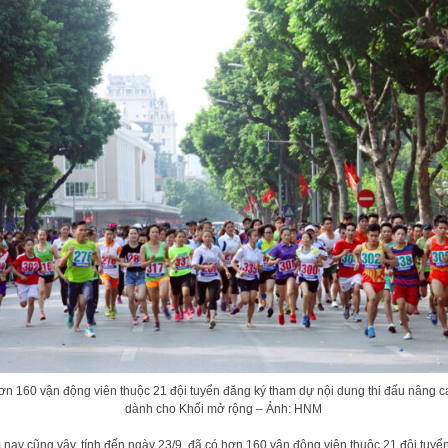
ơn 160 vận động viên thuộc 21 đội tuyển đăng ký tham dự nội dung thi đấu nâng c
dành cho Khối mở rộng – Ảnh: HNM
nay cũng vậy, tính đến ngày 23/9, đã có hơn 160 vận động viên thuộc 21 đội tuyể