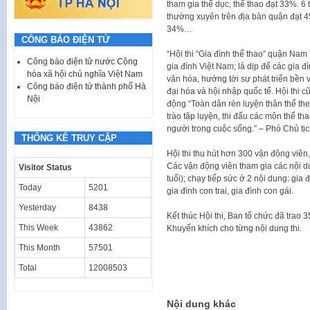
tham gia thể dục, thể thao đạt 33%. 6
thường xuyên trên địa bàn quận đạt 45
34%…
CÔNG BÁO ĐIỆN TỬ
“Hội thi “Gia đình thể thao” quận Nam
Công báo điện tử nước Cộng
gia đình Việt Nam; là dịp để các gia đ
hòa xã hội chủ nghĩa Việt Nam
văn hóa, hướng tới sự phát triển bền 
Công báo điện tử thành phố Hà
đại hóa và hội nhập quốc tế. Hội thi 
Nội
động “Toàn dân rèn luyện thân thể th
trào tập luyện, thi đấu các môn thể th
người trong cuộc sống.” – Phó Chủ 
THỐNG KÊ TRUY CẬP
Hội thi thu hút hơn 300 vận động viên
Các vận động viên tham gia các nội du
Visitor Status
tuổi); chạy tiếp sức ở 2 nội dung: gia đ
Today
5201
gia đình con trai, gia đình con gái.
Yesterday
8438
Kết thúc Hội thi, Ban tổ chức đã trao 35
This Week
43862
Khuyến khích cho từng nội dung thi.
This Month
57501
Total
12008503
Nội dung khác