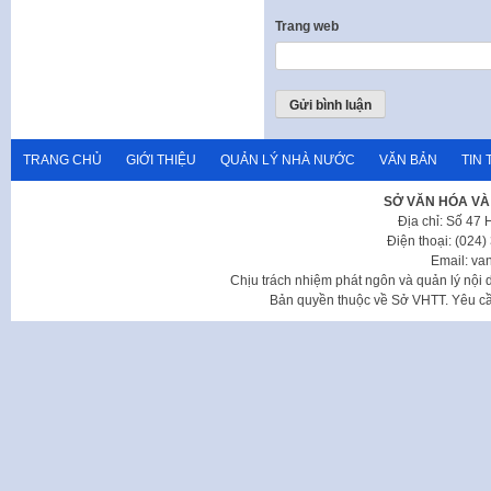
Trang web
TRANG CHỦ
GIỚI THIỆU
QUẢN LÝ NHÀ NƯỚC
VĂN BẢN
TIN 
SỞ VĂN HÓA VÀ
Địa chỉ: Số 47
Điện thoại: (024
Email: va
Chịu trách nhiệm phát ngôn và quản lý nộ
Bản quyền thuộc về Sở VHTT. Yêu cầu 