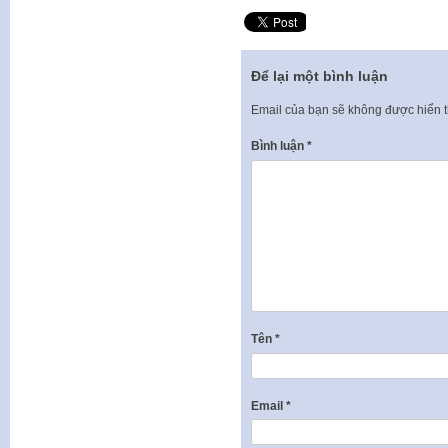
Để lại một bình luận
Email của bạn sẽ không được hiển t
Bình luận
*
Tên
*
Email
*