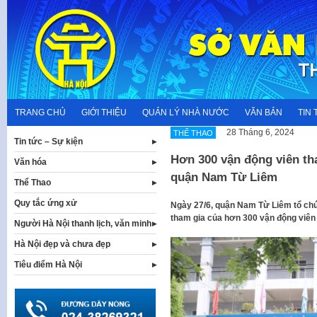
Skip
to
content
TRANG CHỦ
GIỚI THIỆU
QUẢN LÝ NHÀ NƯỚC
VĂN BẢN
TIN 
28 Tháng 6, 2024
THỂ THAO
Tin tức – Sự kiện
Hơn 300 vận động viên tha
Văn hóa
quận Nam Từ Liêm
Thể Thao
Quy tắc ứng xử
Ngày 27/6, quận Nam Từ Liêm tổ chức
tham gia của hơn 300 vận động viên 
Người Hà Nội thanh lịch, văn minh
Hà Nội đẹp và chưa đẹp
Tiêu điểm Hà Nội