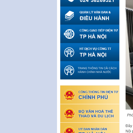
Phó
Đây 
Nội 