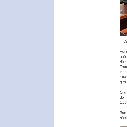
Đạ
Với 
quốc
đó n
Tran
Indo
Sim 
giới
Giải
đôi 
1.20
Ban 
đảm 