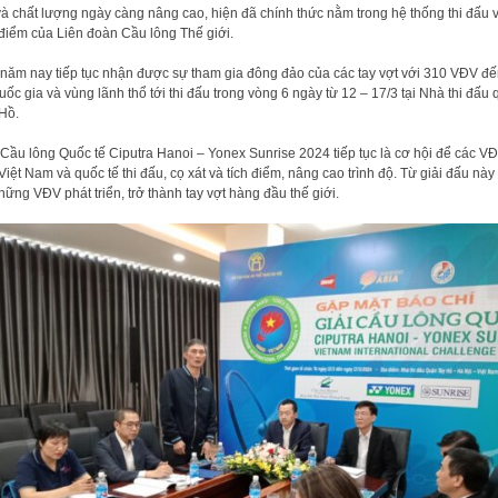
à chất lượng ngày càng nâng cao, hiện đã chính thức nằm trong hệ thống thi đấu 
 điểm của Liên đoàn Cầu lông Thế giới.
 năm nay tiếp tục nhận được sự tham gia đông đảo của các tay vợt với 310 VĐV đế
uốc gia và vùng lãnh thổ tới thi đấu trong vòng 6 ngày từ 12 – 17/3 tại Nhà thi đấu
Hồ.
 Cầu lông Quốc tế Ciputra Hanoi – Yonex Sunrise 2024 tiếp tục là cơ hội để các V
Việt Nam và quốc tế thi đấu, cọ xát và tích điểm, nâng cao trình độ. Từ giải đấu này
hững VĐV phát triển, trở thành tay vợt hàng đầu thế giới.