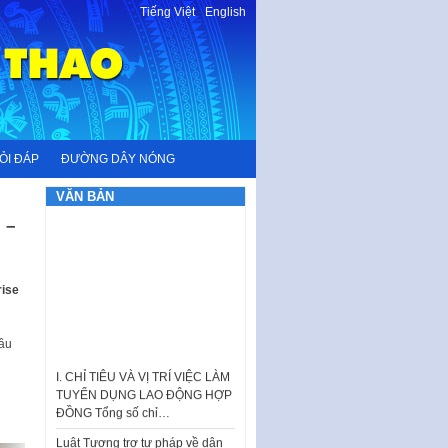
Tiếng Việt
-
English
ỎI ĐÁP
ĐƯỜNG DÂY NÓNG
VĂN BẢN
 –
rise
ầu
I. CHỈ TIÊU VÀ VỊ TRÍ VIỆC LÀM
TUYỂN DỤNG LAO ĐỘNG HỢP
ĐỒNG Tổng số chỉ…
Luật Tương trợ tư pháp về dân
sự và Kế hoạch số 187KH-