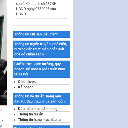
UBND ngày 0752026 của
UBND…
Ban hành Danh mục vị trí khai
thác quảng cáo trên địa bàn
thành phố Hà Nội
Kế hoạch Tổ chức Cuộc thi
Thông tin chỉ đạo điều hành
chính luận về bảo vệ nền tảng tư
tưởng của Đảng…
Thông tin tuyên truyền, phổ biến,
hướng dẫn thực hiện pháp luật,
Công bố công khai dự toán kinh
chế độ chính sách
phí xây dựng pháp luật, hoàn
thiện thể chế, chính…
Chiến lược, định hướng, quy
hoạch, kế hoạch phát triển kinh
Quy định về nghiên cứu, ứng
tế xã hội
dụng khoa học, công nghệ, đổi
mới sáng tạo và chuyển…
Chiến lược
Kế hoạch
Quy định chi tiết và hướng dẫn
thi hành một số điều của Luật Lý
Thông tin về dự án, hạng mục
lịch tư…
đầu tư, đấu thầu, mua sắm công
Sửa đổi, bổ sung một số nội
Đấu thầu mua sắm công
báo.
dung tại Nghị quyết số 30/NQ-
Thông tin dự án
CP ngày 24 tháng 02…
Thông tin hạng mục đầu tư
 Hà
uy
Ban hành Chương trình hành