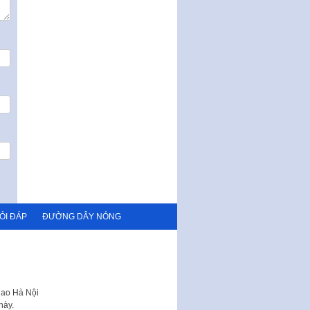
ỎI ĐÁP
ĐƯỜNG DÂY NÓNG
hao Hà Nội
này.