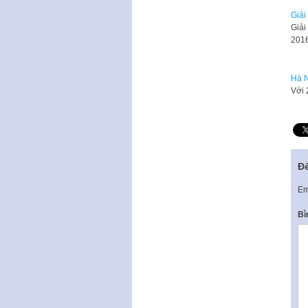
Giải
Giải
201
Hà N
Với 
Để
Em
Bì