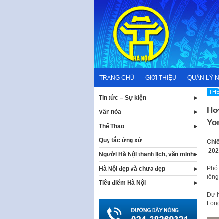
Skip
to
content
TRANG CHỦ
GIỚI THIỆU
QUẢN LÝ 
THỂ
Tin tức – Sự kiện
Hơ
Văn hóa
Yo
Thể Thao
Quy tắc ứng xử
Chiề
2024
Người Hà Nội thanh lịch, văn minh
Phó 
Hà Nội đẹp và chưa đẹp
lông
Tiêu điểm Hà Nội
Dự h
Long