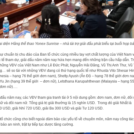
i diện Hãng thể thao Yonex-Sunrise – nhà tài trợ giải đấu phát biểu tại buổi họp b
sự chuẩn bị chu đáo của Ban tổ chức cùng nhiều tay vợt chất lượng của Việt Nam 
 tế tham dự, giải đấu năm năm nay hứa hẹn mang đến những trận cầu hấp dẫn. T
hững VĐV của Việt Nam như Lê Đức Phát, Nguyễn Hải Đăng, Vũ Thị Anh Thư, Vũ 
g… sẽ so tài với những VĐV đang có thứ hạng quốc tế như Rhusta Vito Shesar Hir
nesia – hạng 76 thế giới đơn nam), Shetty Ayush (Ấn Độ – hạng 78 thế giới đơn na
Yu Jin (hạng 39 thế giới – đơn nữ), Letsthana Karupahthevan (Malaysia – hạng 55
 đơn nữ)….
 đấu năm nay, các VĐV tham gia tranh tài ở 5 nội dung gồm: đơn nam, đơn nữ, đôi
nữ và đôi nam nữ. Tổng giá trị giải thưởng là 15 nghìn USD. Trong đó giải Nhất là
0 USD, giải Nhì 720 USD, giải Ba 300 USD và giải Tư 120 USD.
tổ chức cũng cho biết ngoài đảm bảo các yếu tố về chuyên môn, năm nay công tác
bảo an ninh, trật tự tiếp tục được tăng cường.