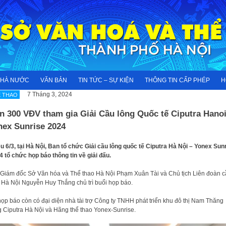
NHÀ NƯỚC
VĂN BẢN
TIN TỨC – SỰ KIỆN
THÔNG TIN CẤP PHÉP
H
7 Tháng 3, 2024
 THAO
n 300 VĐV tham gia Giải Cầu lông Quốc tế Ciputra Hanoi
nex Sunrise 2024
u 6/3, tại Hà Nội, Ban tổ chức Giải cầu lông quốc tế Ciputra Hà Nội – Yonex Sun
 tổ chức họp báo thông tin về giải đấu.
Giám đốc Sở Văn hóa và Thể thao Hà Nội Phạm Xuân Tài và Chủ tịch Liên đoàn c
 Hà Nội Nguyễn Huy Thắng chủ trì buổi họp báo.
ọp báo còn có đại diện nhà tài trợ Công ty TNHH phát triển khu đô thị Nam Thăng
 Ciputra Hà Nội và Hãng thể thao Yonex-Sunrise.