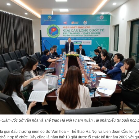
 Giám đốc Sở Văn hóa và Thể thao Hà Nội Phạm Xuân Tài phát biểu tại buổi họp 
là giải đấu thường niên do Sở Văn hóa – Thể thao Hà Nội và Liên đoàn Cầu lông
phối hợp tổ chức. Đây cũng là năm thứ 13 giải được tổ chức kể từ năm 2009 với q