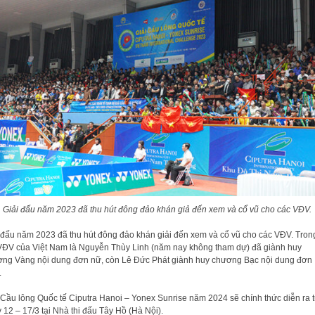
Giải đấu năm 2023 đã thu hút đông đảo khán giả đến xem và cổ vũ cho các VĐV.
 đấu năm 2023 đã thu hút đông đảo khán giải đến xem và cổ vũ cho các VĐV. Tron
VĐV của Việt Nam là Nguyễn Thùy Linh (năm nay không tham dự) đã giành huy
ng Vàng nội dung đơn nữ, còn Lê Đức Phát giành huy chương Bạc nội dung đơn
.
 Cầu lông Quốc tế Ciputra Hanoi – Yonex Sunrise năm 2024 sẽ chính thức diễn ra 
 12 – 17/3 tại Nhà thi đấu Tây Hồ (Hà Nội).