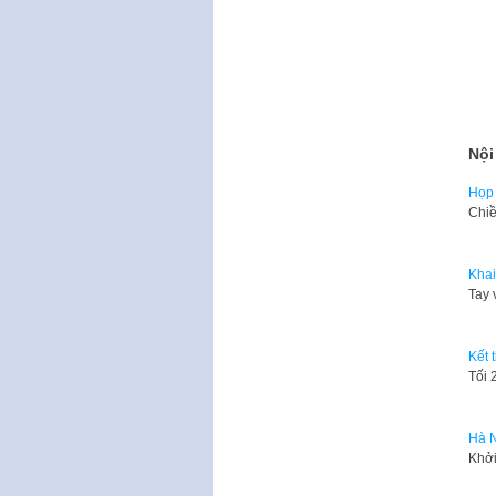
Nội
Họp 
Chiề
Khai
Tay 
Kết 
Tối 
Hà N
Khởi