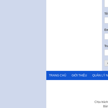
T
Em
Tr
TRANG CHỦ
GIỚI THIỆU
QUẢN LÝ 
Chịu trác
Bản