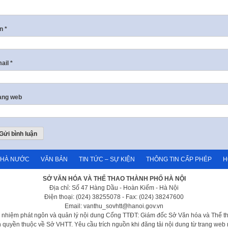
ên
*
ail
*
ang web
NHÀ NƯỚC
VĂN BẢN
TIN TỨC – SỰ KIỆN
THÔNG TIN CẤP PHÉP
H
SỞ VĂN HÓA VÀ THỂ THAO THÀNH PHỐ HÀ NỘI
Địa chỉ: Số 47 Hàng Dầu - Hoàn Kiếm - Hà Nội
Điện thoại: (024) 38255078 - Fax: (024) 38247600
Email: vanthu_sovhtt@hanoi.gov.vn
h nhiệm phát ngôn và quản lý nội dung Cổng TTĐT: Giám đốc Sở Văn hóa và Thể t
 quyền thuộc về Sở VHTT. Yêu cầu trích nguồn khi đăng tải nội dung từ trang web 