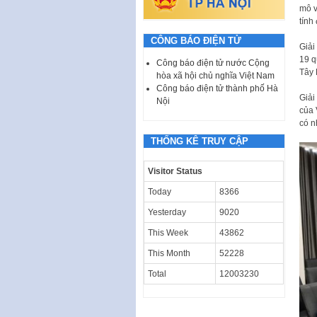
mô v
tính
CÔNG BÁO ĐIỆN TỬ
Giải
19 q
Công báo điện tử nước Cộng
Tây 
hòa xã hội chủ nghĩa Việt Nam
Công báo điện tử thành phố Hà
Giải
Nội
của 
có n
THỐNG KÊ TRUY CẬP
Visitor Status
Today
8366
Yesterday
9020
This Week
43862
This Month
52228
Total
12003230