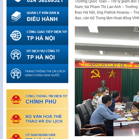
Trương Quốc Toàn – Trợ lý giám đốc cơ
Nam; bà Phạm Thị Lan Anh – Trưởng 
thao Hà Nội; ông Patrick Hoarau – Trư
đạo, cán bộ Trung tâm Hoạt động VH