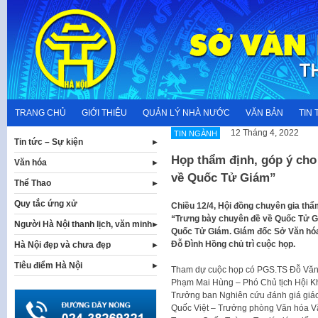
Skip
to
content
TRANG CHỦ
GIỚI THIỆU
QUẢN LÝ NHÀ NƯỚC
VĂN BẢN
TIN 
12 Tháng 4, 2022
TIN NGÀNH
Tin tức – Sự kiện
Họp thẩm định, góp ý cho
Văn hóa
về Quốc Tử Giám”
Thể Thao
Quy tắc ứng xử
Chiều 12/4, Hội đồng chuyên gia thẩm
“Trưng bày chuyên đề về Quốc Tử G
Người Hà Nội thanh lịch, văn minh
Quốc Tử Giám. Giám đốc Sở Văn hóa 
Đỗ Đình Hồng chủ trì cuộc họp.
Hà Nội đẹp và chưa đẹp
Tiêu điểm Hà Nội
Tham dự cuộc họp có PGS.TS Đỗ Văn T
Phạm Mai Hùng – Phó Chủ tịch Hội K
Trưởng ban Nghiên cứu đánh giá giáo
Quốc Việt – Trưởng phòng Văn hóa V