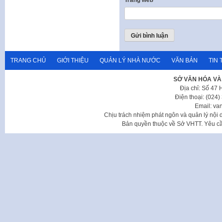
Trang web
TRANG CHỦ
GIỚI THIỆU
QUẢN LÝ NHÀ NƯỚC
VĂN BẢN
TIN 
SỞ VĂN HÓA VÀ
Địa chỉ: Số 47
Điện thoại: (024
Email: va
Chịu trách nhiệm phát ngôn và quản lý nộ
Bản quyền thuộc về Sở VHTT. Yêu cầu 