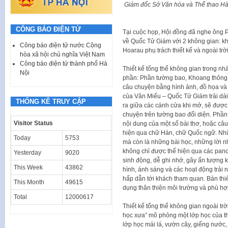
Giám đốc Sở Văn hóa và Thể thao Hà
CÔNG BÁO ĐIỆN TỬ
Tại cuộc họp, Hội đồng đã nghe ông P
về Quốc Tử Giám với 2 không gian: kh
Công báo điện tử nước Cộng
Hoarau phụ trách thiết kế và ngoài trờ
hòa xã hội chủ nghĩa Việt Nam
Công báo điện tử thành phố Hà
Thiết kế tổng thể không gian trong nh
Nội
phần: Phần tường bao, Khoang thông t
câu chuyện bằng hình ảnh, đồ họa và h
của Văn Miếu – Quốc Tử Giám trải dài 
THỐNG KÊ TRUY CẬP
ra giữa các cánh cửa khi mở, sẽ được 
chuyện trên tường bao đối diện. Phần 
Visitor Status
nội dung của một số bài thơ, hoặc câu 
hiện qua chữ Hán, chữ Quốc ngữ. Nhữn
Today
5753
mà còn là những bài học, những lời n
không chỉ được thể hiện qua các pan
Yesterday
9020
sinh động, dễ ghi nhớ, gây ấn tượng k
This Week
43862
hình, ánh sáng và các hoạt động trải 
hấp dẫn tới khách tham quan. Bản thiế
This Month
49615
dụng thân thiện môi trường và phù hợ
Total
12000617
Thiết kế tổng thể không gian ngoài tr
học xưa” mô phỏng một lớp học của t
lớp học mái lá, vườn cây, giếng nước,