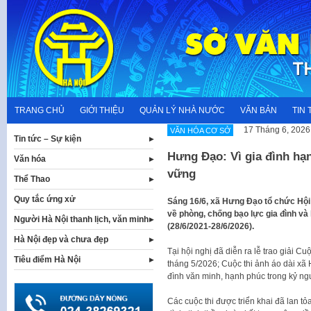
Skip
to
content
TRANG CHỦ
GIỚI THIỆU
QUẢN LÝ NHÀ NƯỚC
VĂN BẢN
TIN 
17 Tháng 6, 2026
VĂN HÓA CƠ SỞ
Tin tức – Sự kiện
Hưng Đạo: Vì gia đình hạ
Văn hóa
vững
Thể Thao
Quy tắc ứng xử
Sáng 16/6, xã Hưng Đạo tổ chức Hội
về phòng, chống bạo lực gia đình v
Người Hà Nội thanh lịch, văn minh
(28/6/2021-28/6/2026).
Hà Nội đẹp và chưa đẹp
Tại hội nghị đã diễn ra lễ trao giải C
Tiêu điểm Hà Nội
tháng 5/2026; Cuộc thi ảnh áo dài x
đình văn minh, hạnh phúc trong kỷ n
Các cuộc thi được triển khai đã lan t