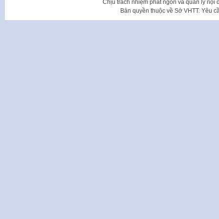
Chịu trách nhiệm phát ngôn và quản lý nộ
Bản quyền thuộc về Sở VHTT. Yêu cầu 