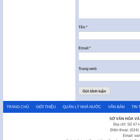
Tên
*
Email
*
Trang web
TRANG CHỦ
GIỚI THIỆU
QUẢN LÝ NHÀ NƯỚC
VĂN BẢN
TIN 
SỞ VĂN HÓA VÀ
Địa chỉ: Số 47
Điện thoại: (024
Email: va