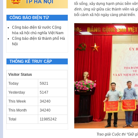
lối sống, xây dựng hạnh phúc bền vữn
đình, ứng xử giữa các thành viên và gì
bối cảnh xã hội ngày càng phát triển.
CÔNG BÁO ĐIỆN TỬ
Công báo điện tử nước Cộng
hòa xã hội chủ nghĩa Việt Nam
Công báo điện tử thành phố Hà
Nội
THỐNG KÊ TRUY CẬP
Visitor Status
Today
5921
Yesterday
5147
This Week
34240
This Month
34240
Total
11985242
Trao giải Cuộc thi “Giữ 