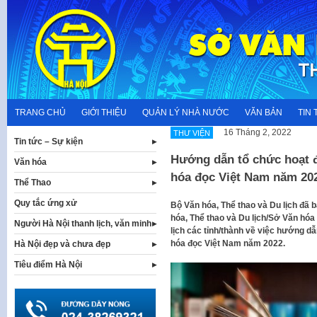
Skip
to
content
TRANG CHỦ
GIỚI THIỆU
QUẢN LÝ NHÀ NƯỚC
VĂN BẢN
TIN 
16 Tháng 2, 2022
THƯ VIỆN
Tin tức – Sự kiện
Hướng dẫn tổ chức hoạt 
Văn hóa
hóa đọc Việt Nam năm 20
Thể Thao
Quy tắc ứng xử
Bộ Văn hóa, Thể thao và Du lịch đã
hóa, Thể thao và Du lịch/Sở Văn hóa 
Người Hà Nội thanh lịch, văn minh
lịch các tỉnh/thành về việc hướng 
hóa đọc Việt Nam năm 2022.
Hà Nội đẹp và chưa đẹp
Tiêu điểm Hà Nội