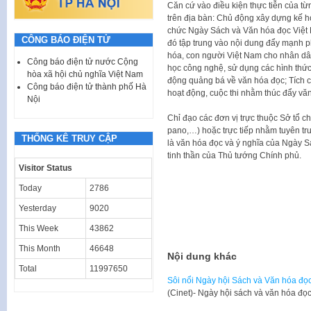
Căn cứ vào điều kiện thực tiễn của t
trên địa bàn: Chủ động xây dựng kế ho
chức Ngày Sách và Văn hóa đọc Việt 
CÔNG BÁO ĐIỆN TỬ
đó tập trung vào nội dung đẩy mạnh ph
hóa, con người Việt Nam cho nhân dân 
Công báo điện tử nước Cộng
học công nghệ, sử dụng các hình thức
hòa xã hội chủ nghĩa Việt Nam
động quảng bá về văn hóa đọc; Tích c
Công báo điện tử thành phố Hà
hoạt động, cuộc thi nhằm thúc đẩy v
Nội
Chỉ đạo các đơn vị trực thuộc Sở tổ c
pano,…) hoặc trực tiếp nhằm tuyên tru
THỐNG KÊ TRUY CẬP
là văn hóa đọc và ý nghĩa của Ngày S
tinh thần của Thủ tướng Chính phủ.
Visitor Status
Today
2786
Yesterday
9020
This Week
43862
This Month
46648
Nội dung khác
Total
11997650
Sôi nổi Ngày hội Sách và Văn hóa đọ
​(Cinet)- Ngày hội sách và văn hóa đ