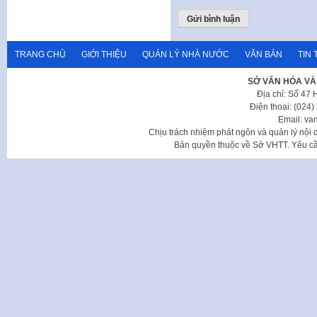
TRANG CHỦ
GIỚI THIỆU
QUẢN LÝ NHÀ NƯỚC
VĂN BẢN
TIN 
SỞ VĂN HÓA VÀ
Địa chỉ: Số 47
Điện thoại: (024
Email: va
Chịu trách nhiệm phát ngôn và quản lý nộ
Bản quyền thuộc về Sở VHTT. Yêu cầu 