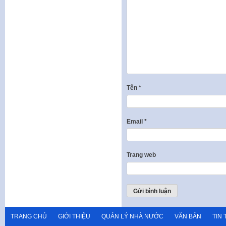
Tên
*
Email
*
Trang web
TRANG CHỦ
GIỚI THIỆU
QUẢN LÝ NHÀ NƯỚC
VĂN BẢN
TIN 