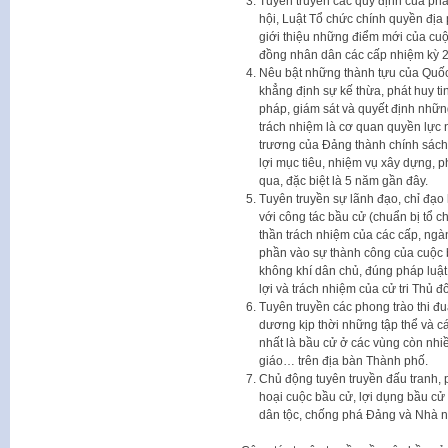
Tuyên truyền các quy định của ph
hội, Luật Tổ chức chính quyền đị
giới thiệu những điểm mới của cuộ
đồng nhân dân các cấp nhiệm kỳ 
Nêu bật những thành tựu của Quốc 
khẳng định sự kế thừa, phát huy ti
pháp, giám sát và quyết định nhữn
trách nhiệm là cơ quan quyền lực 
trương của Đảng thành chính sách
lợi mục tiêu, nhiệm vụ xây dựng, 
qua, đặc biệt là 5 năm gần đây.
Tuyên truyền sự lãnh đạo, chỉ đạo
với công tác bầu cử (chuẩn bị tổ c
thần trách nhiệm của các cấp, ngà
phần vào sự thành công của cuộc b
không khí dân chủ, đúng pháp luật 
lợi và trách nhiệm của cử tri Thủ đô
Tuyên truyền các phong trào thi đ
dương kịp thời những tập thể và cá
nhất là bầu cử ở các vùng còn nhiề
giáo… trên địa bàn Thành phố.
Chủ động tuyên truyền đấu tranh, p
hoại cuộc bầu cử, lợi dụng bầu cử đ
dân tộc, chống phá Đảng và Nhà 