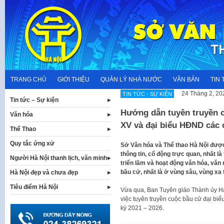
Skip
to
content
TRANG CHỦ
GIỚI THIỆU
QUẢN LÝ NHÀ NƯỚC
VĂN BẢN
TIN 
24 Tháng 2, 20
TIN TỨC - SỰ KIỆN
Tin tức – Sự kiện
Hướng dẫn tuyên truyền c
Văn hóa
XV và đại biểu HĐND các 
Thể Thao
Quy tắc ứng xử
Sở Văn hóa và Thể thao Hà Nội được
thông tin, cổ động trực quan, nhất là
Người Hà Nội thanh lịch, văn minh
triển lãm và hoạt động văn hóa, văn
bầu cử, nhất là ở vùng sâu, vùng xa 
Hà Nội đẹp và chưa đẹp
Tiêu điểm Hà Nội
Vừa qua, Ban Tuyên giáo Thành ủy 
việc tuyên truyền cuộc bầu cử đại bi
kỳ 2021 – 2026.