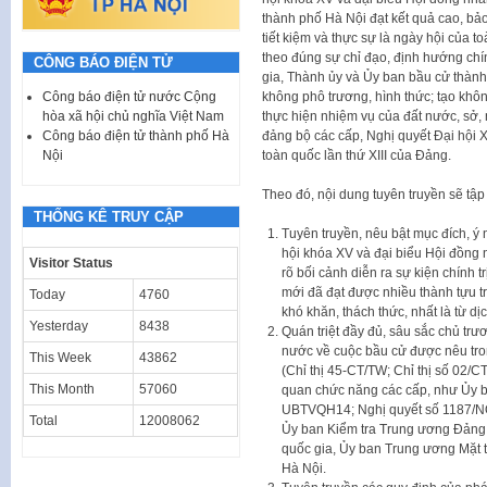
thành phố Hà Nội đạt kết quả cao, bả
tiết kiệm và thực sự là ngày hội của t
theo đúng sự chỉ đạo, định hướng chí
CÔNG BÁO ĐIỆN TỬ
gia, Thành ủy và Ủy ban bầu cử thành 
không phô trương, hình thức; tạo khôn
Công báo điện tử nước Cộng
thực hiện nhiệm vụ của đất nước, sở, 
hòa xã hội chủ nghĩa Việt Nam
đảng bộ các cấp, Nghị quyết Đại hội 
Công báo điện tử thành phố Hà
toàn quốc lần thứ XIII của Đảng.
Nội
Theo đó, nội dung tuyên truyền sẽ tập
THỐNG KÊ TRUY CẬP
Tuyên truyền, nêu bật mục đích, ý
hội khóa XV và đại biểu Hội đồng 
Visitor Status
rõ bối cảnh diễn ra sự kiện chính t
mới đã đạt được nhiều thành tựu t
Today
4760
khó khăn, thách thức, nhất là từ 
Yesterday
8438
Quán triệt đầy đủ, sâu sắc chủ tr
nước về cuộc bầu cử được nêu tron
This Week
43862
(Chỉ thị 45-CT/TW; Chỉ thị số 02/
This Month
57060
quan chức năng các cấp, như Ủy 
UBTVQH14; Nghị quyết số 1187/
Total
12008062
Ủy ban Kiểm tra Trung ương Đản
quốc gia, Ủy ban Trung ương Mặt 
Hà Nội.