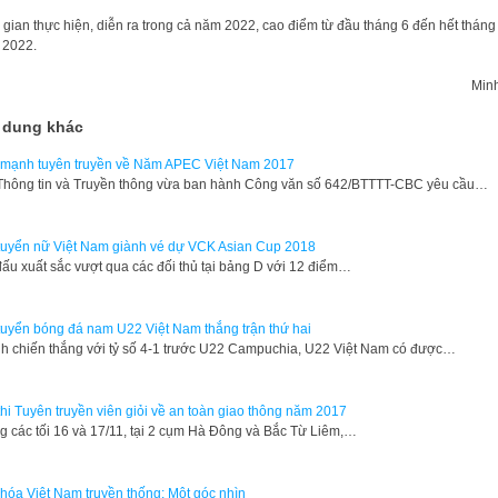
 gian thực hiện, diễn ra trong cả năm 2022, cao điểm từ đầu tháng 6 đến hết tháng
 2022.
Min
 dung khác
mạnh tuyên truyền về Năm APEC Việt Nam 2017
hông tin và Truyền thông vừa ban hành Công văn số 642/BTTTT-CBC yêu cầu…
tuyển nữ Việt Nam giành vé dự VCK Asian Cup 2018
đấu xuất sắc vượt qua các đối thủ tại bảng D với 12 điểm…
tuyển bóng đá nam U22 Việt Nam thắng trận thứ hai
h chiến thắng với tỷ số 4-1 trước U22 Campuchia, U22 Việt Nam có được…
thi Tuyên truyền viên giỏi về an toàn giao thông năm 2017
g các tối 16 và 17/11, tại 2 cụm Hà Đông và Bắc Từ Liêm,…
hóa Việt Nam truyền thống: Một góc nhìn