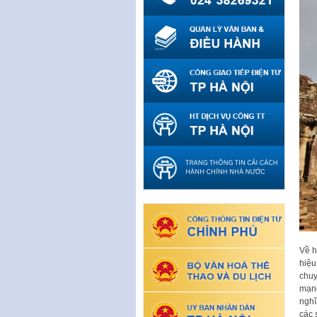
Về h
hiệu
chuy
mạng
nghĩ
các 