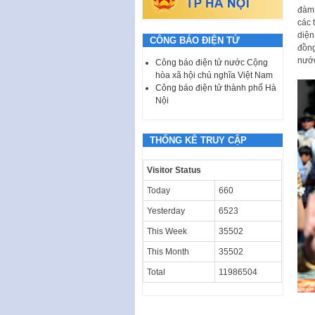
đàm,
các 
diện
CÔNG BÁO ĐIỆN TỬ
đồng
nước
Công báo điện tử nước Cộng
hòa xã hội chủ nghĩa Việt Nam
Công báo điện tử thành phố Hà
Nội
THỐNG KÊ TRUY CẬP
Visitor Status
Today
660
Yesterday
6523
This Week
35502
This Month
35502
Total
11986504