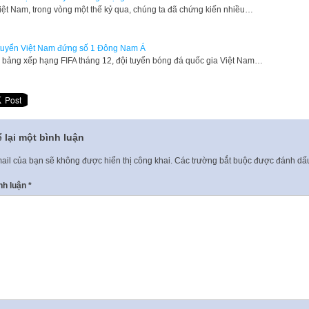
Việt Nam, trong vòng một thế kỷ qua, chúng ta đã chứng kiến nhiều…
tuyển Việt Nam đứng số 1 Đông Nam Á
 bảng xếp hạng FIFA tháng 12, đội tuyển bóng đá quốc gia Việt Nam…
 lại một bình luận
ail của bạn sẽ không được hiển thị công khai.
Các trường bắt buộc được đánh d
nh luận
*