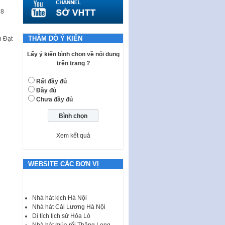
tiếp công dân của Thường trực
HĐND, đại biểu HĐND thành…
 8
Nghị quyết về một số chính sách
ưu đãi, hỗ trợ phát triển hạ tầng,
THĂM DÒ Ý KIẾN
h Đạt
tổ chức…
Lấy ý kiến bình chọn về nội dung
Nghị quyết quy định một số nội
trên trang ?
dung và định mức chi quản lý
hoạt động khoa…
Rất đầy đủ
Đầy đủ
Quy định mức tiền phạt đối với
Chưa đầy đủ
một số hành vi vi phạm hành
chính trong lĩnh…
Phê duyệt Chương trình phát
triển kinh tế số và xã hội số giai
Xem kết quả
đoạn 2026 -…
Quy định về tổ chức, hoạt động
WEBSITE CÁC ĐƠN VỊ
của thôn, tổ dân phố và chế độ,
chính sách…
Luật Tương trợ tư pháp về dân
Nhà hát kịch Hà Nội
sự và Kế hoạch số 187KH-
Nhà hát Cải Lương Hà Nội
UBND ngày 0752026 của
Di tích lịch sử Hỏa Lò
UBND…
Nhà hát múa rối Thăng Long