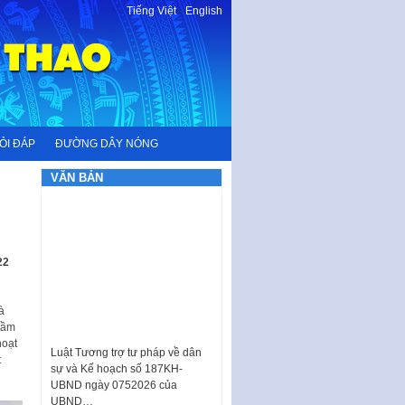
Tiếng Việt
-
English
ỎI ĐÁP
ĐƯỜNG DÂY NÓNG
VĂN BẢN
22
à
 tầm
Luật Tương trợ tư pháp về dân
hoạt
sự và Kế hoạch số 187KH-
t
UBND ngày 0752026 của
UBND…