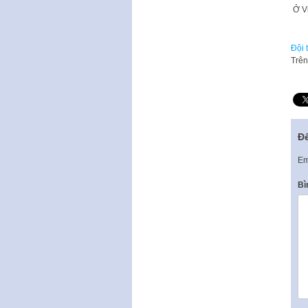
​ Ở 
Đội 
Trên
Để
Em
Bì