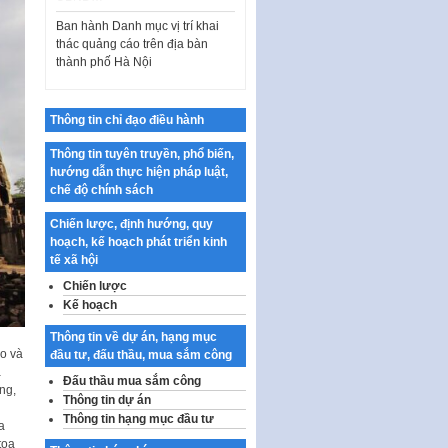
Ban hành Danh mục vị trí khai
thác quảng cáo trên địa bàn
thành phố Hà Nội
Kế hoạch Tổ chức Cuộc thi
chính luận về bảo vệ nền tảng tư
tưởng của Đảng…
Thông tin chỉ đạo điều hành
Công bố công khai dự toán kinh
Thông tin tuyên truyền, phổ biến,
phí xây dựng pháp luật, hoàn
hướng dẫn thực hiện pháp luật,
thiện thể chế, chính…
chế độ chính sách
Quy định về nghiên cứu, ứng
dụng khoa học, công nghệ, đổi
Chiến lược, định hướng, quy
mới sáng tạo và chuyển…
hoạch, kế hoạch phát triển kinh
tế xã hội
Quy định chi tiết và hướng dẫn
Chiến lược
thi hành một số điều của Luật Lý
lịch tư…
Kế hoạch
Sửa đổi, bổ sung một số nội
Thông tin về dự án, hạng mục
dung tại Nghị quyết số 30/NQ-
ạo và
đầu tư, đấu thầu, mua sắm công
CP ngày 24 tháng 02…
à
Đấu thầu mua sắm công
ng,
Thông tin dự án
Ban hành Chương trình hành
động của Chính phủ thực hiện
Thông tin hạng mục đầu tư
a
Nghị quyết số 02-NQ/TW ngày
tọa