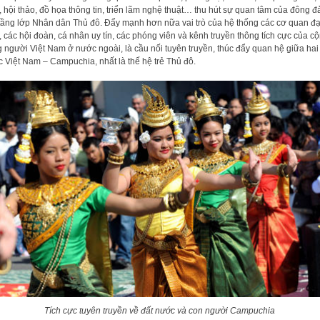
 hội thảo, đồ họa thông tin, triển lãm nghệ thuật… thu hút sự quan tâm của đông đ
tầng lớp Nhân dân Thủ đô. Đẩy mạnh hơn nữa vai trò của hệ thống các cơ quan đạ
, các hội đoàn, cá nhân uy tín, các phóng viên và kênh truyền thông tích cực của c
 người Việt Nam ở nước ngoài, là cầu nối tuyên truyền, thúc đẩy quan hệ giữa hai
 Việt Nam – Campuchia, nhất là thế hệ trẻ Thủ đô.
Tích cực tuyên truyền về đất nước và con người Campuchia