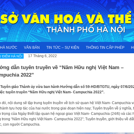
NHÀ NƯỚC
VĂN BẢN
TIN TỨC – SỰ KIỆN
THÔNG TIN CẤP PHÉP
H
17 Tháng 6, 2022
U ĐIỂM HÀ NỘI
ớng dẫn tuyên truyền về “Năm Hữu nghị Việt Nam –
mpuchia 2022”
Tuyên giáo Thành ủy vừa ban hành Hướng dẫn số 59-HD/BTGTU, ngày 07/6/20
iệc tuyên truyền “Năm Hữu nghị Việt Nam- Campuchia 2022”.
 đó, nội dung sẽ tập trung tuyên truyền về lịch sử quan hệ Việt Nam- Campuchia v
thành tựu hợp tác của hai nước trong giai đoạn hiện nay; Tuyên truyền về ý nghĩa,
 trọng của Ngày thiết lập quan hệ ngoại giao Việt Nam- Campuchia (24/6) và các 
 trong “Năm Hữu nghị Việt Nam- Campuchia 2022”; Tuyên truyền, giới thiệu về đấ
, con người Campuchia.