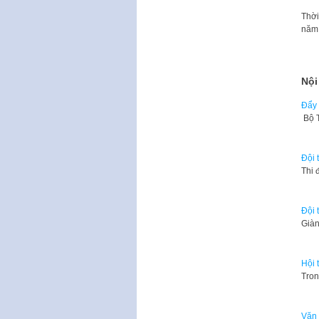
Thời
năm
Nội
Đẩy 
Bộ T
Đội 
Thi 
Đội 
Giàn
Hội 
Tron
Văn 