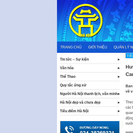
Skip
to
content
TRANG CHỦ
GIỚI THIỆU
QUẢN LÝ 
TIÊ
Tin tức – Sự kiện
Hư
Văn hóa
Ca
Thể Thao
Quy tắc ứng xử
Ban 
về v
Người Hà Nội thanh lịch, văn minh
Theo
Hà Nội đẹp và chưa đẹp
các 
Tiêu điểm Hà Nội
quan
động
nước