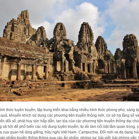
ình thức tuyên truyền, tập trung triển khai bằng nhiều hình thức phong phú, sáng t
 quả, khuyến khích sử dụng các phương tiện truyền thông mới, cơ sở hạ tầng số v
ển đổi số; phát huy sức hấp dẫn, lan tỏa của các phương tiện truyền thông đại chú
 xã hội để phổ biến các nội dung tuyên truyền, từ đó làm nổi bật tầm quan trọng, ý
a cua quan hệ láng giềng, hữu nghị Việt Nam- Campuchia. Đổi mới và đa dạng hó
sản phẩm truyền thông thông qua các ấn phẩm, phóng sự, bài viết, bài phỏng vấn, 