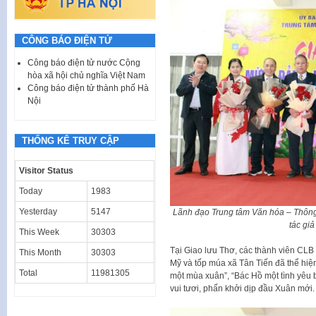
CÔNG BÁO ĐIỆN TỬ
Công báo điện tử nước Cộng
hòa xã hội chủ nghĩa Việt Nam
Công báo điện tử thành phố Hà
Nội
THỐNG KÊ TRUY CẬP
Visitor Status
Today
1983
Yesterday
5147
Lãnh đạo Trung tâm Văn hóa – Thông
tác gi
This Week
30303
Tại Giao lưu Thơ, các thành viên C
This Month
30303
Mỹ và tốp múa xã Tân Tiến đã thể hiệ
Total
11981305
một mùa xuân”, “Bác Hồ một tình yêu b
vui tươi, phấn khởi dịp đầu Xuân mới.