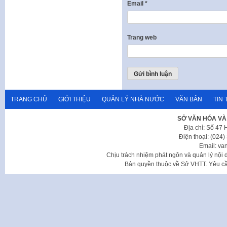
Email
*
Trang web
TRANG CHỦ
GIỚI THIỆU
QUẢN LÝ NHÀ NƯỚC
VĂN BẢN
TIN 
SỞ VĂN HÓA VÀ
Địa chỉ: Số 47
Điện thoại: (024
Email: va
Chịu trách nhiệm phát ngôn và quản lý nộ
Bản quyền thuộc về Sở VHTT. Yêu cầu 