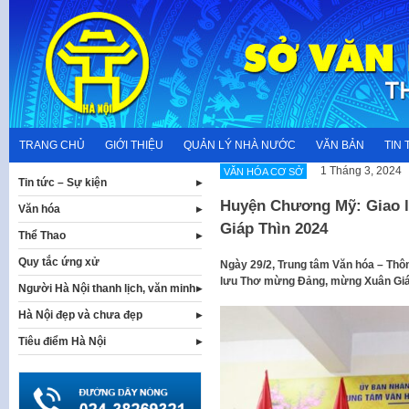
Skip
to
content
TRANG CHỦ
GIỚI THIỆU
QUẢN LÝ NHÀ NƯỚC
VĂN BẢN
TIN 
1 Tháng 3, 2024
VĂN HÓA CƠ SỞ
Tin tức – Sự kiện
Huyện Chương Mỹ: Giao 
Văn hóa
Giáp Thìn 2024
Thể Thao
Quy tắc ứng xử
Ngày 29/2, Trung tâm Văn hóa – Thô
lưu Thơ mừng Đảng, mừng Xuân Giá
Người Hà Nội thanh lịch, văn minh
Hà Nội đẹp và chưa đẹp
Tiêu điểm Hà Nội