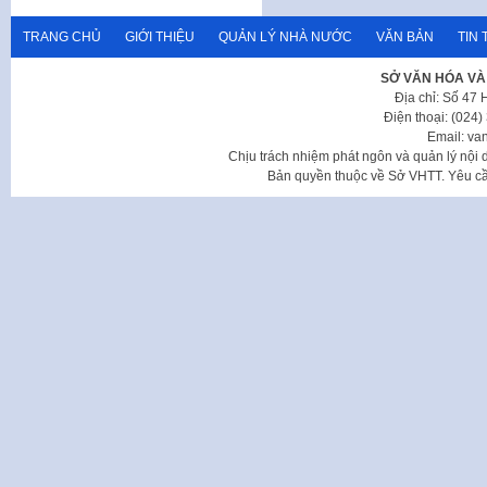
TRANG CHỦ
GIỚI THIỆU
QUẢN LÝ NHÀ NƯỚC
VĂN BẢN
TIN 
SỞ VĂN HÓA VÀ
Địa chỉ: Số 47
Điện thoại: (024
Email: va
Chịu trách nhiệm phát ngôn và quản lý nộ
Bản quyền thuộc về Sở VHTT. Yêu cầu 