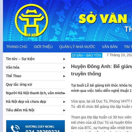
Skip
to
content
TRANG CHỦ
GIỚI THIỆU
QUẢN LÝ NHÀ NƯỚC
VĂN BẢN
TIN 
7 Tháng 10, 20
DI SẢN – BẢO TỒN
Tin tức – Sự kiện
Huyện Đông Anh: Bế giảng
Văn hóa
truyền thống
Thể Thao
Quy tắc ứng xử
Tại buổi Lễ bế giảng kết thúc khóa h
mình qua việc biểu diễn nghệ thuật 
Người Hà Nội thanh lịch, văn minh
Vừa qua, tại xã Dục Tú, Phòng VHTT
Hà Nội đẹp và chưa đẹp
Tú đã tổ chức Bế giảng lớp tập huấn
Tiêu điểm Hà Nội
Tham gia lớp tập huấn có 30 học viên
mê chèo của xã Dục Tú và huyện Đông
tâm của BTC, sự hướng dẫn nhiệt tình