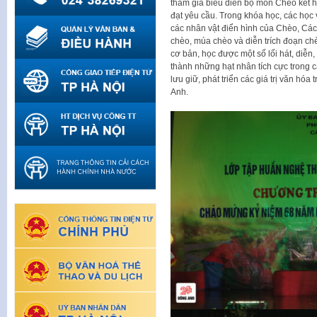
tham gia biểu diễn bộ môn Chèo kết 
đạt yêu cầu. Trong khóa học, các học
các nhân vật điển hình của Chèo, Các
chèo, múa chèo và diễn trích đoạn ch
cơ bản, học được một số lối hát, diễn
thành những hạt nhân tích cực trong 
lưu giữ, phát triển các giá trị văn hó
Anh.