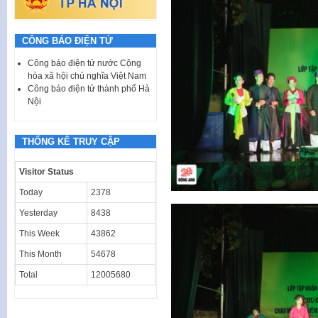
CÔNG BÁO ĐIỆN TỬ
Công báo điện tử nước Cộng
hòa xã hội chủ nghĩa Việt Nam
Công báo điện tử thành phố Hà
Nội
THỐNG KÊ TRUY CẬP
Visitor Status
Today
2378
Yesterday
8438
This Week
43862
This Month
54678
Total
12005680