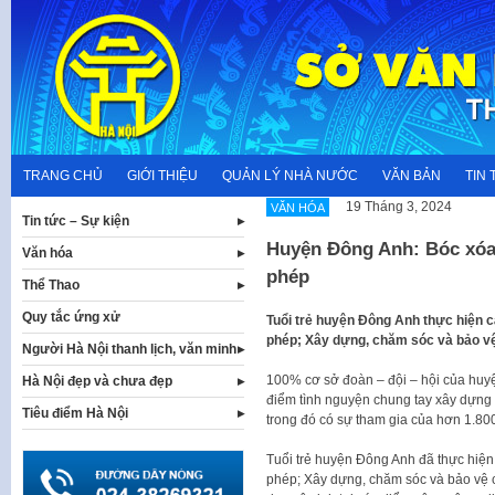
Skip
to
content
TRANG CHỦ
GIỚI THIỆU
QUẢN LÝ NHÀ NƯỚC
VĂN BẢN
TIN 
19 Tháng 3, 2024
VĂN HÓA
Tin tức – Sự kiện
Huyện Đông Anh: Bóc xóa 
Văn hóa
phép
Thể Thao
Quy tắc ứng xử
Tuổi trẻ huyện Đông Anh thực hiện c
phép; Xây dựng, chăm sóc và bảo vệ
Người Hà Nội thanh lịch, văn minh
100% cơ sở đoàn – đội – hội của huy
Hà Nội đẹp và chưa đẹp
điểm tình nguyện chung tay xây dựng
Tiêu điểm Hà Nội
trong đó có sự tham gia của hơn 1.80
Tuổi trẻ huyện Đông Anh đã thực hiện
phép; Xây dựng, chăm sóc và bảo vệ c