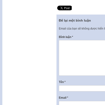
Để lại một bình luận
Email của bạn sẽ không được hiển t
Bình luận
*
Tên
*
Email
*