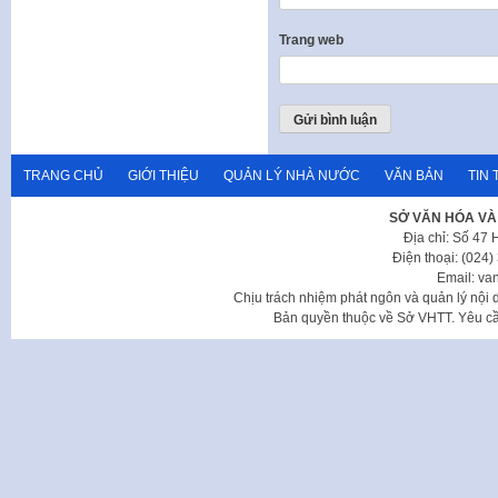
Trang web
TRANG CHỦ
GIỚI THIỆU
QUẢN LÝ NHÀ NƯỚC
VĂN BẢN
TIN 
SỞ VĂN HÓA VÀ
Địa chỉ: Số 47
Điện thoại: (024
Email: va
Chịu trách nhiệm phát ngôn và quản lý nộ
Bản quyền thuộc về Sở VHTT. Yêu cầu 