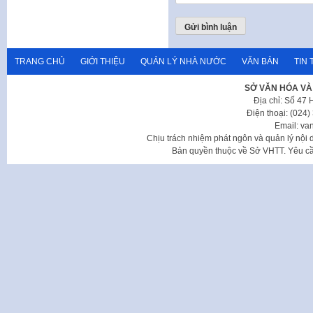
TRANG CHỦ
GIỚI THIỆU
QUẢN LÝ NHÀ NƯỚC
VĂN BẢN
TIN 
SỞ VĂN HÓA VÀ
Địa chỉ: Số 47
Điện thoại: (024
Email: va
Chịu trách nhiệm phát ngôn và quản lý nộ
Bản quyền thuộc về Sở VHTT. Yêu cầu 