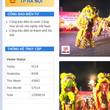
CÔNG BÁO ĐIỆN TỬ
Công báo điện tử nước Cộng
hòa xã hội chủ nghĩa Việt Nam
Công báo điện tử thành phố Hà
Nội
THỐNG KÊ TRUY CẬP
Visitor Status
Today
5214
Yesterday
8438
This Week
43862
This Month
57514
Total
12008516