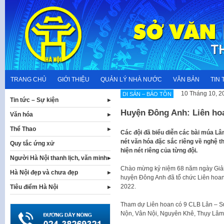
Skip
to
content
TRANG CHỦ
GIỚI THIỆU
QUẢN LÝ NHÀ NƯỚC
VĂN BẢN
TIN 
10 Tháng 10, 2
DI SẢN – BẢO TỒN
Tin tức – Sự kiện
Huyện Đông Anh: Liên ho
Văn hóa
Thể Thao
Các đội đã biểu diễn các bài múa Lân
nét văn hóa đặc sắc riêng về nghệ 
Quy tắc ứng xử
hiện nét riêng của từng đội.
Người Hà Nội thanh lịch, văn minh
Chào mừng kỷ niệm 68 năm ngày Giải
Hà Nội đẹp và chưa đẹp
huyện Đông Anh đã tổ chức Liên hoan
2022.
Tiêu điểm Hà Nội
Tham dự Liên hoan có 9 CLB Lân – Sư
Nộn, Vân Nội, Nguyên Khê, Thụy Lâm,