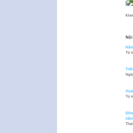
Khen
Nội
Nâng
Từ n
Triể
​Ngà
Huyệ
Từ m
Đông
năm
Tham