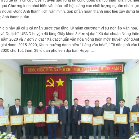
m vụ đề ra. Tích cực tuyên truyền sâu rộng tới cộng đồng dân cư tham gia thực hiệ
 quả Chương trình phát triển văn hóa- xã hội, nâng cao chất lượng nguồn nhân lực
 người Đông Anh thanh lịch, văn minh, góp phần hoàn thành mục tiêu xây dựng 
 Anh thành quận.
 dịp này đã có 3 cá nhân được trao tặng Kỷ niệm chương “ Vì sự nghiệp Văn hóa,
 và Du lịch”; UBND huyện đã tặng Giấy khen 3 đơn vị đạt “ Xã đạt chuẩn Nông thô
 năm 2020 và 7 đơn vị đạt “ Xã đạt chuẩn văn hóa Nông thôn mới” huyện Đông An
giai đoạn 2015-2020; Khen thưởng danh hiệu “ Làng văn hóa”, “ Tổ dân phố văn
2020 cho 151 thôn, 39 tổ dân phố trên địa bàn Huyện…