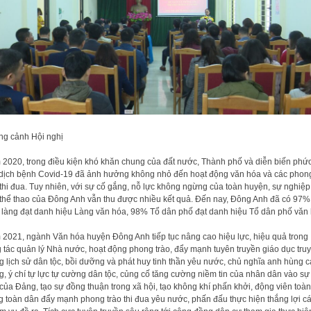
g cảnh Hội nghị
2020, trong điều kiện khó khăn chung của đất nước, Thành phố và diễn biến phức
dịch bệnh Covid-19 đã ảnh hưởng không nhỏ đến hoạt động văn hóa và các phon
 thi đua. Tuy nhiên, với sự cố gắng, nỗ lực không ngừng của toàn huyện, sự nghiệp
thể thao của Đông Anh vẫn thu được nhiều kết quả. Đến nay, Đông Anh đã có 97%
 làng đạt danh hiệu Làng văn hóa, 98% Tổ dân phố đạt danh hiệu Tổ dân phố văn 
2021, ngành Văn hóa huyện Đông Anh tiếp tục nâng cao hiệu lực, hiệu quả trong
 tác quản lý Nhà nước, hoạt động phong trào, đẩy mạnh tuyên truyền giáo dục tru
g lịch sử dân tộc, bồi dưỡng và phát huy tinh thần yêu nước, chủ nghĩa anh hùng 
, ý chí tự lực tự cường dân tộc, củng cố tăng cường niềm tin của nhân dân vào sự
của Đảng, tạo sự đồng thuận trong xã hội, tạo không khí phấn khởi, động viên toàn
 toàn dân đẩy mạnh phong trào thi đua yêu nước, phấn đấu thực hiện thắng lợi c