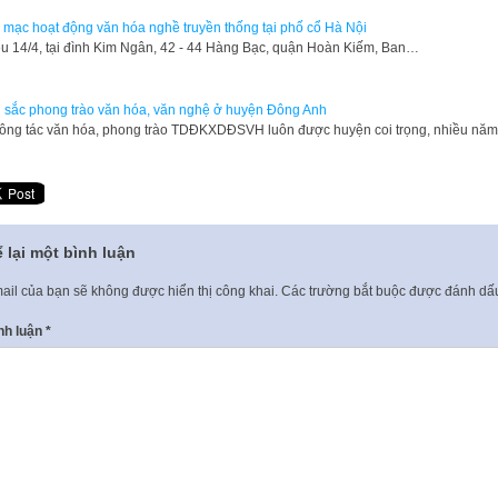
 mạc hoạt động văn hóa nghề truyền thống tại phố cổ Hà Nội
u 14/4, tại đình Kim Ngân, 42 - 44 Hàng Bạc, quận Hoàn Kiếm, Ban…
 sắc phong trào văn hóa, văn nghệ ở huyện Đông Anh
ông tác văn hóa, phong trào TDĐKXDĐSVH luôn được huyện coi trọng, nhiều nă
 lại một bình luận
ail của bạn sẽ không được hiển thị công khai.
Các trường bắt buộc được đánh d
nh luận
*