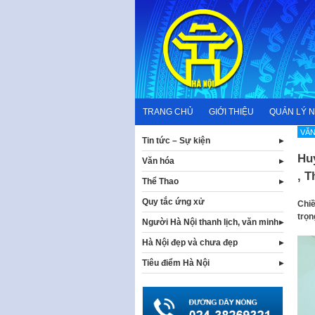
Skip
to
content
TRANG CHỦ
GIỚI THIỆU
QUẢN LÝ 
VĂN
Tin tức – Sự kiện
Huy
Văn hóa
, T
Thể Thao
Quy tắc ứng xử
Chiề
trọn
Người Hà Nội thanh lịch, văn minh
Hà Nội đẹp và chưa đẹp
Tiêu điểm Hà Nội