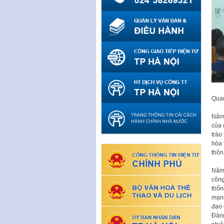
Quan
Năm 
của 
trào
hóa 
thôn
Năm 
công
thốn
mạng
đạo 
Đảng