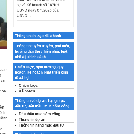
UBND ngày 0752026 của
UBND…
Ban hành Danh mục vị trí khai
thác quảng cáo trên địa bàn
thành phố Hà Nội
Thông tin chỉ đạo điều hành
Kế hoạch Tổ chức Cuộc thi
chính luận về bảo vệ nền tảng tư
Thông tin tuyên truyền, phổ biến,
tưởng của Đảng…
hướng dẫn thực hiện pháp luật,
chế độ chính sách
Công bố công khai dự toán kinh
phí xây dựng pháp luật, hoàn
Chiến lược, định hướng, quy
thiện thể chế, chính…
 tạp
hoạch, kế hoạch phát triển kinh
g
Quy định về nghiên cứu, ứng
tế xã hội
 văn
dụng khoa học, công nghệ, đổi
Chiến lược
mới sáng tạo và chuyển…
hóa.
Kế hoạch
Quy định chi tiết và hướng dẫn
Thông tin về dự án, hạng mục
thi hành một số điều của Luật Lý
đầu tư, đấu thầu, mua sắm công
yền
lịch tư…
cách
Đấu thầu mua sắm công
Sửa đổi, bổ sung một số nội
 lãnh
Thông tin dự án
dung tại Nghị quyết số 30/NQ-
Thông tin hạng mục đầu tư
CP ngày 24 tháng 02…
ác