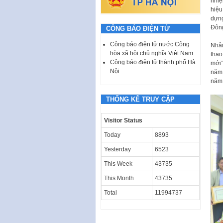
nhiệ
hiệu
dựng
Đông
CÔNG BÁO ĐIỆN TỬ
Công báo điện tử nước Cộng
Nhân
hòa xã hội chủ nghĩa Việt Nam
thao
Công báo điện tử thành phố Hà
mới”
Nội
năm 
năm 
THỐNG KÊ TRUY CẬP
Visitor Status
Today
8893
Yesterday
6523
This Week
43735
This Month
43735
Total
11994737