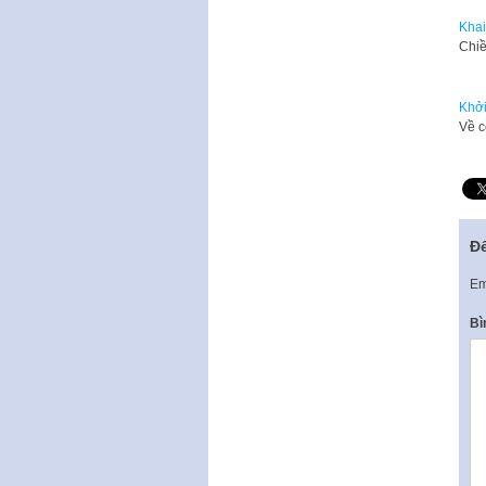
Khai
Chiề
Khởi
Về c
Để
Em
Bì