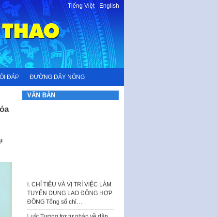
Tiếng Việt
-
English
ỎI ĐÁP
ĐƯỜNG DÂY NÓNG
VĂN BẢN
hóa
ụ
I. CHỈ TIÊU VÀ VỊ TRÍ VIỆC LÀM
TUYỂN DỤNG LAO ĐỘNG HỢP
ĐỒNG Tổng số chỉ…
Luật Tương trợ tư pháp về dân
sự và Kế hoạch số 187KH-