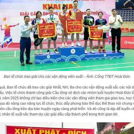
Ban tổ chức trao giải cho các vận động viên xuất – Ảnh: Cổng TTĐT Hoài Đức
quả, Ban tổ chức đã trao các giải Nhất, Nhì, Ba cho các vận động xuất sắc các nội 
đấu. Việc tổ chức thành công giải Cầu lông vô địch các nhóm tuổi huyện Hoài Đức l
II, năm 2025 không chỉ tạo điều kiện cho các vận động viên tham gia giao lưu, học 
ua đó nâng cao năng lực tổ chức, thúc đẩy phong trào thể dục thể thao nói chung 
ôn cầu lông trên địa bàn huyện ngày càng phát triển. Và đó cũng là dịp để tuyển 
 nhân tố xuất sắc tham dự các giải đấu cấp thành phố trong thời gian tới.