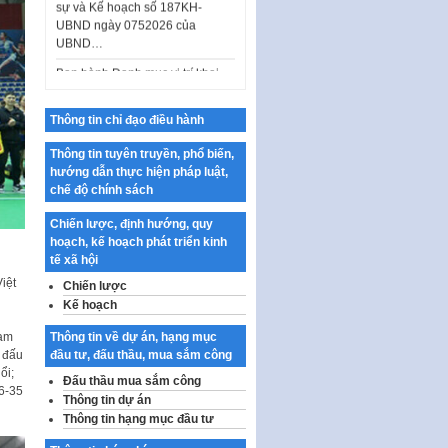
UBND…
Ban hành Danh mục vị trí khai
thác quảng cáo trên địa bàn
thành phố Hà Nội
Kế hoạch Tổ chức Cuộc thi
Thông tin chỉ đạo điều hành
chính luận về bảo vệ nền tảng tư
tưởng của Đảng…
Thông tin tuyên truyền, phổ biến,
hướng dẫn thực hiện pháp luật,
Công bố công khai dự toán kinh
chế độ chính sách
phí xây dựng pháp luật, hoàn
thiện thể chế, chính…
Chiến lược, định hướng, quy
Quy định về nghiên cứu, ứng
hoạch, kế hoạch phát triển kinh
dụng khoa học, công nghệ, đổi
tế xã hội
mới sáng tạo và chuyển…
iệt
Chiến lược
Kế hoạch
Quy định chi tiết và hướng dẫn
thi hành một số điều của Luật Lý
Thông tin về dự án, hạng mục
ham
lịch tư…
đầu tư, đấu thầu, mua sắm công
i đấu
Sửa đổi, bổ sung một số nội
ổi;
Đấu thầu mua sắm công
dung tại Nghị quyết số 30/NQ-
16-35
Thông tin dự án
CP ngày 24 tháng 02…
Thông tin hạng mục đầu tư
Ban hành Chương trình hành