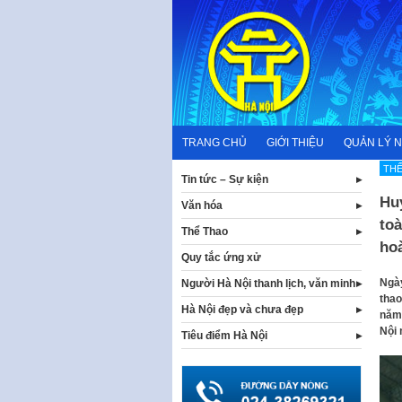
Skip
to
content
TRANG CHỦ
GIỚI THIỆU
QUẢN LÝ 
THỂ
Tin tức – Sự kiện
Hu
Văn hóa
toà
Thể Thao
ho
Quy tắc ứng xử
Ngày
Người Hà Nội thanh lịch, văn minh
thao
Hà Nội đẹp và chưa đẹp
năm 
Nội 
Tiêu điểm Hà Nội