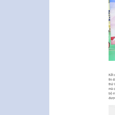
Kết 
thi 
thứ 
mà q
bộ m
được