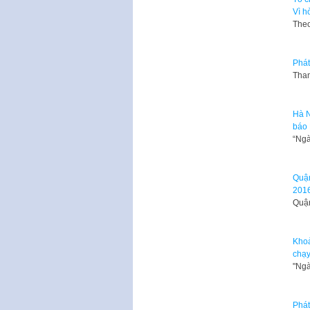
Vì h
Theo
Phát
Tham
Hà N
báo
“Ngà
Quận
201
Quận
Khoả
chạy
"Ngà
Phát