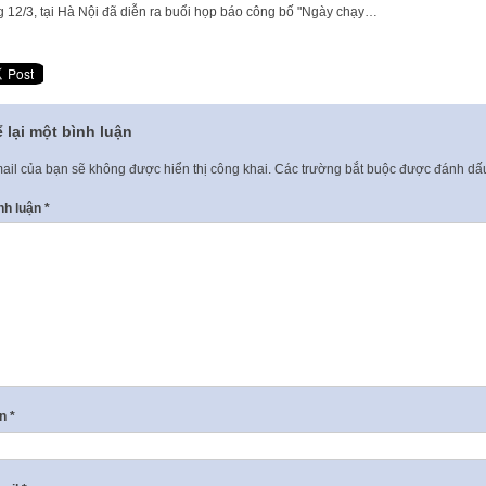
g 12/3, tại Hà Nội đã diễn ra buổi họp báo công bố "Ngày chạy…
 lại một bình luận
ail của bạn sẽ không được hiển thị công khai.
Các trường bắt buộc được đánh d
nh luận
*
ên
*