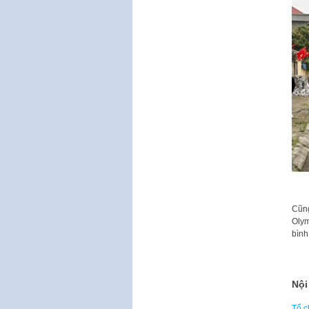
Cũng
Olym
bình
Nội
Tổ c