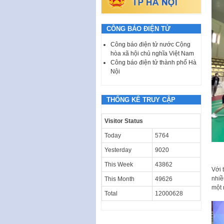
CÔNG BÁO ĐIỆN TỬ
Công báo điện tử nước Cộng
hòa xã hội chủ nghĩa Việt Nam
Công báo điện tử thành phố Hà
Nội
THỐNG KÊ TRUY CẬP
Visitor Status
Today
5764
Yesterday
9020
This Week
43862
Với 
nhiề
This Month
49626
một 
Total
12000628