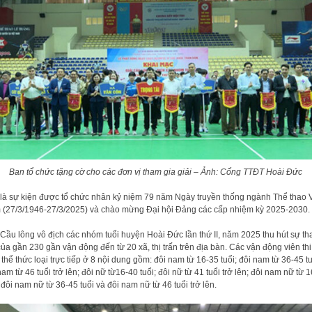
Ban tổ chức tặng cờ cho các đơn vị tham gia giải – Ảnh: Cổng TTĐT Hoài Đức
là sự kiện được tổ chức nhân kỷ niệm 79 năm Ngày truyền thống ngành Thể thao V
(27/3/1946-27/3/2025) và chào mừng Đại hội Đảng các cấp nhiệm kỳ 2025-2030.
 Cầu lông vô địch các nhóm tuổi huyện Hoài Đức lần thứ II, năm 2025 thu hút sự t
của gần 230 gần vận động đến từ 20 xã, thị trấn trên địa bàn. Các vận động viên th
 thể thức loại trực tiếp ở 8 nội dung gồm: đôi nam từ 16-35 tuổi; đôi nam từ 36-45 tu
nam từ 46 tuổi trở lên; đôi nữ từ16-40 tuổi; đôi nữ từ 41 tuổi trở lên; đôi nam nữ từ 
; đôi nam nữ từ 36-45 tuổi và đôi nam nữ từ 46 tuổi trở lên.