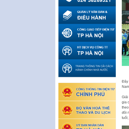
Đây 
Nam 
Giải
gia 
theo
đôi 
tuổi