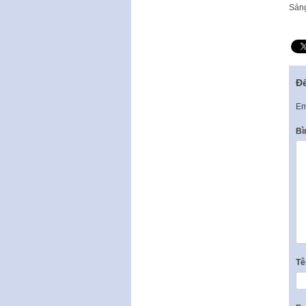
​Sán
Để
Em
Bì
T