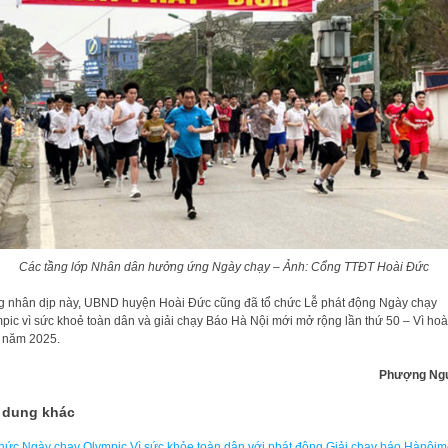
Các tầng lớp Nhân dân hưởng ứng Ngày chạy – Ảnh: Cổng TTĐT Hoài Đức
 nhân dịp này, UBND huyện Hoài Đức cũng đã tổ chức Lễ phát động Ngày chạy
pic vì sức khoẻ toàn dân và giải chạy Báo Hà Nội mới mở rộng lần thứ 50 – Vì hoà
 năm 2025.
Phượng Ng
 dung khác
hức Ngày chạy Olympic Vì sức khỏe toàn dân với phát động Giải chạy báo Hànộimớ