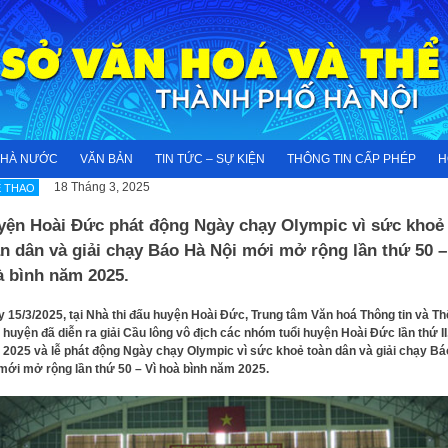
NHÀ NƯỚC
VĂN BẢN
TIN TỨC – SỰ KIỆN
THÔNG TIN CẤP PHÉP
H
18 Tháng 3, 2025
 THAO
yện Hoài Đức phát động Ngày chạy Olympic vì sức khoẻ
n dân và giải chạy Báo Hà Nội mới mở rộng lần thứ 50 –
à bình năm 2025.
 15/3/2025, tại Nhà thi đấu huyện Hoài Đức, Trung tâm Văn hoá Thông tin và Th
 huyện đã diễn ra giải Cầu lông vô địch các nhóm tuổi huyện Hoài Đức lần thứ II
2025 và lễ phát động Ngày chạy Olympic vì sức khoẻ toàn dân và giải chạy Bá
mới mở rộng lần thứ 50 – Vì hoà bình năm 2025.