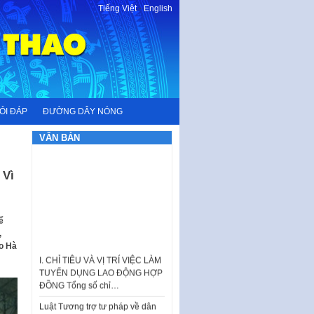
Tiếng Việt
-
English
ỎI ĐÁP
ĐƯỜNG DÂY NÓNG
VĂN BẢN
 Vì
ể
,
I. CHỈ TIÊU VÀ VỊ TRÍ VIỆC LÀM
o Hà
TUYỂN DỤNG LAO ĐỘNG HỢP
ĐỒNG Tổng số chỉ…
Luật Tương trợ tư pháp về dân
sự và Kế hoạch số 187KH-
UBND ngày 0752026 của