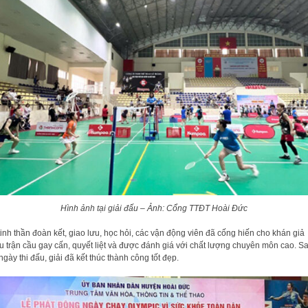
Hình ảnh tại giải đấu – Ảnh: Cổng TTĐT Hoài Đức
tinh thần đoàn kết, giao lưu, học hỏi, các vận động viên đã cống hiến cho khán giả
u trận cầu gay cấn, quyết liệt và được đánh giá với chất lượng chuyên môn cao. S
ngày thi đấu, giải đã kết thúc thành công tốt đẹp.