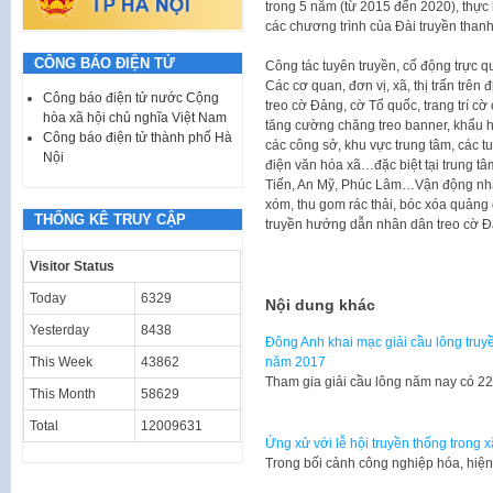
trong 5 năm (từ 2015 đến 2020), thực 
các chương trình của Đài truyền thanh 
CÔNG BÁO ĐIỆN TỬ
Công tác tuyên truyền, cổ động trực 
Các cơ quan, đơn vị, xã, thị trấn trên
Công báo điện tử nước Cộng
treo cờ Đảng, cờ Tổ quốc, trang trí cờ 
hòa xã hội chủ nghĩa Việt Nam
tăng cường chăng treo banner, khẩu h
Công báo điện tử thành phố Hà
các công sở, khu vực trung tâm, các 
Nội
điện văn hóa xã…đặc biệt tại trung tâ
Tiến, An Mỹ, Phúc Lâm…Vận động nhâ
xóm, thu gom rác thải, bóc xóa quảng
THỐNG KÊ TRUY CẬP
truyền hướng dẫn nhân dân treo cờ Đả
Visitor Status
Today
6329
Nội dung khác
Yesterday
8438
Đông Anh khai mạc giải cầu lông truy
This Week
43862
năm 2017
Tham gia giải cầu lông năm nay có 2
This Month
58629
Total
12009631
Ứng xử với lễ hội truyền thống trong x
Trong bối cảnh công nghiệp hóa, hiệ