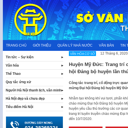
Skip
to
content
TRANG CHỦ
GIỚI THIỆU
QUẢN LÝ NHÀ NƯỚC
VĂN BẢN
TIN 
12 Tháng 6, 2020
VĂN HÓA CƠ SỞ
Tin tức – Sự kiện
Huyện Mỹ Đức: Trang trí 
Văn hóa
hội Đảng bộ huyện lần th
Thể Thao
Quy tắc ứng xử
Công tác trang trí, cổ động trực qu
mừng Đại hội Đảng bộ huyện Mỹ Đức,
Người Hà Nội thanh lịch, văn minh
Nhằm tạo không khí vui tươi, phấn khở
Hà Nội đẹp và chưa đẹp
chào mừng Đại hội Đảng bộ huyện Mỹ
Tiêu điểm Hà Nội
huyện yêu cầu thủ trưởng các cơ quan, 
trang trí tuyên truyền chào mừng Đại 
đến 10/7/2020.