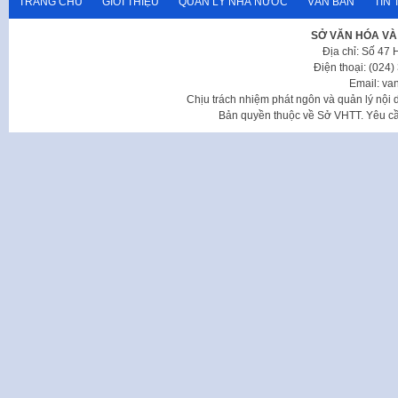
TRANG CHỦ
GIỚI THIỆU
QUẢN LÝ NHÀ NƯỚC
VĂN BẢN
TIN 
SỞ VĂN HÓA VÀ
Địa chỉ: Số 47
Điện thoại: (024
Email: va
Chịu trách nhiệm phát ngôn và quản lý nộ
Bản quyền thuộc về Sở VHTT. Yêu cầu 