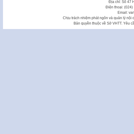
Địa chỉ: Số 47
Điện thoại: (024
Email: va
Chịu trách nhiệm phát ngôn và quản lý nộ
Bản quyền thuộc về Sở VHTT. Yêu cầu 