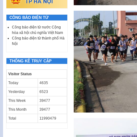
CÔNG BÁO ĐIỆN TỬ
Công báo điện tử nước Cộng
hòa xã hội chủ nghĩa Việt Nam
Công báo điện tử thành phố Hà
Nội
THỐNG KÊ TRUY CẬP
Visitor Status
Today
4635
Yesterday
6523
This Week
39477
This Month
39477
Total
11990479