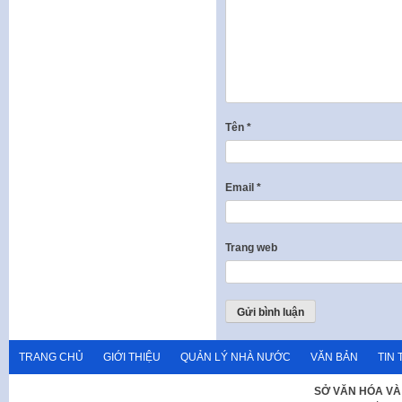
Tên
*
Email
*
Trang web
TRANG CHỦ
GIỚI THIỆU
QUẢN LÝ NHÀ NƯỚC
VĂN BẢN
TIN 
SỞ VĂN HÓA VÀ