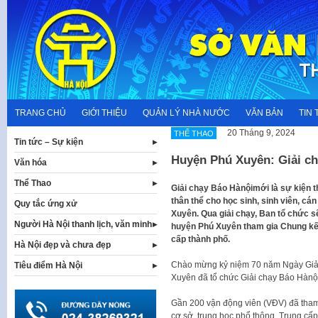
Skip
to
content
TRANG CHỦ
GIỚI THIỆU
QUẢN LÝ NHÀ NƯỚC
VĂN BẢN
TIN 
20 Tháng 9, 2024
THỂ THAO
Tin tức – Sự kiện
Huyện Phú Xuyên: Giải c
Văn hóa
Thể Thao
Giải chạy Báo Hànộimới là sự kiện t
thân thể cho học sinh, sinh viên, c
Quy tắc ứng xử
Xuyên. Qua giải chạy, Ban tổ chức s
Người Hà Nội thanh lịch, văn minh
huyện Phú Xuyên tham gia Chung kết
cấp thành phố.
Hà Nội đẹp và chưa đẹp
Chào mừng kỷ niệm 70 năm Ngày Giải
Tiêu điểm Hà Nội
Xuyên đã tổ chức Giải chạy Báo Hànộ
Gần 200 vận động viên (VĐV) đã tham 
cơ sở, trung học phổ thông, Trung cấ