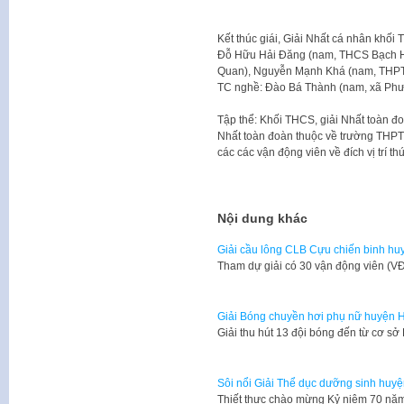
Kết thúc giái, Giải Nhất cá nhân kh
Đỗ Hữu Hải Đăng (nam, THCS Bạch H
Quan), Nguyễn Mạnh Khá (nam, THP
TC nghề: Đào Bá Thành (nam, xã Phư
Tập thể: Khối THCS, giải Nhất toàn đ
Nhất toàn đoàn thuộc về trường THP
các các vận động viên về đích vị trí t
Nội dung khác
Giải cầu lông CLB Cựu chiến binh h
Tham dự giải có 30 vận động viên (V
Giải Bóng chuyền hơi phụ nữ huyện 
Giải thu hút 13 đội bóng đến từ cơ sở 
Sôi nổi Giải Thể dục dưỡng sinh huy
Thiết thực chào mừng Kỷ niệm 70 nă