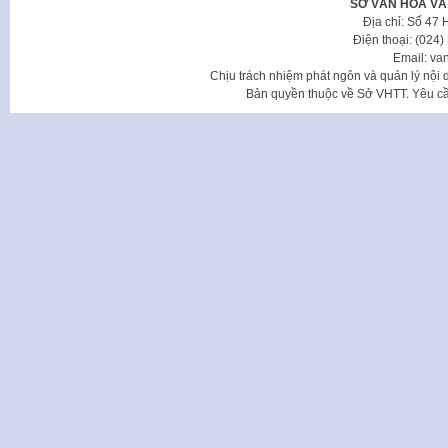
SỞ VĂN HÓA VÀ
Địa chỉ: Số 47
Điện thoại: (024
Email: va
Chịu trách nhiệm phát ngôn và quản lý nộ
Bản quyền thuộc về Sở VHTT. Yêu cầu 