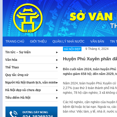
Skip
to
content
TRANG CHỦ
GIỚI THIỆU
QUẢN LÝ NHÀ NƯỚC
VĂN BẢN
TIN 
9 Tháng 4, 2024
HÀ NỘI ĐẸP
Tin tức – Sự kiện
Huyện Phú Xuyên phấn đấ
Văn hóa
Thể Thao
Đến cuối năm 2024, toàn huyện Phú 
nghèo giảm 658 hộ; đến năm 2029, t
Quy tắc ứng xử
Người Hà Nội thanh lịch, văn minh
Năm 2024, toàn huyện Phú Xuyên có 97
2,27% (cao thứ 3 toàn thành phố Hà N
Hà Nội đẹp và chưa đẹp
nghèo, 78 hộ cận nghèo; 3 xã không 
Tiêu điểm Hà Nội
Các hộ nghèo, cận nghèo của huyện 
bệnh tật hoặc bị tai nạn. Ngoài ra, cá
bản như: Việc làm, y tế, nhà ở, nước s