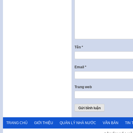
Tên
*
Email
*
Trang web
TRANG CHỦ
GIỚI THIỆU
QUẢN LÝ NHÀ NƯỚC
VĂN BẢN
TIN 