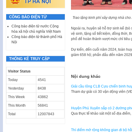
CÔNG BÁO ĐIỆN TỬ
Trao tặng kinh phí xây dựng nhà cho
Công báo điện tử nước Cộng
Ngoài ra, huyện sẽ hỗ trợ sinh kế (bò 
hòa xã hội chủ nghĩa Việt Nam
vệ sinh, tặng sổ tiết kiệm, đồng thời
Công báo điện tử thành phố Hà
phố để hoàn thành vượt mức chỉ tiê
Nội
Dự kiến, đến cuối năm 2024, toàn hu
giảm 658 hộ; phấn đấu đến năm 2029
THỐNG KÊ TRUY CẬP
Visitor Status
Nội dung khác
Today
4541
Giải cầu lông CLB Cựu chiến binh h
Yesterday
8438
Tham dự giải có 30 vận động viên (V
This Week
43862
This Month
56841
Huyện Phú Xuyên sắp có 2 đường ph
Qua thực tế khảo sát một số địa điểm
Total
12007843
Thí điểm mở rộng không gian đi bộ 