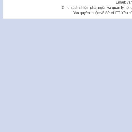
Email: va
Chịu trách nhiệm phát ngôn và quản lý nộ
Bản quyền thuộc về Sở VHTT. Yêu cầu 