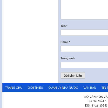
Tên
*
Email
*
Trang web
TRANG CHỦ
GIỚI THIỆU
QUẢN LÝ NHÀ NƯỚC
VĂN BẢN
TIN 
SỞ VĂN HÓA VÀ
Địa chỉ: Số 47
Điện thoại: (024