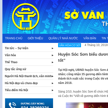
Skip
to
content
TRANG CHỦ
GIỚI THIỆU
QUẢN LÝ NHÀ NƯỚC
VĂN BẢN
TIN 
4 Tháng 10, 2018
VĂN HÓA CƠ SỞ
Tin tức – Sự kiện
Huyện Sóc Sơn biểu dương
Văn hóa
tốt”
Thể Thao
Quy tắc ứng xử
Tại Hội nghị, UBND huyện Sóc Sơn đã
nhân; công nhận 35 gương điển hình 
Người Hà Nội thanh lịch, văn minh
thành tích xuất sắc trong Cuộc thi viế
năm 2018.
Hà Nội đẹp và chưa đẹp
Tiêu điểm Hà Nội
Sáng 2/10, huyện Sóc Sơn tổ chức Hội n
và Cuộc thi “Viết về gương điển hình ti