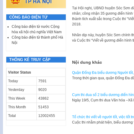
Tại Hội nghị, UBND huyện Sóc Sơn đã 
nhân; công nhận 35 gương điển hình t
CÔNG BÁO ĐIỆN TỬ
thành tích xuất sắc trong Cuộc thi “Viế
2018.
Công báo điện tử nước Cộng
hòa xã hội chủ nghĩa Việt Nam
Nhân dịp này, huyện Sóc Sơn chính thứ
Công báo điện tử thành phố Hà
và Cuộc thi “Viết về gương điển hình ti
Nội
THỐNG KÊ TRUY CẬP
Nội dung khác
Visitor Status
Quận Đống Đa biểu dương Người tốt, 
Trong thời gian qua, quận Đống Đa đã
Today
7591
Yesterday
9020
Cụm thi đua số 2 biểu dương điển hình t
This Week
43862
Ngày 19/5, Cụm thi đua Văn hóa –Xã
This Month
51453
Total
12002455
Tổ chức thi viết về người tốt, việc tốt
Cuộc thi nhằm phát hiện, biểu dương 