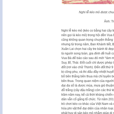
Nghi lễ kéo mỏ được chuẩ
Ảnh: Tr
Nghi lễ kéo mỏ (kéo co bằng hai cây t
nên gọi là kéo mỏ) trong hội đền Vua
cũng không quan trọng chuyện thắng t
nhưng từ trong năm, Ban Khánh tiết, 
Xuân Lai chọn hai cây tre bánh tẻ đẹp
là người song toàn, gia đình đề huề 
Vua Bà để báo cáo sau đó mới “làm mỏ
Suy, Bĩ, Thái. Đốt cuối chỉ được phép
đốt (rơi vào chữ Thịnh). Đến đốt thứ 
bị công phu, và thi đấu đầy nhiệt huyế
bố bên thắng bên thua mà chỉ tuyên b
bên thua. Trong quan niệm của người
đại đa số là được mùa, mưa gió thuậ
đỗ trắng (cây đậu trắng) còn các thứ 
trăm năm nay, kể cả thời kháng chiến
dân vẫn cố gắng tổ chức. Từ năm 2015
trò chơi kéo co khác của Việt Nam v
hóa phi vật thể đại diện của nhân loạ
phát huy di sản kéo mỏ nhằm giúp di 