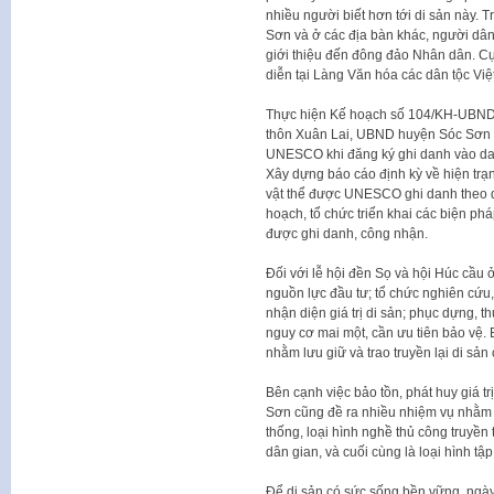
nhiều người biết hơn tới di sản này. 
Sơn và ở các địa bàn khác, người dâ
giới thiệu đến đông đảo Nhân dân. Cụ t
diễn tại Làng Văn hóa các dân tộc V
Thực hiện Kế hoạch số 104/KH-UBND, đ
thôn Xuân Lai, UBND huyện Sóc Sơn sẽ
UNESCO khi đăng ký ghi danh vào danh
Xây dựng báo cáo định kỳ về hiện trạn
vật thể được UNESCO ghi danh theo q
hoạch, tổ chức triển khai các biện pháp
được ghi danh, công nhận.
Đối với lễ hội đền Sọ và hội Húc cầu
nguồn lực đầu tư; tổ chức nghiên cứu, 
nhận diện giá trị di sản; phục dựng, t
nguy cơ mai một, cần ưu tiên bảo vệ. B
nhằm lưu giữ và trao truyền lại di sản
Bên cạnh việc bảo tồn, phát huy giá t
Sơn cũng đề ra nhiều nhiệm vụ nhằm bả
thống, loại hình nghề thủ công truyền t
dân gian, và cuối cùng là loại hình t
Để di sản có sức sống bền vững, ngày c