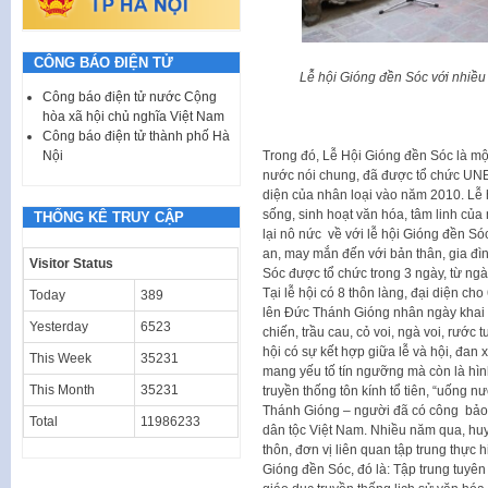
CÔNG BÁO ĐIỆN TỬ
Lễ hội Gióng đền Sóc với nhiều 
Công báo điện tử nước Cộng
hòa xã hội chủ nghĩa Việt Nam
Công báo điện tử thành phố Hà
Nội
Trong đó, Lễ Hội Gióng đền Sóc là một
nước nói chung, đã được tổ chức UNE
diện của nhân loại vào năm 2010. Lễ h
sống, sinh hoạt văn hóa, tâm linh củ
THỐNG KÊ TRUY CẬP
lại nô nức về với lễ hội Gióng đền Só
an, may mắn đến với bản thân, gia đìn
Visitor Status
Sóc được tổ chức trong 3 ngày, từ n
Tại lễ hội có 8 thôn làng, đại diện c
Today
389
lên Đức Thánh Gióng nhân ngày khai hộ
Yesterday
6523
chiến, trầu cau, cỏ voi, ngà voi, rước
hội có sự kết hợp giữa lễ và hội, đan
This Week
35231
mang yếu tố tín ngưỡng mà còn là hìn
This Month
35231
truyền thống tôn kính tổ tiên, “uống
Thánh Gióng – người đã có công bảo v
Total
11986233
dân tộc Việt Nam. Nhiều năm qua, hu
thôn, đơn vị liên quan tập trung thực h
Gióng đền Sóc, đó là: Tập trung tuyên 