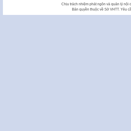
Chịu trách nhiệm phát ngôn và quản lý nộ
Bản quyền thuộc về Sở VHTT. Yêu cầu 