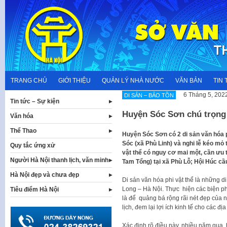
Skip
to
content
TRANG CHỦ
GIỚI THIỆU
QUẢN LÝ NHÀ NƯỚC
VĂN BẢN
TIN 
6 Tháng 5, 202
DI SẢN – BẢO TỒN
Tin tức – Sự kiện
Huyện Sóc Sơn chú trọng b
Văn hóa
Thể Thao
Huyện Sóc Sơn có 2 di sản văn hóa p
Sóc (xã Phù Linh) và nghi lễ kéo mỏ t
Quy tắc ứng xử
vật thể có nguy cơ mai một, cần ưu t
Người Hà Nội thanh lịch, văn minh
Tam Tổng) tại xã Phù Lỗ; Hội Húc c
Hà Nội đẹp và chưa đẹp
Di sản văn hóa phi vật thể là những d
Long – Hà Nội. Thực hiện các biện phá
Tiêu điểm Hà Nội
là để quảng bá rộng rãi nét đẹp của n
lịch, đem lại lợi ích kinh tế cho các đ
Xác định rõ điều này, nhiều năm qua, 