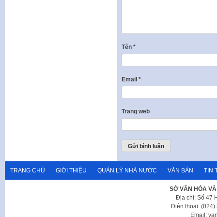
Tên
*
Email
*
Trang web
TRANG CHỦ
GIỚI THIỆU
QUẢN LÝ NHÀ NƯỚC
VĂN BẢN
TIN 
SỞ VĂN HÓA VÀ
Địa chỉ: Số 47
Điện thoại: (024
Email: va