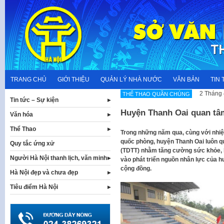
Skip
to
content
TRANG CHỦ
GIỚI THIỆU
QUẢN LÝ NHÀ NƯỚC
VĂN BẢN
TIN 
2 Tháng 
THỂ THAO QUẦN CHÚNG
Tin tức – Sự kiện
Huyện Thanh Oai quan tâm
Văn hóa
Thể Thao
Trong những năm qua, cùng với nhiệm
quốc phòng, huyện Thanh Oai luôn qu
Quy tắc ứng xử
(TDTT) nhằm tăng cường sức khỏe, h
Người Hà Nội thanh lịch, văn minh
vào phát triển nguồn nhân lực của 
cộng đồng.
Hà Nội đẹp và chưa đẹp
Tiêu điểm Hà Nội