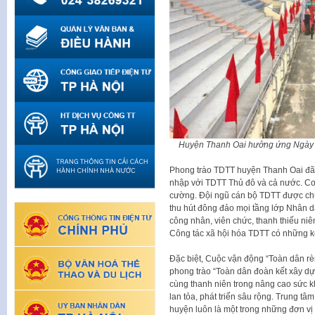
Huyện Thanh Oai hưởng ứng Ngày c
Phong trào TDTT huyện Thanh Oai đã 
nhập với TDTT Thủ đô và cả nước. Cơ
cường. Đội ngũ cán bộ TDTT được chú
thu hút đông đảo mọi tầng lớp Nhân d
công nhân, viên chức, thanh thiếu ni
Công tác xã hội hóa TDTT có những k
Đặc biệt, Cuộc vận động “Toàn dân rè
phong trào “Toàn dân đoàn kết xây d
cùng thanh niên trong nâng cao sức khỏ
lan tỏa, phát triển sâu rộng. Trung t
huyện luôn là một trong những đơn vị