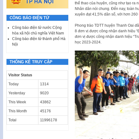
thể thao của huyện, cũng như tạo ra nh
Nhân dân nói chung. Đến nay, toàn h
xuyên đạt 41,5% dân số, với hơn 260 
CÔNG BÁO ĐIỆN TỬ
Phong trào TDTT huyện Thanh Oai đã 
Công báo điện tử nước Cộng
8 đơn vị được công nhận danh hiệu “Đ
hòa xã hội chủ nghĩa Việt Nam
đơn vị được công nhận danh hiệu “Tr
Công báo điện tử thành phố Hà
học 2023-2024.
Nội
THỐNG KÊ TRUY CẬP
Visitor Status
Today
1314
Yesterday
9020
This Week
43862
This Month
45176
Total
11996178