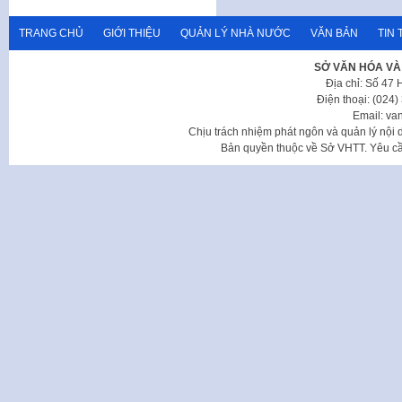
TRANG CHỦ
GIỚI THIỆU
QUẢN LÝ NHÀ NƯỚC
VĂN BẢN
TIN 
SỞ VĂN HÓA VÀ
Địa chỉ: Số 47
Điện thoại: (024
Email: va
Chịu trách nhiệm phát ngôn và quản lý nộ
Bản quyền thuộc về Sở VHTT. Yêu cầu 