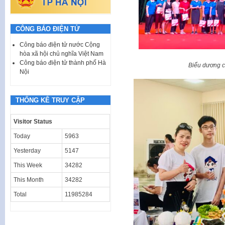
CÔNG BÁO ĐIỆN TỬ
Công báo điện tử nước Cộng
hòa xã hội chủ nghĩa Việt Nam
Công báo điện tử thành phố Hà
Biểu dương cá
Nội
THỐNG KÊ TRUY CẬP
Visitor Status
Today
5963
Yesterday
5147
This Week
34282
This Month
34282
Total
11985284