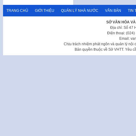
TRANG CHỦ
GIỚI THIỆU
QUẢN LÝ NHÀ NƯỚC
VĂN BẢN
TIN 
SỞ VĂN HÓA VÀ
Địa chỉ: Số 47
Điện thoại: (024
Email: va
Chịu trách nhiệm phát ngôn và quản lý nộ
Bản quyền thuộc về Sở VHTT. Yêu cầu 