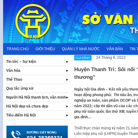
Skip
to
content
TRANG CHỦ
GIỚI THIỆU
QUẢN LÝ NHÀ NƯỚC
VĂN BẢN
TIN 
24 Tháng 6, 2022
GIA ĐÌNH
Tin tức – Sự kiện
Huyện Thanh Trì: Sôi nổi 
Văn hóa
thương”
Thể Thao
Quy tắc ứng xử
Ngày hội Gia đình – Kết nối yêu thươ
hoạt động phong phú: Thi nấu ăn, tr
Người Hà Nội thanh lịch, văn minh
nghiệp an toàn, sản phẩm OCOP và 
năm 2022; clip thi dân vũ của các c
Hà Nội đẹp và chưa đẹp
phụ nữ toàn quốc lần thứ XIII; tuyê
Tiêu điểm Hà Nội
gia đình…
Thiết thực chào mừng kỷ niệm 21 năm 
Liên hiệp phụ nữ (LHPN) huyện Thanh 