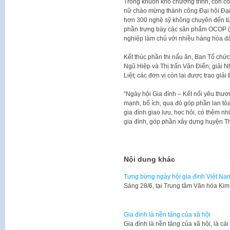
Trong khuôn khổ chương trình, còn có 
nữ chào mừng thành công Đại hội Đại b
hơn 300 nghệ sỹ không chuyên đến từ H
phần trưng bày các sản phẩm OCOP (
nghiệp làm chủ với nhiều hàng hóa đ
Kết thúc phần thi nấu ăn, Ban Tổ chức
Ngũ Hiệp và Thị trấn Văn Điển; giải 
Liệt; các đơn vị còn lại được trao giải 
“Ngày hội Gia đình – Kết nối yêu thư
mạnh, bổ ích, qua đó góp phần lan tỏa 
gia đình giao lưu, học hỏi, có thêm n
gia đình, góp phần xây dựng huyện Th
Nội dung khác
Tưng bừng ngày hội gia đình Việt Na
Sáng 28/6, tại Trung tâm Văn hóa Ki
Gia đình là nền tảng của xã hội
Gia đình là nền tảng của xã hội, là cá