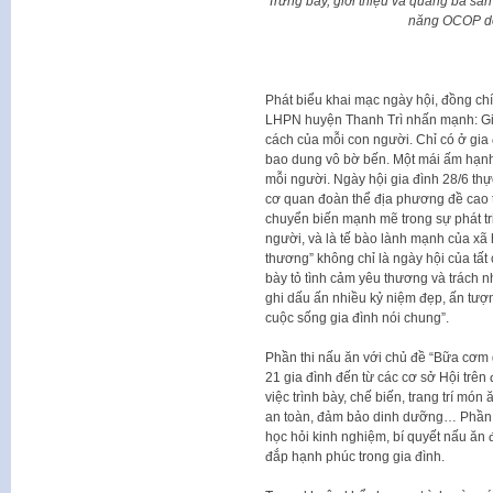
Trưng bày, giới thiệu và quảng bá s
năng OCOP do
Phát biểu khai mạc ngày hội, đồng c
LHPN huyện Thanh Trì nhấn mạnh: Gia
cách của mỗi con người. Chỉ có ở gi
bao dung vô bờ bến. Một mái ấm hạnh
mỗi người. Ngày hội gia đình 28/6 thực
cơ quan đoàn thể địa phương đề cao t
chuyển biến mạnh mẽ trong sự phát tri
người, và là tế bào lành mạnh của xã 
thương” không chỉ là ngày hội của tất 
bày tỏ tình cảm yêu thương và trách n
ghi dấu ấn nhiều kỷ niệm đẹp, ấn tượn
cuộc sống gia đình nói chung”.
Phần thi nấu ăn với chủ đề “Bữa cơm 
21 gia đình đến từ các cơ sở Hội trên 
việc trình bày, chế biến, trang trí m
an toàn, đảm bảo dinh dưỡng… Phần th
học hỏi kinh nghiệm, bí quyết nấu ăn 
đắp hạnh phúc trong gia đình.