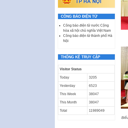
CÔNG BÁO ĐIỆN TỬ
Công báo điện tử nước Cộng
hòa xã hội chủ nghĩa Việt Nam
Công báo điện tử thành phố Hà
Nội
THỐNG KÊ TRUY CẬP
Visitor Status
Today
3205
Yesterday
6523
This Week
38047
This Month
38047
Total
11989049
Biể