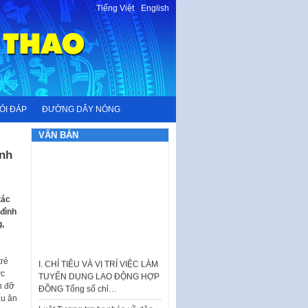
Tiếng Việt
-
English
ỎI ĐÁP
ĐƯỜNG DÂY NÓNG
VĂN BẢN
ình
tác
 đình
g,
I. CHỈ TIÊU VÀ VỊ TRÍ VIỆC LÀM
TUYỂN DỤNG LAO ĐỘNG HỢP
trẻ
ĐỒNG Tổng số chỉ…
ực
n đỡ
Luật Tương trợ tư pháp về dân
ấu ăn
sự và Kế hoạch số 187KH-