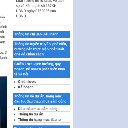
UBND ngày 0752026 của
UBND…
 xây
Ban hành Danh mục vị trí khai
,
thác quảng cáo trên địa bàn
 đình
thành phố Hà Nội
hất
Thông tin chỉ đạo điều hành
Kế hoạch Tổ chức Cuộc thi
 hậu
chính luận về bảo vệ nền tảng tư
anh
Thông tin tuyên truyền, phổ biến,
tưởng của Đảng…
hướng dẫn thực hiện pháp luật,
có, 3
chế độ chính sách
Công bố công khai dự toán kinh
“Hạnh
phí xây dựng pháp luật, hoàn
Chiến lược, định hướng, quy
thiện thể chế, chính…
hoạch, kế hoạch phát triển kinh
tế xã hội
Quy định về nghiên cứu, ứng
dụng khoa học, công nghệ, đổi
Chiến lược
mới sáng tạo và chuyển…
Kế hoạch
Quy định chi tiết và hướng dẫn
Thông tin về dự án, hạng mục
thi hành một số điều của Luật Lý
đầu tư, đấu thầu, mua sắm công
lịch tư…
Đấu thầu mua sắm công
Sửa đổi, bổ sung một số nội
Thông tin dự án
dung tại Nghị quyết số 30/NQ-
Thông tin hạng mục đầu tư
CP ngày 24 tháng 02…