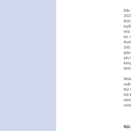
Đặc 
2021
thức
tuyế
nhà 
trợ,
thườ
200.
giáo
yêu 
tron
bình
Nhân
xuất
thứ 
hội 
minh
vươn
Nội