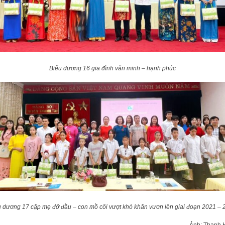
Biểu dương 16 gia đình văn minh – hạnh phúc
u dương 17 cặp mẹ đỡ đầu – con mồ côi vượt khó khăn vươn lên giai đoạn 2021 – 
Ảnh: Thanh 