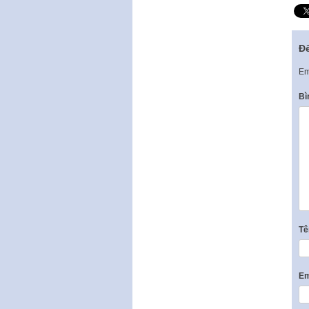
Để
Em
Bì
T
Em