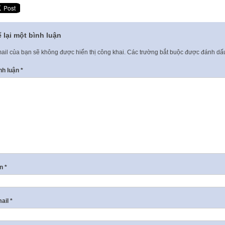
 lại một bình luận
ail của bạn sẽ không được hiển thị công khai.
Các trường bắt buộc được đánh d
nh luận
*
ên
*
ail
*