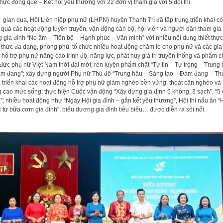
hực đồng q​uê – Kết nối yêu thương với 22 đơn vị tham gia với 5 đội thi.
 gian qua, Hội Liên hiệp phụ nữ (LHPN) huyện Thanh Trì đã tập trung triển khai có
 quả các hoạt động tuyên truyền, vận động cán bộ, hội viên và người dân tham gia
 gia đình “No ấm – Tiến bộ – Hạnh phúc – Văn minh” với nhiều nội dung thiết thực
 thức đa dạng, phong phú; tổ chức nhiều hoạt động chăm lo cho phụ nữ và các gia
 hỗ trợ phụ nữ nâng cao trình độ, năng lực, phát huy giá trị truyền thống và phẩm c
đức phụ nữ Việt Nam thời đại mới; rèn luyện phẩm chất “Tự tin – Tự trọng – Trung
m đang”; xây dựng người Phụ nữ Thủ đô “Trung hậu – Sáng tạo – Đảm đang – Th
”; triển khai các hoạt động hỗ trợ phụ nữ giảm nghèo bền vững, thoát cận nghèo và
 cao mức sống; thực hiện Cuộc vận động “Xây dựng gia đình 5 không, 3 sạch”, “5 
”; nhiều hoạt động như “Ngày Hội gia đình – gắn kết yêu thương”, Hội thi nấu ăn 
 từ bữa cơm gia đình”, biểu dương gia đình tiêu biểu… được diễn ra sôi nổi.