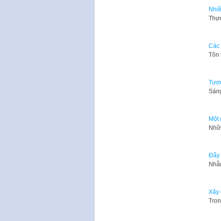
Nhiề
Thực
Các 
Tôn 
Tượn
Sáng
Một 
Nhữn
Đẩy 
​Nhằ
Xây 
Tron