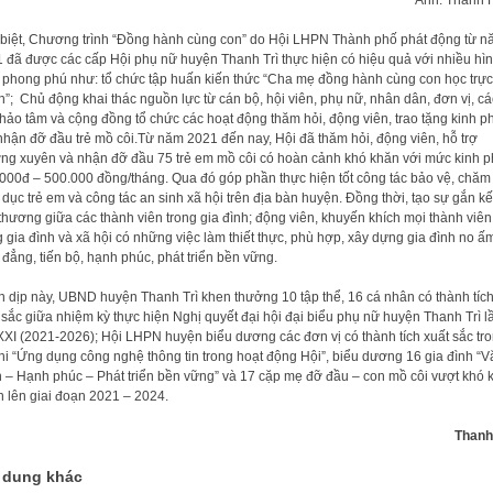
biệt, Chương trình “Đồng hành cùng con” do Hội LHPN Thành phố phát động từ n
 đã được các cấp Hội phụ nữ huyện Thanh Trì thực hiện có hiệu quả với nhiều hì
 phong phú như: tổ chức tập huấn kiến thức “Cha mẹ đồng hành cùng con học trực
n”; Chủ động khai thác nguồn lực từ cán bộ, hội viên, phụ nữ, nhân dân, đơn vị, cá
hảo tâm và cộng đồng tổ chức các hoạt động thăm hỏi, động viên, trao tặng kinh ph
 nhận đỡ đầu trẻ mồ côi.Từ năm 2021 đến nay, Hội đã thăm hỏi, động viên, hỗ trợ
ng xuyên và nhận đỡ đầu 75 trẻ em mồ côi có hoàn cảnh khó khăn với mức kinh ph
000đ – 500.000 đồng/tháng. Qua đó góp phần thực hiện tốt công tác bảo vệ, chăm 
 dục trẻ em và công tác an sinh xã hội trên địa bàn huyện. Đồng thời, tạo sự gắn kế
thương giữa các thành viên trong gia đình; động viên, khuyến khích mọi thành viên
g gia đình và xã hội có những việc làm thiết thực, phù hợp, xây dựng gia đình no ấ
 đẳng, tiến bộ, hạnh phúc, phát triển bền vững.
 dịp này, UBND huyện Thanh Trì khen thưởng 10 tập thể, 16 cá nhân có thành tíc
 sắc giữa nhiệm kỳ thực hiện Nghị quyết đại hội đại biểu phụ nữ huyện Thanh Trì l
XXI (2021-2026); Hội LHPN huyện biểu dương các đơn vị có thành tích xuất sắc tr
thi “Ứng dụng công nghệ thông tin trong hoạt động Hội”, biểu dương 16 gia đình “V
 – Hạnh phúc – Phát triển bền vững” và 17 cặp mẹ đỡ đầu – con mồ côi vượt khó 
 lên giai đoạn 2021 – 2024.
Thanh
 dung khác