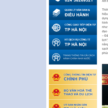
Ẩm t
Thời
hiệu
dựng
hình
như:
đạo 
– Đả
lịch
nâng
sạch
phúc