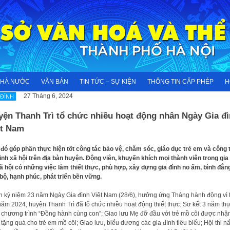
NHÀ NƯỚC
VĂN BẢN
TIN TỨC – SỰ KIỆN
THÔNG TIN CẤP PHÉP
H
27 Tháng 6, 2024
 ĐÌNH
yện Thanh Trì tổ chức nhiều hoạt động nhân Ngày Gia đ
ệt Nam
đó góp phần thực hiện tốt công tác bảo vệ, chăm sóc, giáo dục trẻ em và công 
inh xã hội trên địa bàn huyện. Động viên, khuyến khích mọi thành viên trong gia
ã hội có những việc làm thiết thực, phù hợp, xây dựng gia đình no ấm, bình đẳn
 bộ, hạnh phúc, phát triển bền vững.
 kỷ niệm 23 năm Ngày Gia đình Việt Nam (28/6), hưởng ứng Tháng hành động vì 
ăm 2024, huyện Thanh Trì đã tổ chức nhiều hoạt động thiết thực: Sơ kết 3 năm th
 chương trình “Đồng hành cùng con”; Giao lưu Mẹ đỡ đầu với trẻ mồ côi được nhậ
 tặng quà cho trẻ em mồ côi; Giao lưu, biểu dương các gia đình tiêu biểu; Hội thi n