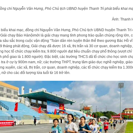
ồng chí Nguyễn Văn Hưng, Phó Chủ tịch UBND huyện Thanh Trì phát biểu khai m
Ảnh: Thanh 
 biểu khai mạc, đồng chí Nguyễn Văn Hưng, Phó Chủ tịch UBND huyện Thanh Trì
: Giải chạy Báo Hànộimới là giải chạy mang tính phong trào quần chúng rộng lớn, c
a sâu sắc trong cuộc vận động “Toàn dân rèn luyện thân thể theo gương Bác Hồ vĩ 
9 tháng phát động, Giải chạy đã được 16 xã, thị trấn và 30 cơ quan, doanh nghiệp,
ng học tổ chức chạy kiểm tra; 9.800 người đạt tiêu chuẩn chạy phổ thông (vượt chỉ 
h phố giao là 1.800 người). Đặc biệt, các trường THCS đã tổ chức cho học sinh ch
 tra ở cự ly 900m nam, nữ; các trường THPT, trung tâm giáo dục nghề nghiệp, giáo
ng xuyên, các xã, thị trấn, cơ quan, doanh nghiệp, các tổ chức chạy kiểm tra 1.30
 nữ cho các đối tượng lứa tuổi từ 16 trở lên.