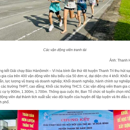
Các vận động viên tranh tài
Ảnh: Thanh 
g kết Giải chạy Báo Hànộimới – Vì hòa bình lần thứ 48 huyện Thanh Trì thu hút s
 gia của trên 400 vận động viên tiêu biểu của 50 đơn vị, đại diện cho 4 khối: Khối 
trấn, lực lượng vũ trang và doanh nghiệp; Khối doanh nghiệp, hành chính sự nghiệp
 các trường THPT, cao đẳng; Khối các trường THCS. Các vận động viên tham gia 
c cự ly 900m, 1.300m, 1.700m. Thông qua cuộc thi, Ban Tổ chức sẽ tuyển chọn nh
động viên đạt thành tích xuất sắc vào đội tuyển của huyện để tập luyện và thi đấu 
h phố.