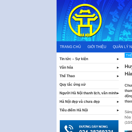
Skip
to
content
TRANG CHỦ
GIỚI THIỆU
QUẢN LÝ 
TH
Tin tức – Sự kiện
Hu
Văn hóa
Hàn
Thể Thao
Quy tắc ứng xử
Chun
tham
Người Hà Nội thanh lịch, văn minh
động
thao
Hà Nội đẹp và chưa đẹp
Tiêu điểm Hà Nội
Sáng
hòa 
(10/