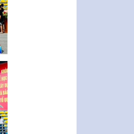
Nghị quyết ban hành quy chế
tiếp công dân của Thường trực
HĐND, đại biểu HĐND thành…
Nghị quyết về một số chính sách
ưu đãi, hỗ trợ phát triển hạ tầng,
tổ chức…
Nghị quyết quy định một số nội
dung và định mức chi quản lý
hoạt động khoa…
Quy định mức tiền phạt đối với
một số hành vi vi phạm hành
chính trong lĩnh…
Phê duyệt Chương trình phát
triển kinh tế số và xã hội số giai
đoạn 2026 -…