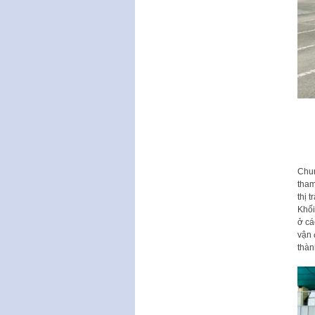
Chun
tham
thị 
Khối
ở cá
vận 
thàn