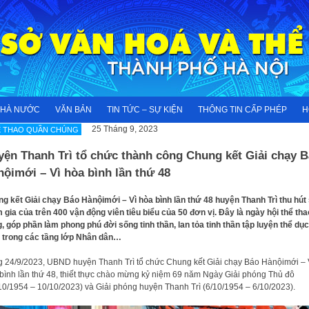
NHÀ NƯỚC
VĂN BẢN
TIN TỨC – SỰ KIỆN
THÔNG TIN CẤP PHÉP
H
25 Tháng 9, 2023
Ể THAO QUẦN CHÚNG
yện Thanh Trì tổ chức thành công Chung kết Giải chạy 
ộimới – Vì hòa bình lần thứ 48
g kết Giải chạy Báo Hànộimới – Vì hòa bình lần thứ 48 huyện Thanh Trì thu hút
 gia của trên 400 vận động viên tiêu biểu của 50 đơn vị. Đây là ngày hội thể tha
, góp phần làm phong phú đời sống tinh thần, lan tỏa tinh thần tập luyện thể dục
 trong các tầng lớp Nhân dân…
 24/9/2023, UBND huyện Thanh Trì tổ chức Chung kết Giải chạy Báo Hànộimới – 
bình lần thứ 48, thiết thực chào mừng kỷ niệm 69 năm Ngày Giải phóng Thủ đô
10/1954 – 10/10/2023) và Giải phóng huyện Thanh Trì (6/10/1954 – 6/10/2023).