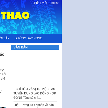
Tiếng Việt
-
English
ỎI ĐÁP
ĐƯỜNG DÂY NÓNG
VĂN BẢN
Báo
 sự
o sôi
I. CHỈ TIÊU VÀ VỊ TRÍ VIỆC LÀM
 thể
TUYỂN DỤNG LAO ĐỘNG HỢP
ĐỒNG Tổng số chỉ…
Vì
Luật Tương trợ tư pháp về dân
sự và Kế hoạch số 187KH-
UBND ngày 0752026 của
UBND…