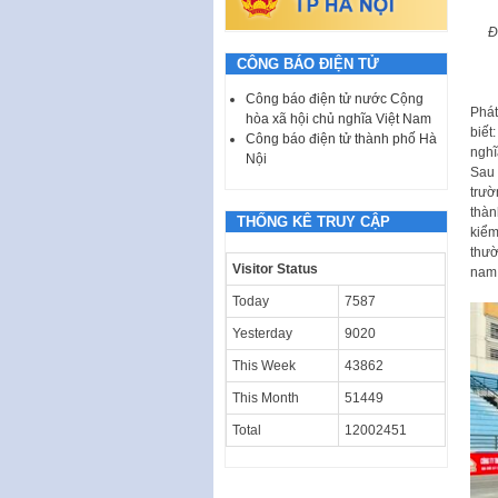
Đ
CÔNG BÁO ĐIỆN TỬ
Công báo điện tử nước Cộng
Phát
hòa xã hội chủ nghĩa Việt Nam
biết
Công báo điện tử thành phố Hà
nghĩ
Nội
Sau 
trườ
thàn
THỐNG KÊ TRUY CẬP
kiểm
thườ
Visitor Status
nam,
Today
7587
Yesterday
9020
This Week
43862
This Month
51449
Total
12002451