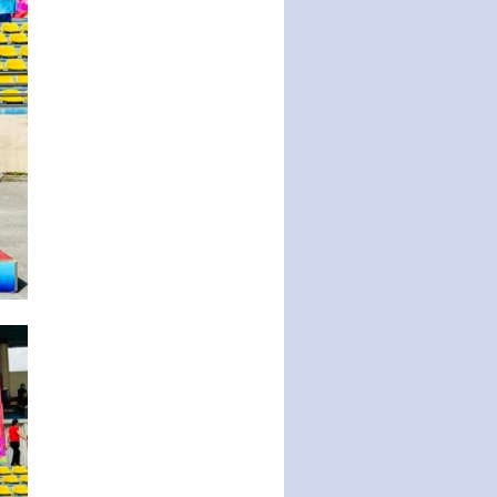
động của Chính phủ thực hiện
Nghị quyết số 02-NQ/TW ngày
17…
THÔNG BÁO Tuyển dụng lao
động hợp đồng theo Nghị định
số 111/2022/NĐ-CP ngày
30/12/2022 của Chính…
Sửa đổi, bổ sung một số điều
của Thông tư số 320/2016/TT-
BTC của Bộ trưởng Bộ Tài…
Quy định về quản lý website
thương mại điện tử
Nghị quyết quy định điều kiện,
thủ tục tặng, thu hồi danh hiệu
"Công dân danh dự…
Nghị quyết quy định một số
chính sách thúc đẩy nghiên cứu
khoa học, phát triển công…
Nghị quyết công bố Nghị quyết
quy phạm pháp luật của HĐND
Thành phố triển khai thi…