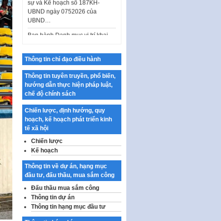
Ban hành Danh mục vị trí khai
thác quảng cáo trên địa bàn
thành phố Hà Nội
Kế hoạch Tổ chức Cuộc thi
chính luận về bảo vệ nền tảng tư
Thông tin chỉ đạo điều hành
tưởng của Đảng…
Thông tin tuyên truyền, phổ biến,
Công bố công khai dự toán kinh
hướng dẫn thực hiện pháp luật,
phí xây dựng pháp luật, hoàn
chế độ chính sách
thiện thể chế, chính…
Quy định về nghiên cứu, ứng
Chiến lược, định hướng, quy
dụng khoa học, công nghệ, đổi
hoạch, kế hoạch phát triển kinh
mới sáng tạo và chuyển…
tế xã hội
Chiến lược
Quy định chi tiết và hướng dẫn
Kế hoạch
thi hành một số điều của Luật Lý
lịch tư…
Thông tin về dự án, hạng mục
Sửa đổi, bổ sung một số nội
đầu tư, đấu thầu, mua sắm công
dung tại Nghị quyết số 30/NQ-
Đấu thầu mua sắm công
CP ngày 24 tháng 02…
Thông tin dự án
Thông tin hạng mục đầu tư
Ban hành Chương trình hành
động của Chính phủ thực hiện