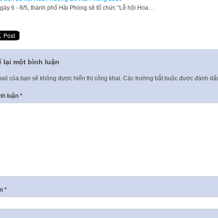
gày 6 - 8/5, thành phố Hải Phòng sẽ tổ chức “Lễ hội Hoa…
 lại một bình luận
ail của bạn sẽ không được hiển thị công khai.
Các trường bắt buộc được đánh d
nh luận
*
ên
*