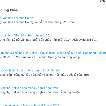
Bình
 dung khác
ội văn hóa ẩm thực Hà Nội
ội văn hóa ẩm thực Hà Nội sẽ diễn ra vào tháng 3/2017 tại…
ội văn hóa Nhật Bản chào năm mới 2014
ơng trình Lễ hội văn hóa Nhật Bản chào năm mới 2014 “AKE OME! 2014”…
ăn hóa & Thể thao Hà Nội yêu cầu khắc phục hạn chế tại Lễ hội Hoa hồng Bulgar
 03/3/3017, Sở Văn hóa và Thể thao Hà Nội đã có công văn gửi…
xử với lễ hội truyền thống trong xã hội hiện đại
g bối cảnh công nghiệp hóa, hiện đại hóa, hội nhập quốc tế của nước…
ừng thọ, nét văn hóa mang ý nghĩa nhân văn
ừng thọ, nét văn hóa mang ý nghĩa nhân văn. Lễ mừng thọ đã…
 đón Lễ hội Hoa Phượng Đỏ Hải Phòng 2016