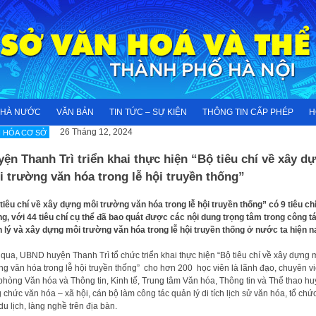
NHÀ NƯỚC
VĂN BẢN
TIN TỨC – SỰ KIỆN
THÔNG TIN CẤP PHÉP
H
26 Tháng 12, 2024
 HÓA CƠ SỞ
ện Thanh Trì triển khai thực hiện “Bộ tiêu chí về xây d
 trường văn hóa trong lễ hội truyền thống”
tiêu chí về xây dựng môi trường văn hóa trong lễ hội truyền thống” có 9 tiêu ch
g, với 44 tiêu chí cụ thể đã bao quát được các nội dung trọng tâm trong công t
 lý và xây dựng môi trường văn hóa trong lễ hội truyền thống ở nước ta hiện n
qua, UBND huyện Thanh Trì tổ chức triển khai thực hiện “Bộ tiêu chí về xây dựng 
ng văn hóa trong lễ hội truyền thống” cho hơn 200 học viên là lãnh đạo, chuyên v
phòng Văn hóa và Thông tin, Kinh tế, Trung tâm Văn hóa, Thông tin và Thể thao hu
 chức văn hóa – xã hội, cán bộ làm công tác quản lý di tích lịch sử văn hóa, tổ chức
 du lịch, làng nghề trên địa bàn.