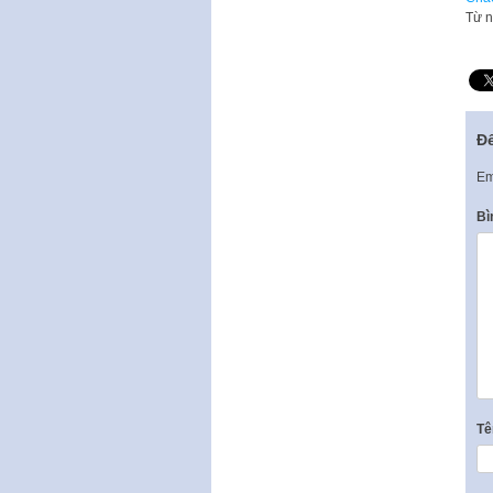
Từ n
Để
Em
Bì
T