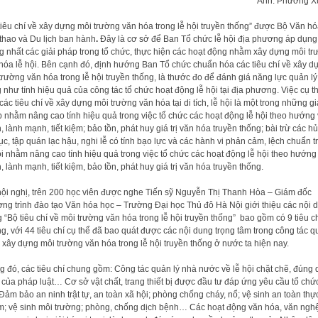
Ảnh: Phương X
tiêu chí về xây dựng môi trường văn hóa trong lễ hội truyền thống” được Bộ Văn hó
thao và Du lịch ban hành
.
Đây là cơ sở để Ban Tổ chức lễ hội địa phương áp dụng
g nhất các giải pháp trong tổ chức, thực hiện các hoạt động nhằm xây dựng môi t
hóa lễ hội. Bên cạnh đó, định hướng Ban Tổ chức chuẩn hóa các tiêu chí về xây d
trường văn hóa trong lễ hội truyền thống, là thước đo để đánh giá năng lực quản lý
 như tính hiệu quả của công tác tổ chức hoạt động lễ hội tại địa phương. Việc cụ t
các tiêu chí về xây dựng môi trường văn hóa tại di tích, lễ hội là một trong những gi
 nhằm nâng cao tính hiệu quả trong việc tổ chức các hoạt động lễ hội theo hướng
, lành mạnh, tiết kiệm; bảo tồn, phát huy giá trị văn hóa truyền thống; bài trừ các hủ
tục, tập quán lạc hậu, nghi lễ có tính bạo lực và các hành vi phản cảm, lệch chuẩn t
ội nhằm nâng cao tính hiệu quả trong việc tổ chức các hoạt động lễ hội theo hướng
, lành mạnh, tiết kiệm, bảo tồn, phát huy giá trị văn hóa truyền thống.
hội nghị, trên 200 học viên được nghe Tiến sỹ Nguyễn Thị Thanh Hòa – Giám đốc
ng trình đào tạo Văn hóa học – Trường Đại học Thủ đô Hà Nội giới thiệu các nội 
g “Bộ tiêu chí về môi trường văn hóa trong lễ hội truyền thống” bao gồm có 9 tiêu c
g, với 44 tiêu chí cụ thể đã bao quát được các nội dung trọng tâm trong công tác 
à xây dựng môi trường văn hóa trong lễ hội truyền thống ở nước ta hiện nay.
g đó, các tiêu chí chung gồm: Công tác quản lý nhà nước về lễ hội chặt chẽ, đúng 
 của pháp luật… Cơ sở vật chất, trang thiết bị được đầu tư đáp ứng yêu cầu tổ chức
 Đảm bảo an ninh trật tự, an toàn xã hội; phòng chống cháy, nổ; vệ sinh an toàn thự
; vệ sinh môi trường; phòng, chống dịch bệnh… Các hoạt động văn hóa, văn nghệ