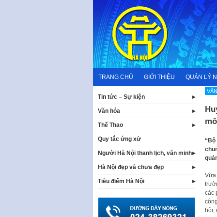
Skip
to
content
TRANG CHỦ
GIỚI THIỆU
QUẢN LÝ 
VĂN
Tin tức – Sự kiện
Huy
Văn hóa
môi
Thể Thao
Quy tắc ứng xử
“Bộ 
chun
Người Hà Nội thanh lịch, văn minh
quản
Hà Nội đẹp và chưa đẹp
Vừa 
Tiêu điểm Hà Nội
trườ
các 
công
hội,