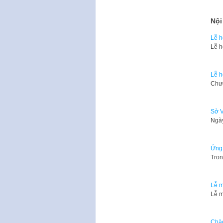
Nội
Lễ h
Lễ h
Lễ h
​Chư
Sở V
Ngày
Ứng 
Tron
Lễ m
Lễ m
Chào