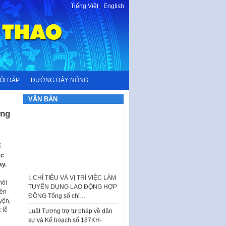
Tiếng Việt
-
English
ỎI ĐÁP
ĐƯỜNG DÂY NÓNG
VĂN BẢN
ựng
í
ác
ay.
I. CHỈ TIÊU VÀ VỊ TRÍ VIỆC LÀM
TUYỂN DỤNG LAO ĐỘNG HỢP
môi
ĐỒNG Tổng số chỉ…
iên
Luật Tương trợ tư pháp về dân
yện,
sự và Kế hoạch số 187KH-
 lễ
UBND ngày 0752026 của