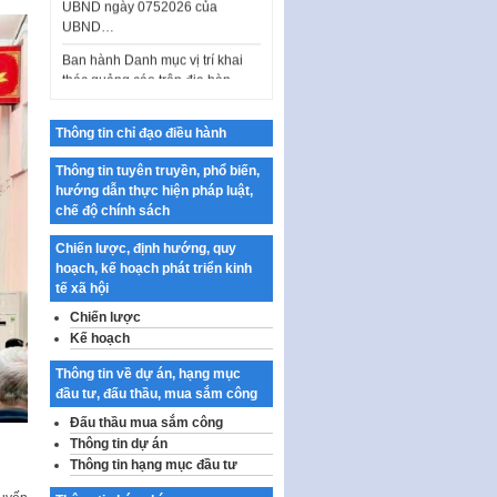
UBND…
Ban hành Danh mục vị trí khai
thác quảng cáo trên địa bàn
thành phố Hà Nội
Kế hoạch Tổ chức Cuộc thi
chính luận về bảo vệ nền tảng tư
Thông tin chỉ đạo điều hành
tưởng của Đảng…
Thông tin tuyên truyền, phổ biến,
Công bố công khai dự toán kinh
hướng dẫn thực hiện pháp luật,
phí xây dựng pháp luật, hoàn
chế độ chính sách
thiện thể chế, chính…
Chiến lược, định hướng, quy
Quy định về nghiên cứu, ứng
hoạch, kế hoạch phát triển kinh
dụng khoa học, công nghệ, đổi
tế xã hội
mới sáng tạo và chuyển…
Chiến lược
Quy định chi tiết và hướng dẫn
Kế hoạch
thi hành một số điều của Luật Lý
lịch tư…
Thông tin về dự án, hạng mục
đầu tư, đấu thầu, mua sắm công
Sửa đổi, bổ sung một số nội
dung tại Nghị quyết số 30/NQ-
Đấu thầu mua sắm công
CP ngày 24 tháng 02…
Thông tin dự án
Thông tin hạng mục đầu tư
Ban hành Chương trình hành
động của Chính phủ thực hiện