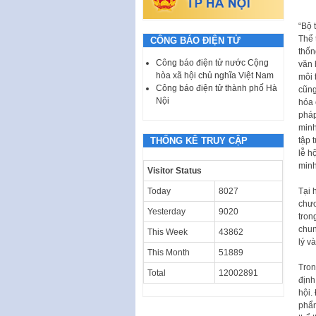
“Bộ 
Thể 
CÔNG BÁO ĐIỆN TỬ
thốn
Công báo điện tử nước Cộng
văn 
hòa xã hội chủ nghĩa Việt Nam
môi 
Công báo điện tử thành phố Hà
cũng
Nội
hóa 
pháp
minh
tập 
THỐNG KÊ TRUY CẬP
lễ h
minh
Visitor Status
Tại 
Today
8027
chươ
Yesterday
9020
tron
chun
This Week
43862
lý v
This Month
51889
Tron
Total
12002891
định
hội.
phẩm