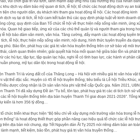
thao, vui chơi giải trí vui tươi, lành mạnh đáp ứng nhu cầu hưởng thụ của Nhân dân
các khu dịch vụ đảm bảo mỹ quan di tích, lễ hội; tổ chức các hoạt động dịch vụ an to
n tiện cho người dân, du khách khi tham gia hoạt động lễ hội. Các hoạt động kinh
h dịch vụ tại di tích, lễ hội cam kết tuân thủ các quy định pháp luật về kinh doanh d
ông cộng; quy định của Ban Tổ chức lễ hội về thực hiện nếp sống văn minh, ứng x
hóa. Quan hệ giao tiếp, ứng xử của các chủ thể quản lý và người tham gia trong ho
 lễ hội bảo đảm văn minh, văn hóa. Tăng cường, đẩy mạnh các hoạt động tuyên t
i tích, lễ hội, thực hiện nếp sống văn minh; nội dung, hình thức tuyên truyền đa dạn
g phú. Bảo tồn, phát huy các giá trị văn hóa truyền thống trên cơ sở bảo vệ môi tr
 thái, cảnh quan thiên nhiên; giải quyết hài hòa mối quan hệ giữa bảo tồn và phát tr
trừ các hủ tục, tập tục, tập quán lạc hậu, nghi lễ có tính bạo lực, các hành vi phản 
 thuần phong, mỹ tục dân tộc trong hoạt động lễ hội.
n Thanh Trì là vùng đất cổ của Thăng Long – Hà Nội với nhiều giá trị văn hóa vật 
hi vật thể đặc sắc. Huyện có 45 lễ hội truyền thống; tiêu biểu là Lễ hội Triều Khúc, 
Triều được công nhận là Di sản văn hóa phi vật thể cấp Quốc gia. Năm 2021, UB
n Thanh Trì đã xây dựng Đề án “Tu bổ, tôn tạo, phát huy giá trị các di tích lịch sử v
 các lễ hội truyền thống trên địa bàn huyện Thanh Trì giai đoạn 2021-2026”. Tổng 
dự kiến là hơn 356 tỷ đồng…
 tổ chức triển khai thực hiện “Bộ tiêu chí về xây dựng môi trường văn hóa trong lễ h
ền thống” là hoạt động thiết thực góp phần nâng cao hiệu quả tổ chức các lễ hội tr
g trên địa bàn nói chung, dịp Tết Nguyên đán Ất Tỵ 2025 nói riêng đảm bảo an toàn
, lành mạnh, tiết kiệm, bảo tồn, phát huy giá trị văn hóa truyền thống…