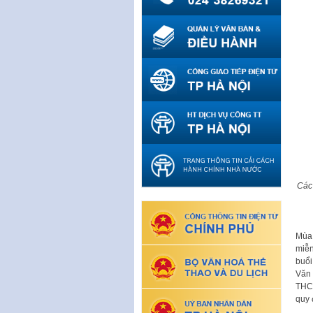
Các 
Mùa 
miễn
buổi
Văn 
THCS
quy 