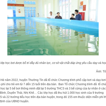
lớp học bơi được bố trí đầy đủ nhân lực, cơ sở vật chất đáp ứng yêu cầu dạy và họ
Ảnh: T
Hè năm 2022, huyện Thường Tín đã tổ chức Chương trình phổ cập bơi và dạy bơi
 phí cho trẻ em từ 7 đến 15 tuổi trên địa bàn. Ban Tổ chức Chương trình đã tổ ch
 học tại 5 bể bơi thông minh đặt tại 5 trường THCS và 3 bể cứng của tư nhân ở các
Bình, Duyên Thái, Nhị Khê… Các lớp học đã thu hút 1.000 học sinh của 9 trường
 và 22 trường tiểu học trên địa bàn huyện, trong đó 155 em thuộc diện miễn phí t
định của UBND huyện.