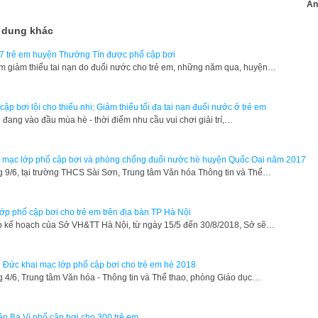
An
 dung khác
7 trẻ em huyện Thường Tín được phổ cập bơi
 giảm thiểu tai nạn do đuối nước cho trẻ em, những năm qua, huyện…
cập bơi lội cho thiếu nhi: Giảm thiểu tối đa tai nạn đuối nước ở trẻ em
 đang vào đầu mùa hè - thời điểm nhu cầu vui chơi giải trí,…
 mạc lớp phổ cập bơi và phòng chống đuối nước hè huyện Quốc Oai năm 2017
 9/6, tại trường THCS Sài Sơn, Trung tâm Văn hóa Thông tin và Thể…
ớp phổ cập bơi cho trẻ em trên địa bàn TP Hà Nội
 kế hoạch của Sở VH&TT Hà Nội, từ ngày 15/5 đến 30/8/2018, Sở sẽ…
 Đức khai mạc lớp phổ cập bơi cho trẻ em hè 2018
 4/6, Trung tâm Văn hóa - Thông tin và Thể thao, phòng Giáo dục…
n Ba Vì phổ cập bơi cho 300 trẻ em