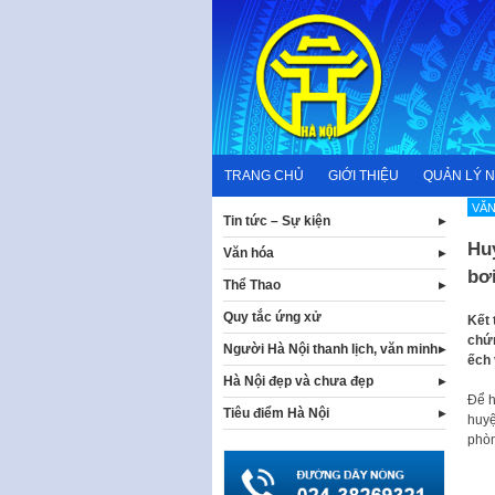
Skip
to
content
TRANG CHỦ
GIỚI THIỆU
QUẢN LÝ 
VĂN
Tin tức – Sự kiện
Hu
Văn hóa
bơ
Thể Thao
Quy tắc ứng xử
Kết 
chứn
Người Hà Nội thanh lịch, văn minh
ếch 
Hà Nội đẹp và chưa đẹp
Để h
Tiêu điểm Hà Nội
huyệ
phòn