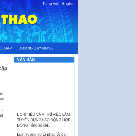
Tiếng Việt
-
English
ỎI ĐÁP
ĐƯỜNG DÂY NÓNG
VĂN BẢN
cập
p
ơi
ơi.
I. CHỈ TIÊU VÀ VỊ TRÍ VIỆC LÀM
ua,
TUYỂN DỤNG LAO ĐỘNG HỢP
ng
ĐỒNG Tổng số chỉ…
Luật Tương trợ tư pháp về dân
sự và Kế hoạch số 187KH-