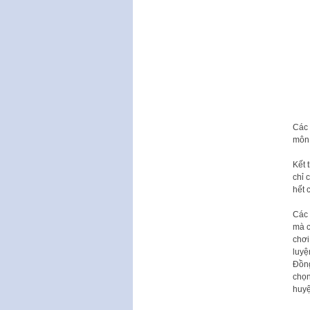
Các 
môn 
Kết 
chỉ 
hết 
Các 
mà c
chơi
luyệ
Đồng
chọn
huyệ