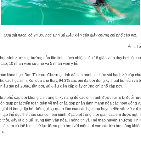
Qua sát hạch, có 94,3% học sinh đủ điều kiện cấp giấy chứng chỉ phổ cập bơi.
Ảnh: T
học sinh được sự hướng dẫn tận tình, trách nhiệm của 18 giáo viên dạy bơi có ch
cao, 10 nhân viên cứu hộ và 5 nhân viên y tế.
thúc khóa học, Ban Tổ chức Chương trình đã tiến hành tổ chức sát hạch để cấp ch
cho các học sinh. Kết quả cho thấy, 94,3% các em đã bơi đúng kỹ thuật bơi ếch và b
chiều dài bể 20m/1 lần bơi, đủ điều kiện cấp giấy chứng chỉ phổ cập bơi.
lớp phổ cập bơi không chỉ trang bị kỹ năng để các em tránh được rủi ro bị đuối nư
òn giúp phát triển toàn diện về thể chất, góp phần lành mạnh hóa các hoạt động v
, giải trí trong dịp hè; kêu gọi sự quan tâm của các bậc phụ huynh đến vấn đề vui c
n tập thể dục thể thao của con em mình, đặc biệt trong thời gian các em được nghỉ
 thời, đây là dịp để Trung tâm Văn hóa, Thông tin và Thể thao huyện Thường Tín 
 các em có thể hình, thể lực tốt và phù hợp với môn bơi vào các lớp bơi năng khiế
n.