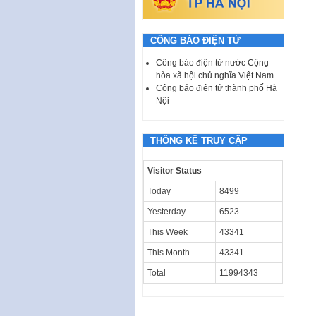
CÔNG BÁO ĐIỆN TỬ
Công báo điện tử nước Cộng
hòa xã hội chủ nghĩa Việt Nam
Công báo điện tử thành phố Hà
Nội
THỐNG KÊ TRUY CẬP
Visitor Status
Today
8499
Yesterday
6523
This Week
43341
This Month
43341
Total
11994343