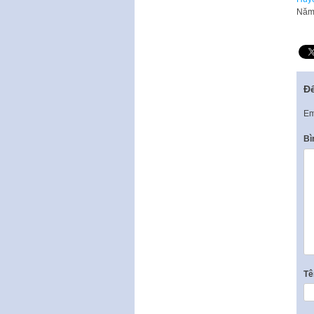
Năm 
Để
Em
Bì
T