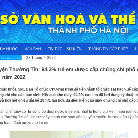
NHÀ NƯỚC
VĂN BẢN
TIN TỨC – SỰ KIỆN
THÔNG TIN CẤP PHÉP
H
28 Tháng 7, 2022
 HÓA CƠ SỞ
yện Thường Tín: 94,3% trẻ em được cấp chứng chỉ phổ 
i năm 2022
thúc khóa học, Ban Tổ chức Chương trình đã tiến hành tổ chức sát hạch để cấ
g chỉ cho các học sinh. Kết quả cho thấy, 94,3% các em đã bơi đúng kỹ thuật b
và bơi hết chiều dài bể 20m/1 lần bơi, đủ điều kiện cấp giấy chứng chỉ phổ cập b
ạn chế nguy cơ tử vong do đuối nước ở trẻ em, nhất là trong dịp Hè, nhiều năm q
n Thường Tín đã tích cực đẩy mạnh các hoạt động tuyên truyền, hướng dẫn kỹ nă
g tránh đuối nước cho trẻ em.