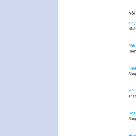
Nội
4.43
Nhằm
Phổ 
Hiện
Khai
Sáng
Mở l
Theo
Hoài
Sáng
Huyệ