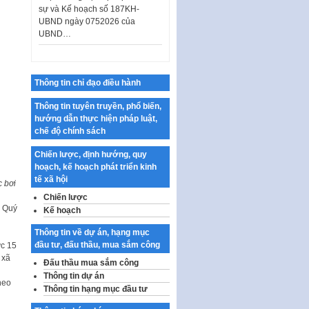
UBND ngày 0752026 của
UBND…
Ban hành Danh mục vị trí khai
thác quảng cáo trên địa bàn
thành phố Hà Nội
Thông tin chỉ đạo điều hành
Kế hoạch Tổ chức Cuộc thi
chính luận về bảo vệ nền tảng tư
Thông tin tuyên truyền, phổ biến,
tưởng của Đảng…
hướng dẫn thực hiện pháp luật,
Công bố công khai dự toán kinh
chế độ chính sách
phí xây dựng pháp luật, hoàn
thiện thể chế, chính…
Chiến lược, định hướng, quy
hoạch, kế hoạch phát triển kinh
Quy định về nghiên cứu, ứng
tế xã hội
c bơi
dụng khoa học, công nghệ, đổi
Chiến lược
mới sáng tạo và chuyển…
ô Quý
Kế hoạch
Quy định chi tiết và hướng dẫn
thi hành một số điều của Luật Lý
Thông tin về dự án, hạng mục
lịch tư…
đầu tư, đấu thầu, mua sắm công
ức 15
 xã
Đấu thầu mua sắm công
Sửa đổi, bổ sung một số nội
Thông tin dự án
dung tại Nghị quyết số 30/NQ-
heo
Thông tin hạng mục đầu tư
CP ngày 24 tháng 02…