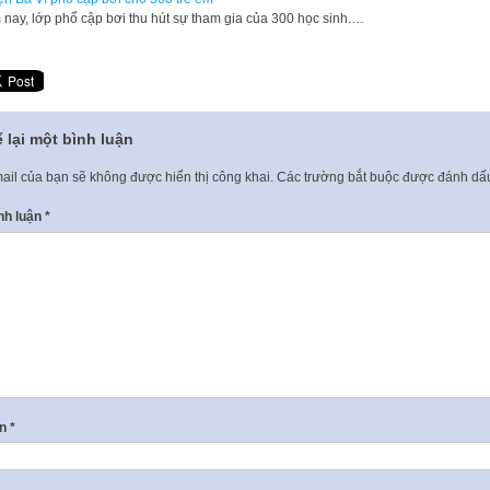
nay, lớp phổ cập bơi thu hút sự tham gia của 300 học sinh.…
 lại một bình luận
ail của bạn sẽ không được hiển thị công khai.
Các trường bắt buộc được đánh d
nh luận
*
ên
*