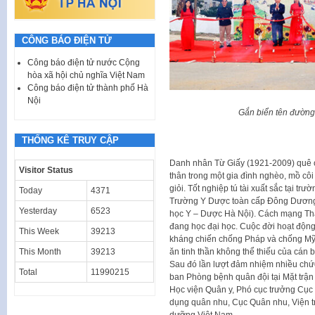
CÔNG BÁO ĐIỆN TỬ
Công báo điện tử nước Cộng
hòa xã hội chủ nghĩa Việt Nam
Công báo điện tử thành phố Hà
Nội
Gắn biển tên đườn
THỐNG KÊ TRUY CẬP
Danh nhân Từ Giấy (1921-2009) quê ở
Visitor Status
thân trong một gia đình nghèo, mồ côi 
giỏi. Tốt nghiệp tú tài xuất sắc tại t
Today
4371
Trường Y Dược toàn cấp Đông Dương 
Yesterday
6523
học Y – Dược Hà Nội). Cách mạng Th
đang học đại học. Cuộc đời hoạt động
This Week
39213
kháng chiến chống Pháp và chống Mỹ 
ăn tinh thần không thể thiếu của cán b
This Month
39213
Sau đó lần lượt đảm nhiệm nhiều ch
Total
11990215
ban Phòng bệnh quân đội tại Mặt trậ
Học viện Quân y, Phó cục trưởng Cục
dụng quân nhu, Cục Quân nhu, Viện tr
dưỡng Việt Nam..