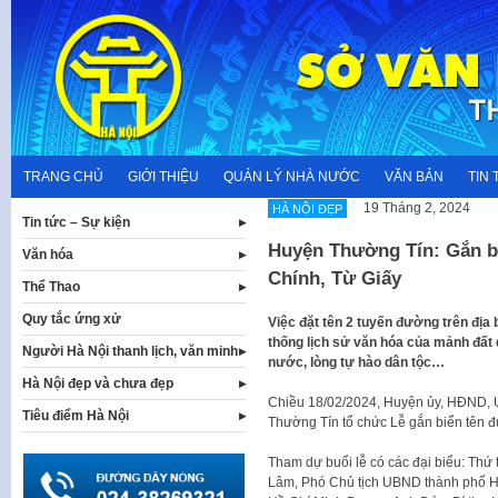
Skip
to
content
TRANG CHỦ
GIỚI THIỆU
QUẢN LÝ NHÀ NƯỚC
VĂN BẢN
TIN 
19 Tháng 2, 2024
HÀ NỘI ĐẸP
Tin tức – Sự kiện
Huyện Thường Tín: Gắn 
Văn hóa
Chính, Từ Giấy
Thể Thao
Quy tắc ứng xử
Việc đặt tên 2 tuyến đường trên địa
thống lịch sử văn hóa của mảnh đất
Người Hà Nội thanh lịch, văn minh
nước, lòng tự hào dân tộc…
Hà Nội đẹp và chưa đẹp
Chiều 18/02/2024, Huyện ủy, HĐND, 
Tiêu điểm Hà Nội
Thường Tín tổ chức Lễ gắn biển tên 
Tham dự buổi lễ có các đại biểu: Thứ
Lâm, Phó Chủ tịch UBND thành phố H