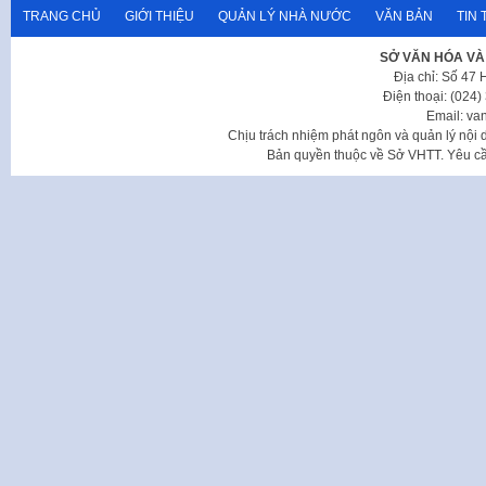
TRANG CHỦ
GIỚI THIỆU
QUẢN LÝ NHÀ NƯỚC
VĂN BẢN
TIN 
SỞ VĂN HÓA VÀ
Địa chỉ: Số 47
Điện thoại: (024
Email: va
Chịu trách nhiệm phát ngôn và quản lý nộ
Bản quyền thuộc về Sở VHTT. Yêu cầu 