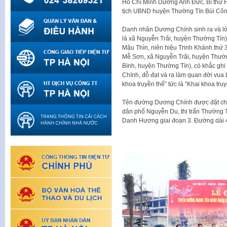
Hồ Chí Minh Dương Anh Đức, Bí thư 
tịch UBND huyện Thường Tín Bùi C
Danh nhân Dương Chính sinh ra và lớ
là xã Nguyễn Trãi, huyện Thường Tín).
Mậu Thìn, niên hiệu Trinh Khánh thứ 3
Mễ Sơn, xã Nguyễn Trãi, huyện Thườn
Bình, huyện Thường Tín), có khắc ghi t
Chính, đỗ đạt và ra làm quan đời vu
khoa truyền thế” tức là “Khai khoa truy
Tên đường Dương Chính được đặt cho 
dân phố Nguyễn Du, thị trấn Thường 
Danh Hương giai đoạn 3. Đường dài 