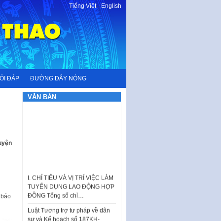
Tiếng Việt
-
English
ỎI ĐÁP
ĐƯỜNG DÂY NÓNG
VĂN BẢN
uyện
I. CHỈ TIÊU VÀ VỊ TRÍ VIỆC LÀM
TUYỂN DỤNG LAO ĐỘNG HỢP
ĐỒNG Tổng số chỉ…
 báo
Luật Tương trợ tư pháp về dân
sự và Kế hoạch số 187KH-
UBND ngày 0752026 của