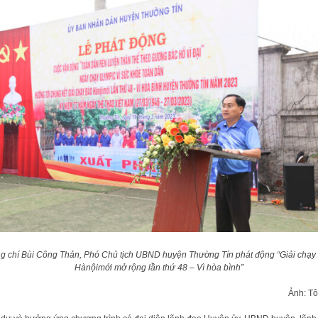
g chí Bùi Công Thản, Phó Chủ tịch UBND huyện Thường Tín phát động “Giải chạy
Hànộimới mở rộng lần thứ 48 – Vì hòa bình”
Ảnh: T