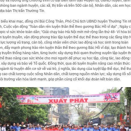
dự và hưởng ứng chương trình có đại diện lãnh đạo Huyện ủy, UBND huyện, lãnh
phòng ban ngành huyện, các xã, thị trấn và trên 500 cán bộ, Nhân dân, các em học
 địa bàn Thị trấn Thường Tín.
 biểu khai mạc, đồng chí Bùi Công Thản, Phó Chủ tịch UBND huyện Thường Tín 
, Cuộc vận động “Toàn dân rèn luyện thân thể theo gương Bác Hồ vĩ đại” ; Ngày 
pic vì sức khỏe toàn dân; “Giải chạy báo Hà Nội mới mở rộng lần thứ 48- Vì hòa b
 tuyên truyền, vận động phong trào tập luyện thể dục thể thao trong các tầng lớp
 lực lượng vũ trang, cán bộ, công nhân viên chức lao động và học sinh trong toàn
n, đẩy mạnh phong trào rèn luyện thân thể theo gương Bác Hồ vĩ đại, tạo thành ho
 truyền thống hàng năm, từng bước xây dựng thói quen thường xuyên tập luyện t
thể thao nâng cao sức khỏe cho mọi người để phục vụ học tập, công tác, lao động
, xây dựng và bảo vệ Tổ quốc. Đồng thời, qua đó tuyên truyền nâng cao nhận thức
ngành từ huyện đến cơ sở về vai trò, ý nghĩa, tác dụng của luyệt tập thể dục, thể th
 cao chất lượng cuộc sống Nhân dân, chất lượng nguồn nhân lực; xây dựng lối s
ôi trường văn hóa lành mạnh, góp phần củng cố khối đại đoàn kết toàn dân.