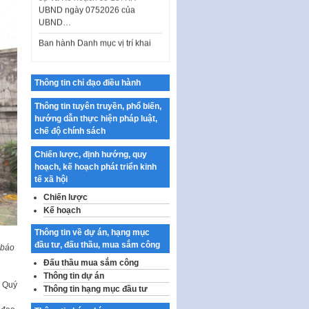
UBND…
Ban hành Danh mục vị trí khai
thác quảng cáo trên địa bàn
thành phố Hà Nội
Kế hoạch Tổ chức Cuộc thi
Thông tin chỉ đạo điều hành
chính luận về bảo vệ nền tảng tư
tưởng của Đảng…
Thông tin tuyên truyền, phổ biến,
Công bố công khai dự toán kinh
hướng dẫn thực hiện pháp luật,
phí xây dựng pháp luật, hoàn
chế độ chính sách
thiện thể chế, chính…
Chiến lược, định hướng, quy
Quy định về nghiên cứu, ứng
hoạch, kế hoạch phát triển kinh
dụng khoa học, công nghệ, đổi
tế xã hội
mới sáng tạo và chuyển…
Chiến lược
Quy định chi tiết và hướng dẫn
Kế hoạch
thi hành một số điều của Luật Lý
Thông tin về dự án, hạng mục
lịch tư…
đầu tư, đấu thầu, mua sắm công
 báo
Sửa đổi, bổ sung một số nội
Đấu thầu mua sắm công
dung tại Nghị quyết số 30/NQ-
Thông tin dự án
CP ngày 24 tháng 02…
ô Quý
Thông tin hạng mục đầu tư
Ban hành Chương trình hành