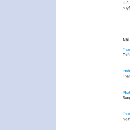
khỏe
huyệ
Nội
Thườ
Thiế
Phát
Thán
Phát
​Sán
Thườ
Ngày