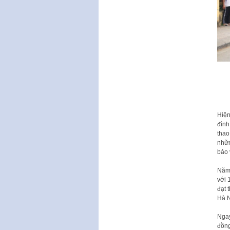
Hiện
đình
thao
nhữn
bảo
Năm 
với 
đạt 
Hà N
Ngay
đồng