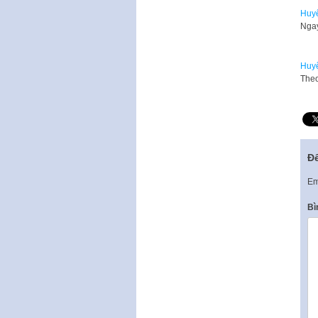
Huyệ
Ngay
Huyệ
Theo
Để
Em
Bì