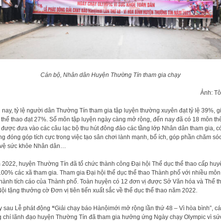
Cán bộ, Nhân dân Huyện Thường Tín tham gia chạy
Ảnh: T
 nay, tỷ lệ người dân Thường Tín tham gia tập luyện thường xuyên đạt tỷ lệ 39%, g
 thể thao đạt 27%. Số môn tập luyện ngày càng mở rộng, đến nay đã có 18 môn th
 được đưa vào các câu lạc bộ thu hút đông đảo các tầng lớp Nhân dân tham gia, c
g đóng góp tích cực trong việc tạo sân chơi lành mạnh, bổ ích, góp phần chăm sóc
 vệ sức khỏe Nhân dân…
2022, huyện Thường Tín đã tổ chức thành công Đại hội Thể dục thể thao cấp huy
100% các xã tham gia. Tham gia Đại hội thể dục thể thao Thành phố với nhiều môn
thành tích cáo của Thành phố. Toàn huyện có 12 đơn vị được Sở Văn hóa và Thể t
ội tặng thưởng cờ Đơn vị tiên tiến xuất sắc về thể dục thể thao năm 2022.
 sau Lễ phát động
“
Giải chạy báo Hànộimới mở rộng lần thứ 48 – Vì hòa bình”, c
 chí lãnh đạo huyện Thường Tín đã tham gia hưởng ứng Ngày chạy Olympic vì sứ