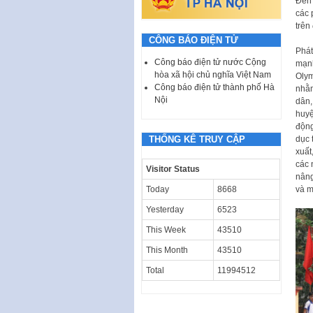
Đến 
các 
trên
CÔNG BÁO ĐIỆN TỬ
Phát
Công báo điện tử nước Cộng
mạnh
hòa xã hội chủ nghĩa Việt Nam
Olym
Công báo điện tử thành phố Hà
nhằm
Nội
dân,
huyệ
động
THỐNG KÊ TRUY CẬP
dục 
xuất
các 
Visitor Status
nâng
Today
8668
và m
Yesterday
6523
This Week
43510
This Month
43510
Total
11994512