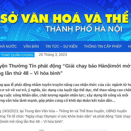
NHÀ NƯỚC
VĂN BẢN
TIN TỨC – SỰ KIỆN
THÔNG TIN CẤP PHÉP
H
20 Tháng 3, 2023
Ể THAO QUẦN CHÚNG
yện Thường Tín phát động “Giải chạy báo Hànộimới mở
g lần thứ 48 – Vì hòa bình”
g qua lễ phát động nhằm tuyên truyền nâng cao nhận thức của các ngành từ h
cơ sở về vai trò, ý nghĩa, tác dụng của luyệt tập thể dục, thể thao nâng cao chất
g cuộc sống Nhân dân, chất lượng nguồn nhân lực; xây dựng lối sống và môi
ng văn hóa lành mạnh, góp phần củng cố khối đại đoàn kết toàn dân…
 19/3/2023, tại Trung tâm Văn hóa – Thông tin và Thể thao huyện, UBND huyện
ng Tín tổ chức “Ngày chạy Olympic vì sức khỏe toàn dân” và phát động “Giải chạy
imới mở rộng lần thứ 48 – Vì hòa bình”.