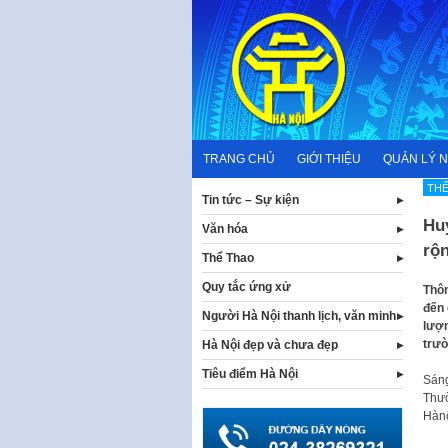
Skip
to
content
TRANG CHỦ
GIỚI THIỆU
QUẢN LÝ 
TH
Tin tức – Sự kiện
Hu
Văn hóa
rộn
Thể Thao
Quy tắc ứng xử
Thôn
đến 
Người Hà Nội thanh lịch, văn minh
lượn
trườ
Hà Nội đẹp và chưa đẹp
Tiêu điểm Hà Nội
Sáng
Thườ
Hànộ