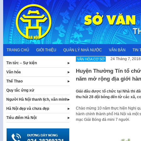
Skip
to
content
TRANG CHỦ
GIỚI THIỆU
QUẢN LÝ NHÀ NƯỚC
VĂN BẢN
TIN 
24 Tháng 7, 2018
VĂN HÓA CƠ SỞ
Tin tức – Sự kiện
Huyện Thường Tín tổ chứ
Văn hóa
năm mở rộng địa giới hàn
Thể Thao
Quy tắc ứng xử
Giải đấu được tổ chức tại Nhà thi đấ
thu hút 28 đội bóng đến từ các xã, c
Người Hà Nội thanh lịch, văn minh
Chào mừng 10 năm thực hiện Nghị quy
Hà Nội đẹp và chưa đẹp
hành chính thành phố Hà Nội và một s
Tiêu điểm Hà Nội
mạc Giải Bóng đá mini 7 người.