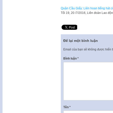
Quận Cầu Giấy: Liên hoan tiếng hát cô
Tối 19, 20 /7/2016, Liên đoàn Lao đ
Để lại một bình luận
Email của bạn sẽ không được hiển t
Bình luận
*
Tên
*