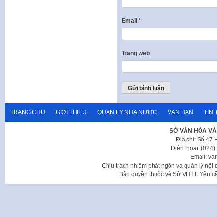
Email
*
Trang web
TRANG CHỦ
GIỚI THIỆU
QUẢN LÝ NHÀ NƯỚC
VĂN BẢN
TIN 
SỞ VĂN HÓA VÀ
Địa chỉ: Số 47
Điện thoại: (024
Email: va
Chịu trách nhiệm phát ngôn và quản lý nộ
Bản quyền thuộc về Sở VHTT. Yêu cầu 