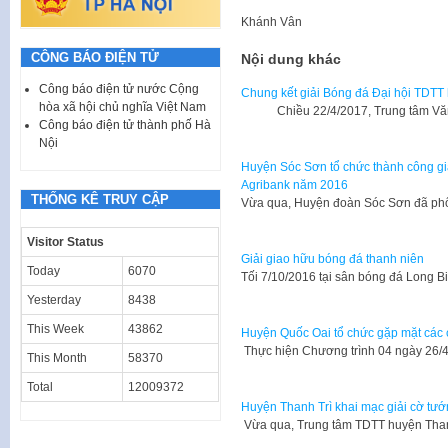
Khánh Vân
CÔNG BÁO ĐIỆN TỬ
Nội dung khác
Công báo điện tử nước Cộng
Chung kết giải Bóng đá Đại hội TDTT 
hòa xã hội chủ nghĩa Việt Nam
Chiều 22/4/2017, Trung tâm Văn h
Công báo điện tử thành phố Hà
Nội
Huyện Sóc Sơn tổ chức thành công giải
Agribank năm 2016
THỐNG KÊ TRUY CẬP
Vừa qua, Huyện đoàn Sóc Sơn đã phố
Visitor Status
Giải giao hữu bóng đá thanh niên
Today
6070
Tối 7/10/2016 tại sân bóng đá Long
Yesterday
8438
This Week
43862
Huyện Quốc Oai tổ chức gặp mặt các c
Thực hiện Chương trình 04 ngày 26/4
This Month
58370
Total
12009372
Huyện Thanh Trì khai mạc giải cờ tướ
Vừa qua, Trung tâm TDTT huyện Than