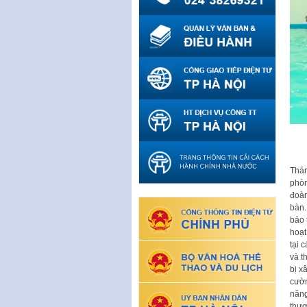
Thán
phòn
đoàn
bàn.
bảo 
hoạt
tại 
và t
bị x
cườn
năng
thươ