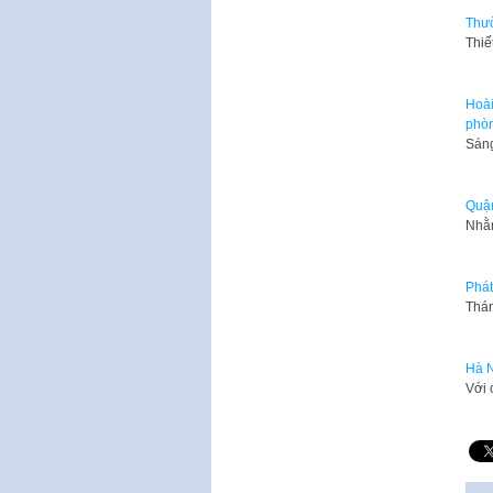
Thườ
Thiế
Hoài
phòn
Sáng
Quận
Nhằm
Phát
Thán
Hà N
Với 