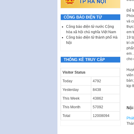
Để t
Phòn
CÔNG BÁO ĐIỆN TỬ
và c
Công báo điện tử nước Cộng
thực
hòa xã hội chủ nghĩa Việt Nam
em t
Công báo điện tử thành phố Hà
19 t
Nội
trí 
phẩm
em… 
cho 
THỐNG KÊ TRUY CẬP
Huyệ
Visitor Status
viên
bàn;
Today
4792
kịp 
Yesterday
8438
This Week
43862
This Month
57092
Nội
Total
12008094
Phát
Thán