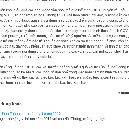
riển khai hiệu quả các hoạt động văn hóa, thể dục thể thao, UBND huyện yêu cầu
g VHTT, Trung tâm Văn hóa, Thông tin và Thể thao huyện chỉ đạo, hướng dẫn cơ 
ác đơn vị trực thuộc quản lý, sử dụng hiệu quả các điểm vui chơi công cộng, tổ chứ
 hiện Kế hoạch phổ cập bơi năm 2020, kỹ năng an toàn trong môi trường nước cho
rên địa bàn (lưu ý đảm bảo an toàn cho trẻ em tùy theo tình hình thực tế dịch COV
ại địa phương). Tổ chức thanh, kiểm tra và xử lý nghiêm các điểm dịch vụ vui chơi, g
cho trẻ em không đảm bảo tiêu chuẩn an toàn; các cơ sở kinh doanh đồ chơi, văn h
 độc hại, gây nguy hiểm đến sức khỏe và sự phát triển lành mạnh về tinh thần cho
Tăng cường nội dung thông tin phục vụ nhu cầu văn hóa, văn nghệ, vui chơi, trải t
các em trong những ngày nghỉ hè.
n cũng đề nghị UBND các xã, thị trấn phát huy hiệu quả vai trò của đội ngũ cộng t
 làm công tác trẻ em tại các thôn, tổ dân phố trong việc nắm bắt tình hình trẻ em trê
 giải quyết kịp thời các vụ việc bạo lực, xâm hại trẻ em, đặc biệt là can thiệp, trợ gi
thời, hiệu quả các trường hợp trẻ em bị bạo lực, xâm hại.
Khánh
 dung khác
 động Tháng hành động vì trẻ em 2017
g hành động vì trẻ em năm 2017 với chủ đề “Phòng, chống bạo lực,…