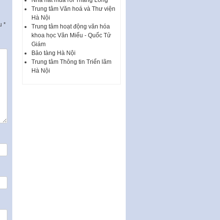
UBND ngày 0752026 của
Trung tâm Văn hoá và Thư viện
UBND…
Hà Nội
ấu
*
Trung tâm hoạt động văn hóa
Ban hành Danh mục vị trí khai
khoa học Văn Miếu - Quốc Tử
thác quảng cáo trên địa bàn
Giám
thành phố Hà Nội
Bảo tàng Hà Nội
Kế hoạch Tổ chức Cuộc thi
Trung tâm Thông tin Triển lãm
chính luận về bảo vệ nền tảng tư
Hà Nội
tưởng của Đảng…
Công bố công khai dự toán kinh
phí xây dựng pháp luật, hoàn
thiện thể chế, chính…
Quy định về nghiên cứu, ứng
dụng khoa học, công nghệ, đổi
mới sáng tạo và chuyển…
Quy định chi tiết và hướng dẫn
thi hành một số điều của Luật Lý
lịch tư…
Sửa đổi, bổ sung một số nội
dung tại Nghị quyết số 30/NQ-
CP ngày 24 tháng 02…