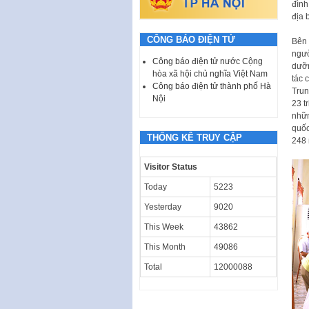
đình
địa 
CÔNG BÁO ĐIỆN TỬ
Bên 
ngườ
Công báo điện tử nước Cộng
dưỡn
hòa xã hội chủ nghĩa Việt Nam
tác 
Công báo điện tử thành phố Hà
Trun
Nội
23 t
nhữn
quốc
THỐNG KÊ TRUY CẬP
248 
Visitor Status
Today
5223
Yesterday
9020
This Week
43862
This Month
49086
Total
12000088