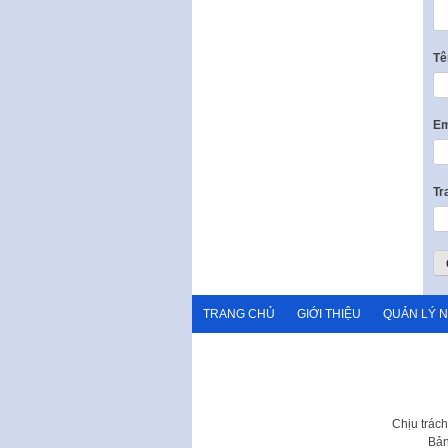
T
Em
Tr
TRANG CHỦ
GIỚI THIỆU
QUẢN LÝ 
Chịu trác
Bản