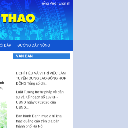
Tiếng Việt
-
English
ỎI ĐÁP
ĐƯỜNG DÂY NÓNG
VĂN BẢN
h
I. CHỈ TIÊU VÀ VỊ TRÍ VIỆC LÀM
TUYỂN DỤNG LAO ĐỘNG HỢP
ĐỒNG Tổng số chỉ…
inh
Luật Tương trợ tư pháp về dân
a,
sự và Kế hoạch số 187KH-
UBND ngày 0752026 của
UBND…
Ban hành Danh mục vị trí khai
thác quảng cáo trên địa bàn
thành phố Hà Nội
Kế hoạch Tổ chức Cuộc thi