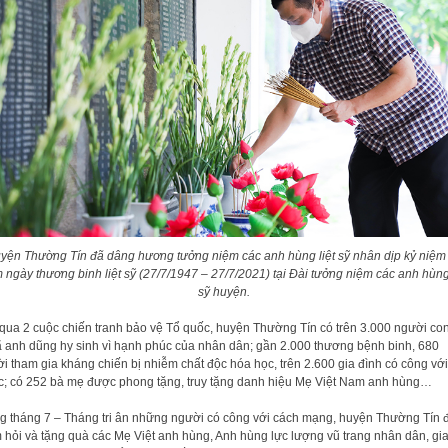
yện Thường Tín đã dâng hương tưởng niệm các anh hùng liệt sỹ nhân dịp kỷ niệm
 ngày thương binh liệt sỹ (27/7/1947 – 27/7/2021) tại Đài tưởng niệm các anh hùng 
sỹ huyện.
 qua 2 cuộc chiến tranh bảo vệ Tổ quốc, huyện Thường Tín có trên 3.000 người co
ã anh dũng hy sinh vì hạnh phúc của nhân dân; gần 2.000 thương bệnh binh, 680
i tham gia kháng chiến bị nhiễm chất độc hóa học, trên 2.600 gia đình có công với
; có 252 bà mẹ được phong tặng, truy tặng danh hiệu Mẹ Việt Nam anh hùng…
g tháng 7 – Tháng tri ân những người có công với cách mạng, huyện Thường Tín 
 hỏi và tặng quà các Mẹ Việt anh hùng, Anh hùng lực lượng vũ trang nhân dân, gi