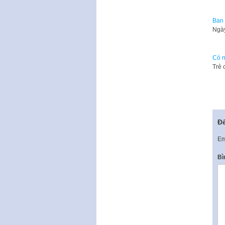
Ban 
Ngày
Có n
Trẻ 
Để
Em
Bì