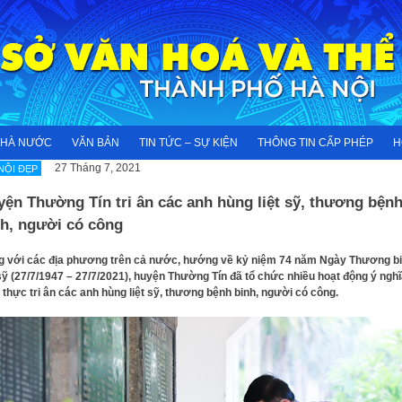
NHÀ NƯỚC
VĂN BẢN
TIN TỨC – SỰ KIỆN
THÔNG TIN CẤP PHÉP
H
27 Tháng 7, 2021
NỘI ĐẸP
ện Thường Tín tri ân các anh hùng liệt sỹ, thương bện
nh, người có công
 với các địa phương trên cả nước, hướng về kỷ niệm 74 năm Ngày Thương b
 sỹ (27/7/1947 – 27/7/2021), huyện Thường Tín đã tổ chức nhiều hoạt động ý nghĩ
t thực tri ân các anh hùng liệt sỹ, thương bệnh binh, người có công.