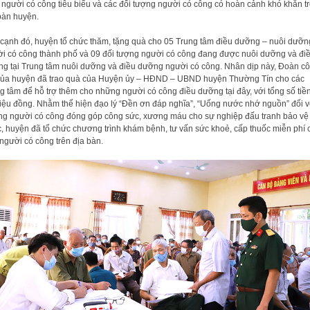
 người có công tiêu biểu và các đối tượng người có công có hoàn cảnh khó khăn t
bàn huyện.
cạnh đó, huyện tổ chức thăm, tặng quà cho 05 Trung tâm điều dưỡng – nuôi dưỡn
i có công thành phố và 09 đối tượng người có công đang được nuôi dưỡng và đi
g tại Trung tâm nuôi dưỡng và điều dưỡng người có công. Nhân dịp này, Đoàn c
của huyện đã trao quà của Huyện ủy – HĐND – UBND huyện Thường Tín cho các
g tâm để hỗ trợ thêm cho những người có công điều dưỡng tại đây, với tổng số tiền
riệu đồng. Nhằm thể hiện đạo lý “Đền ơn đáp nghĩa”, “Uống nước nhớ nguồn” đối v
g người có công đóng góp công sức, xương máu cho sự nghiệp đấu tranh bảo vệ 
, huyện đã tổ chức chương trình khám bệnh, tư vấn sức khoẻ, cấp thuốc miễn phí 
người có công trên địa bàn.