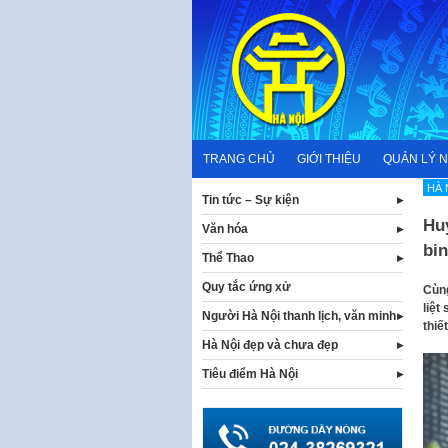
Skip
to
content
TRANG CHỦ
GIỚI THIỆU
QUẢN LÝ 
HÀ 
Tin tức – Sự kiện
Huy
Văn hóa
bi
Thể Thao
Quy tắc ứng xử
Cùng
liệt
Người Hà Nội thanh lịch, văn minh
thiế
Hà Nội đẹp và chưa đẹp
Tiêu điểm Hà Nội