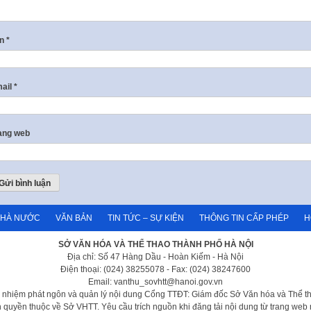
ên
*
ail
*
ang web
NHÀ NƯỚC
VĂN BẢN
TIN TỨC – SỰ KIỆN
THÔNG TIN CẤP PHÉP
H
SỞ VĂN HÓA VÀ THỂ THAO THÀNH PHỐ HÀ NỘI
Địa chỉ: Số 47 Hàng Dầu - Hoàn Kiếm - Hà Nội
Điện thoại: (024) 38255078 - Fax: (024) 38247600
Email: vanthu_sovhtt@hanoi.gov.vn
h nhiệm phát ngôn và quản lý nội dung Cổng TTĐT: Giám đốc Sở Văn hóa và Thể t
 quyền thuộc về Sở VHTT. Yêu cầu trích nguồn khi đăng tải nội dung từ trang web 