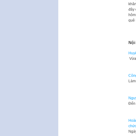
khăn
đây 
hôm 
quê 
Nội
Huyệ
Vừa 
Công
Làm 
Nguy
Đến 
Hoàn
chức
Ngày