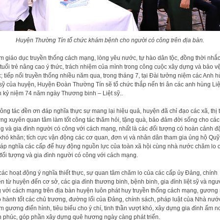
Huyện Thường Tín tổ chức khám bệnh cho người có công trên địa bàn.
 giáo dục truyền thống cách mạng, lòng yêu nước, tự hào dân tộc, đồng thời nhắ
tuổi trẻ nâng cao ý thức, trách nhiệm của mình trong công cuộc xây dựng và bảo v
; tiếp nối truyền thống nhiều năm qua, trong tháng 7, tại Đài tưởng niệm các Anh 
 sỹ của huyện, Huyện Đoàn Thường Tín sẽ tổ chức thắp nến tri ân các anh hùng Liệ
 kỷ niệm 74 năm ngày Thương binh – Liệt sỹ..
ông tác đền ơn đáp nghĩa thực sự mang lại hiệu quả, huyện đã chỉ đạo các xã, thị 
ng xuyên quan tâm làm tốt công tác thăm hỏi, tặng quà, bảo đảm đời sống cho các
g và gia đình người có công với cách mạng, nhất là các đối tượng có hoàn cảnh đ
 khó khăn; tích cực vận động các cơ quan, đơn vị và nhân dân tham gia ủng hộ Qu
áp nghĩa các cấp để huy động nguồn lực của toàn xã hội cùng nhà nước chăm lo 
đối tượng và gia đình người có công với cách mạng.
các hoạt động ý nghĩa thiết thực, sự quan tâm chăm lo của các cấp ủy Đảng, chính
n từ huyện đến cơ sở, các gia đình thương binh, bệnh binh, gia đình liệt sỹ và ngư
 với cách mạng trên địa bàn huyện luôn phát huy truyền thống cách mạng, gương
 hành tốt các chủ trương, đường lối của Đảng, chính sách, pháp luật của Nhà nướ
ấm gương điển hình, tiêu biểu cho ý chí, tinh thần vượt khó, xây dựng gia đình ấm n
 phúc, góp phần xây dựng quê hương ngày càng phát triển.