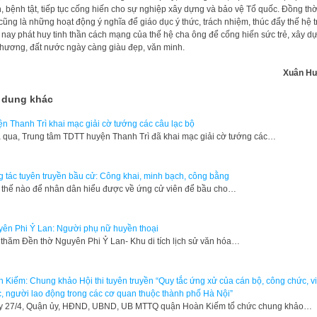
, bệnh tật, tiếp tục cống hiến cho sự nghiệp xây dựng và bảo vệ Tổ quốc. Đồng thờ
cũng là những hoạt động ý nghĩa để giáo dục ý thức, trách nhiệm, thúc đẩy thế hệ t
nay phát huy tinh thần cách mạng của thế hệ cha ông để cống hiến sức trẻ, xây d
hương, đất nước ngày càng giàu đẹp, văn minh.
Xuân H
 dung khác
n Thanh Trì khai mạc giải cờ tướng các câu lạc bộ
qua, Trung tâm TDTT huyện Thanh Trì đã khai mạc giải cờ tướng các…
 tác tuyên truyền bầu cử: Công khai, minh bạch, công bằng
thế nào để nhân dân hiểu được về ứng cử viên để bầu cho…
ên Phi Ỷ Lan: Người phụ nữ huyền thoại
thăm Đền thờ Nguyên Phi Ỷ Lan- Khu di tích lịch sử văn hóa…
 Kiếm: Chung khảo Hội thi tuyên truyền “Quy tắc ứng xử của cán bộ, công chức, v
, người lao động trong các cơ quan thuộc thành phố Hà Nội”
 27/4, Quận ủy, HĐND, UBND, UB MTTQ quận Hoàn Kiếm tổ chức chung khảo…