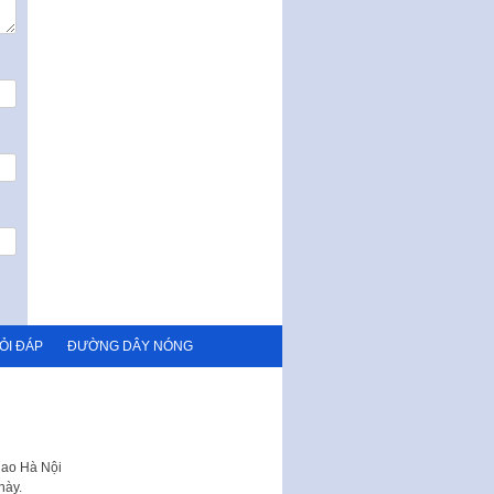
ỎI ĐÁP
ĐƯỜNG DÂY NÓNG
hao Hà Nội
này.