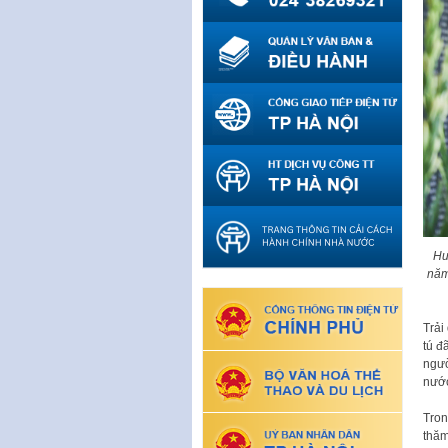
Hu
năm
Trải
tú đ
ngườ
nước
Tron
thăm