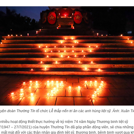
yện đoàn Thường Tín tổ chức Lễ thắp nến tri ân các anh hùng liệt sỹ. Ảnh: Xuân Ti
nhiều hoạt động thiết thực hướng về kỷ niệm 74 năm Ngày Thương binh liệt sỹ
7/1947 – 27/7/2021) của huyện Thường Tín đã góp phần động viên, sẻ chia những
, mất mát đối với các thân nhân gia đình liệt sỹ, thương binh, bệnh binh vượt qua k