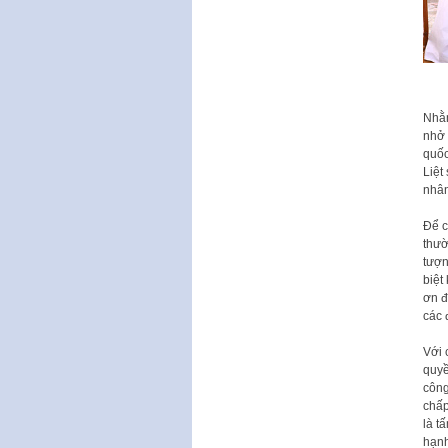
Nhằm
nhở 
quốc
Liệt
nhân
Để c
thườ
tượn
biệt
ơn đ
các 
Với 
quyề
công
chấp
là t
hạnh