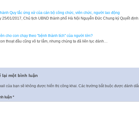
hành Quy tắc ứng xử của cán bộ công chức, viên chức, người lao động
 25/01/2017, Chủ tịch UBND thành phố Hà Nội Nguyễn Đức Chung ký Quyết địn
ên cho con chạy theo "bệnh thành tích" của người lớn?
con thoạt đầu cũng vô tư lắm, nhưng chúng ta đã liên tục đánh…
 lại một bình luận
ail của bạn sẽ không được hiển thị công khai.
Các trường bắt buộc được đánh d
nh luận
*