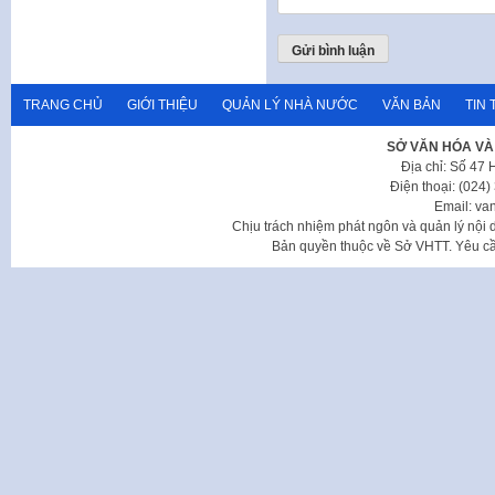
TRANG CHỦ
GIỚI THIỆU
QUẢN LÝ NHÀ NƯỚC
VĂN BẢN
TIN 
SỞ VĂN HÓA VÀ
Địa chỉ: Số 47
Điện thoại: (024
Email: va
Chịu trách nhiệm phát ngôn và quản lý nộ
Bản quyền thuộc về Sở VHTT. Yêu cầu 