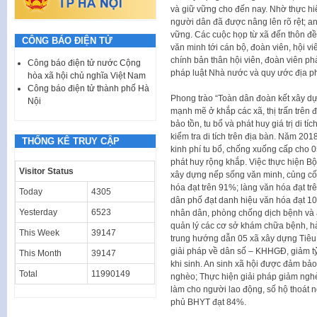
và giữ vững cho đến nay. Nhờ thực hiệ
người dân đã được nâng lên rõ rệt; an n
vững. Các cuộc họp từ xã đến thôn đ
CÔNG BÁO ĐIỆN TỬ
văn minh tới cán bộ, đoàn viên, hội vi
chính bản thân hội viên, đoàn viên ph
Công báo điện tử nước Cộng
pháp luật Nhà nước và quy ước địa 
hòa xã hội chủ nghĩa Việt Nam
Công báo điện tử thành phố Hà
Phong trào “Toàn dân đoàn kết xây d
Nội
mạnh mẽ ở khắp các xã, thị trấn trên 
bảo tồn, tu bổ và phát huy giá trị di t
kiểm tra di tích trên địa bàn. Năm 2
THỐNG KÊ TRUY CẬP
kinh phí tu bổ, chống xuống cấp cho 
phát huy rộng khắp. Việc thực hiện Bộ
Visitor Status
xây dựng nếp sống văn minh, củng cố 
hóa đạt trên 91%; làng văn hóa đạt tr
Today
4305
dân phố đạt danh hiệu văn hóa đạt 10
Yesterday
6523
nhân dân, phòng chống dịch bệnh và 
quản lý các cơ sở khám chữa bệnh, hà
This Week
39147
trung hướng dẫn 05 xã xây dựng Tiêu 
giải pháp về dân số – KHHGĐ, giảm tỷ l
This Month
39147
khi sinh. An sinh xã hội được đảm bả
Total
11990149
nghèo; Thực hiện giải pháp giảm nghè
làm cho người lao động, số hộ thoát 
phủ BHYT đạt 84%.