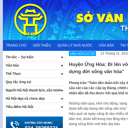
Skip
to
content
TRANG CHỦ
GIỚI THIỆU
QUẢN LÝ NHÀ NƯỚC
VĂN BẢN
TIN 
13 Tháng 11, 201
VĂN HÓA CƠ SỞ
Tin tức – Sự kiện
Huyện Ứng Hòa: Đi lên vớ
Văn hóa
dựng đời sống văn hóa”
Thể Thao
Quy tắc ứng xử
Phong trào “Toàn dân đoàn kết xây d
sâu sát của các cấp ủy Đảng, chính
Người Hà Nội thanh lịch, văn minh
nhân dân đã thu được kết quả khá to
Hà Nội đẹp và chưa đẹp
Những năm qua, nhờ chủ động, sáng tạ
Tiêu điểm Hà Nội
đoàn kết xây dựng đời sống văn hóa”
hiệu quả và ngày càng đi vào chiều s
dân chủ, đoàn kết trong mọi tầng lớp
dựng nông thôn mới trên địa bàn.