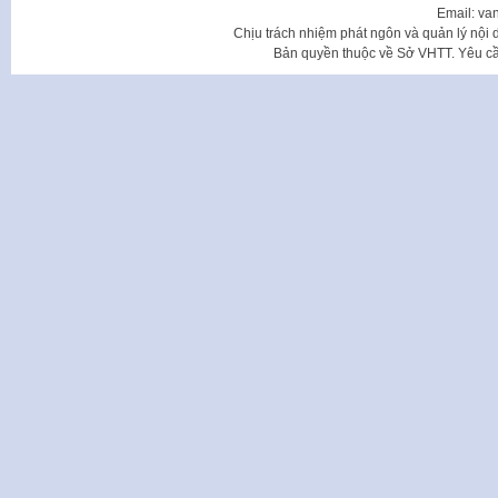
Email: va
Chịu trách nhiệm phát ngôn và quản lý nộ
Bản quyền thuộc về Sở VHTT. Yêu cầu 