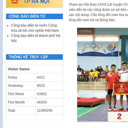
Tham dự Hội thao CNVCLĐ huyện Ứng
viên đến từ các công đoàn cơ sở trên 
các nội dung: Cầu lông đôi nam lứa tu
CÔNG BÁO ĐIỆN TỬ
lông đôi nam nữ và Bóng bàn.
Công báo điện tử nước Cộng
hòa xã hội chủ nghĩa Việt Nam
Công báo điện tử thành phố Hà
Nội
THỐNG KÊ TRUY CẬP
Visitor Status
Today
4431
Yesterday
9020
This Week
43862
This Month
48293
Total
11999295