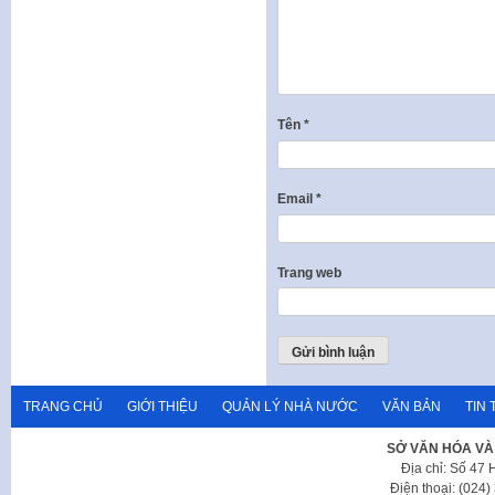
Tên
*
Email
*
Trang web
TRANG CHỦ
GIỚI THIỆU
QUẢN LÝ NHÀ NƯỚC
VĂN BẢN
TIN 
SỞ VĂN HÓA VÀ
Địa chỉ: Số 47
Điện thoại: (024