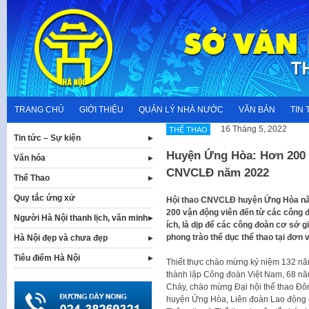
Skip
to
content
TRANG CHỦ
GIỚI THIỆU
QUẢN LÝ NHÀ NƯỚC
VĂN BẢN
TIN 
16 Tháng 5, 2022
THỂ THAO
Tin tức – Sự kiện
Huyện Ứng Hòa: Hơn 200 
Văn hóa
CNVCLĐ năm 2022
Thể Thao
Quy tắc ứng xử
Hội thao CNVCLĐ huyện Ứng Hòa năm
200 vận động viên đến từ các công đ
Người Hà Nội thanh lịch, văn minh
ích, là dịp để các công đoàn cơ sở g
phong trào thể dục thể thao tại đơn v
Hà Nội đẹp và chưa đẹp
Tiêu điểm Hà Nội
Thiết thực chào mừng kỷ niệm 132 nă
thành lập Công đoàn Việt Nam, 68 n
Cháy, chào mừng Đại hội thể thao Đôn
huyện Ứng Hòa, Liên đoàn Lao động 