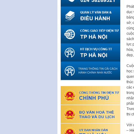
Phát
dục 
bảng
sở; 
cùng
cuộc
sách
lực 
hóa,
đẹp,
Cuộc
học 
quen
thúc
các 
tron
nhân
phần
Trươ
thi c
Với 
– Hi