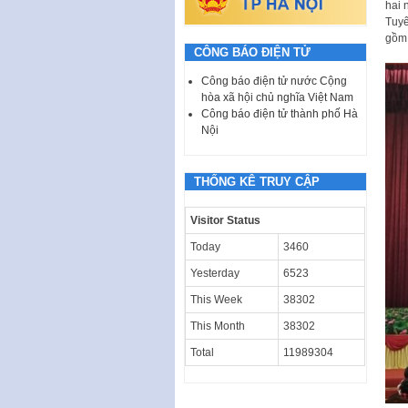
hai 
Tuyê
gồm 
CÔNG BÁO ĐIỆN TỬ
Công báo điện tử nước Cộng
hòa xã hội chủ nghĩa Việt Nam
Công báo điện tử thành phố Hà
Nội
THỐNG KÊ TRUY CẬP
Visitor Status
Today
3460
Yesterday
6523
This Week
38302
This Month
38302
Total
11989304