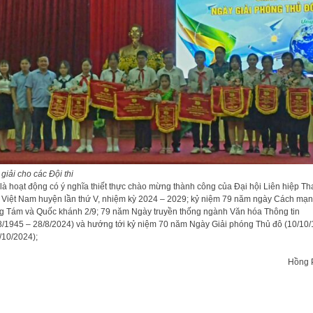
 giải cho các Đội thi
là hoạt động có ý nghĩa thiết thực chào mừng thành công của Đại hội Liên hiệp T
 Việt Nam huyện lần thứ V, nhiệm kỳ 2024 – 2029; kỷ niệm 79 năm ngày Cách mạ
g Tám và Quốc khánh 2/9; 79 năm Ngày truyền thống ngành Văn hóa Thông tin
8/1945 – 28/8/2024) và hướng tới kỷ niệm 70 năm Ngày Giải phóng Thủ đô (10/10
/10/2024);
Hồng Phú