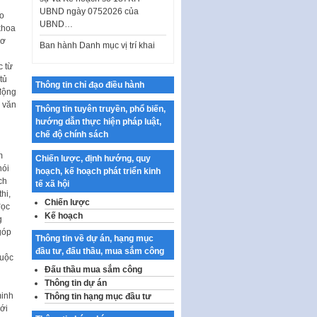
o
Ban hành Danh mục vị trí khai
khoa
thác quảng cáo trên địa bàn
cơ
thành phố Hà Nội
Kế hoạch Tổ chức Cuộc thi
c từ
chính luận về bảo vệ nền tảng tư
tủ
Thông tin chỉ đạo điều hành
tưởng của Đảng…
động
, văn
Thông tin tuyên truyền, phổ biến,
Công bố công khai dự toán kinh
u
hướng dẫn thực hiện pháp luật,
phí xây dựng pháp luật, hoàn
chế độ chính sách
thiện thể chế, chính…
m
Chiến lược, định hướng, quy
Quy định về nghiên cứu, ứng
hói
hoạch, kế hoạch phát triển kinh
dụng khoa học, công nghệ, đổi
ch
tế xã hội
mới sáng tạo và chuyển…
hi,
Chiến lược
Quy định chi tiết và hướng dẫn
đọc
Kế hoạch
thi hành một số điều của Luật Lý
g
lịch tư…
góp
Thông tin về dự án, hạng mục
đầu tư, đấu thầu, mua sắm công
Sửa đổi, bổ sung một số nội
Cuộc
dung tại Nghị quyết số 30/NQ-
Đấu thầu mua sắm công
CP ngày 24 tháng 02…
Thông tin dự án
minh
Thông tin hạng mục đầu tư
Ban hành Chương trình hành
ới
động của Chính phủ thực hiện