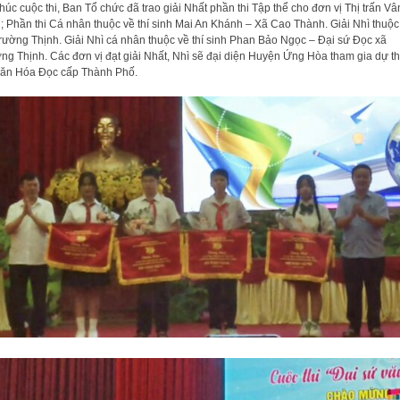
thúc cuộc thi, Ban Tổ chức đã trao giải Nhất phần thi Tập thể cho đơn vị Thị trấn Vâ
; Phần thi Cá nhân thuộc về thí sinh Mai An Khánh – Xã Cao Thành. Giải Nhì thuộc
rường Thịnh. Giải Nhì cá nhân thuộc về thí sinh Phan Bảo Ngọc – Đại sứ Đọc xã
ng Thịnh. Các đơn vị đạt giải Nhất, Nhì sẽ đại diện Huyện Ứng Hòa tham gia dự th
ăn Hóa Đọc cấp Thành Phố.