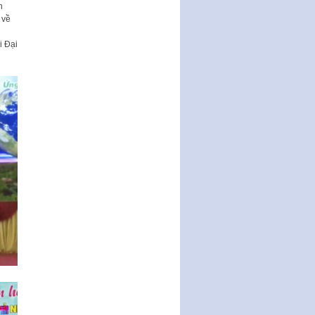
n
Nghị quyết ban hành quy chế
 về
tiếp công dân của Thường trực
HĐND, đại biểu HĐND thành…
i Đại
Nghị quyết về một số chính sách
ưu đãi, hỗ trợ phát triển hạ tầng,
tổ chức…
Nghị quyết quy định một số nội
dung và định mức chi quản lý
hoạt động khoa…
Quy định mức tiền phạt đối với
một số hành vi vi phạm hành
chính trong lĩnh…
Phê duyệt Chương trình phát
triển kinh tế số và xã hội số giai
đoạn 2026 -…