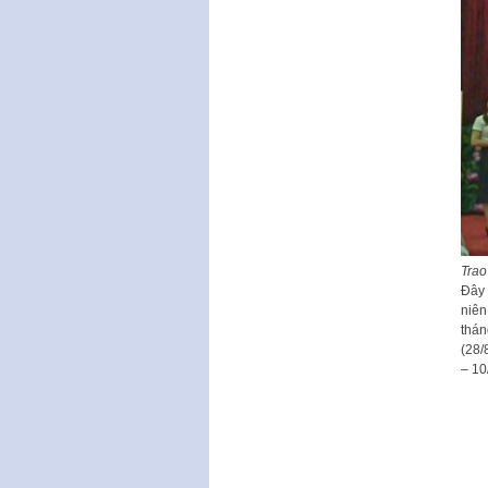
Trao
Đây 
niên
thán
(28/
– 10