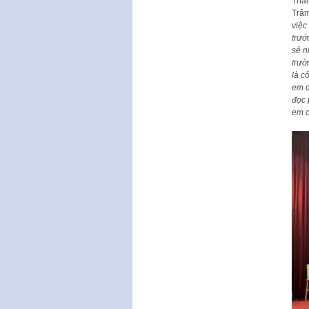
Tham
Trâm
việc
trướ
sẻ n
trườ
là c
em d
đọc 
em c