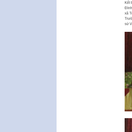
Kết 
Đình
xã T
Trườ
sứ V