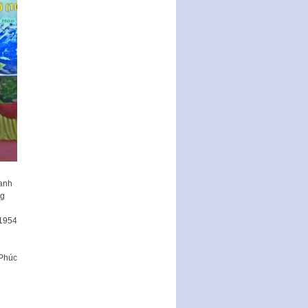
hanh
ng
/1954
c