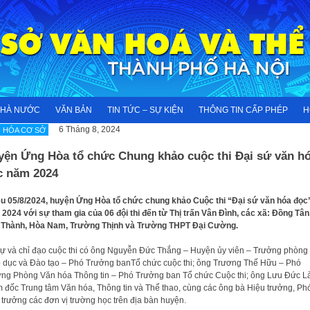
NHÀ NƯỚC
VĂN BẢN
TIN TỨC – SỰ KIỆN
THÔNG TIN CẤP PHÉP
H
6 Tháng 8, 2024
 HÓA CƠ SỞ
yện Ứng Hòa tổ chức Chung khảo cuộc thi Đại sứ văn h
c năm 2024
u 05/8/2024, huyện Ứng Hòa tổ chức chung khảo Cuộc thi “Đại sứ văn hóa đọc
2024 với sự tham gia của 06 đội thi đến từ Thị trấn Vân Đình, các xã: Đồng Tân
 Thành, Hòa Nam, Trường Thịnh và Trường THPT Đại Cường.
ự và chỉ đạo cuộc thi có ông Nguyễn Đức Thắng – Huyện ủy viên – Trưởng phòng
 dục và Đào tạo – Phó Trưởng banTổ chức cuộc thi; ông Trương Thế Hữu – Phó
ng Phòng Văn hóa Thông tin – Phó Trưởng ban Tổ chức Cuộc thi; ông Lưu Đức L
 đốc Trung tâm Văn hóa, Thông tin và Thể thao, cùng các ông bà Hiệu trưởng, Ph
 trưởng các đơn vị trường học trên địa bàn huyện.