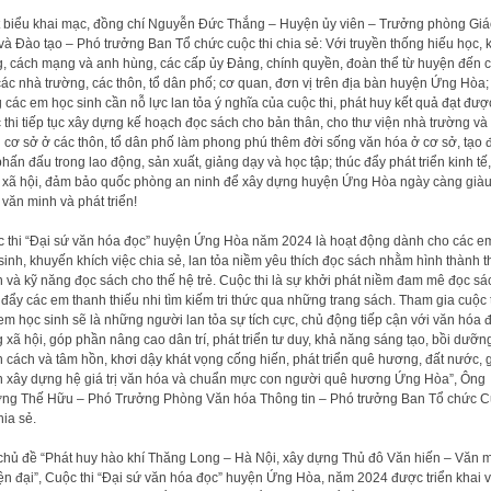
 biểu khai mạc, đồng chí Nguyễn Đức Thắng – Huyện ủy viên – Trưởng phòng Giá
và Đào tạo – Phó trưởng Ban Tổ chức cuộc thi chia sẻ: Với truyền thống hiếu học, 
, cách mạng và anh hùng, các cấp ủy Đảng, chính quyền, đoàn thể từ huyện đến 
các nhà trường, các thôn, tổ dân phố; cơ quan, đơn vị trên địa bàn huyện Ứng Hòa;
 các em học sinh cần nỗ lực lan tỏa ý nghĩa của cuộc thi, phát huy kết quả đạt đượ
 thi tiếp tục xây dựng kế hoạch đọc sách cho bản thân, cho thư viện nhà trường và 
 cơ sở ở các thôn, tổ dân phố làm phong phú thêm đời sống văn hóa ở cơ sở, tạo 
phấn đấu trong lao động, sản xuất, giảng dạy và học tập; thúc đẩy phát triển kinh tế
 xã hội, đảm bảo quốc phòng an ninh để xây dựng huyện Ứng Hòa ngày càng già
 văn minh và phát triển!
 thi “Đại sứ văn hóa đọc” huyện Ứng Hòa năm 2024 là hoạt động dành cho các e
sinh, khuyến khích việc chia sẻ, lan tỏa niềm yêu thích đọc sách nhằm hình thành t
 và kỹ năng đọc sách cho thế hệ trẻ. Cuộc thi là sự khởi phát niềm đam mê đọc sá
 đẩy các em thanh thiếu nhi tìm kiếm tri thức qua những trang sách. Tham gia cuộc t
em học sinh sẽ là những người lan tỏa sự tích cực, chủ động tiếp cận với văn hóa 
g xã hội, góp phần nâng cao dân trí, phát triển tư duy, khả năng sáng tạo, bồi dưỡn
 cách và tâm hồn, khơi dậy khát vọng cống hiến, phát triển quê hương, đất nước, 
 xây dựng hệ giá trị văn hóa và chuẩn mực con người quê hương Ứng Hòa”, Ông
ng Thế Hữu – Phó Trưởng Phòng Văn hóa Thông tin – Phó trưởng Ban Tổ chức 
hia sẻ.
chủ đề “Phát huy hào khí Thăng Long – Hà Nội, xây dựng Thủ đô Văn hiến – Văn 
ện đại”, Cuộc thi “Đại sứ văn hóa đọc” huyện Ứng Hòa, năm 2024 được triển khai v