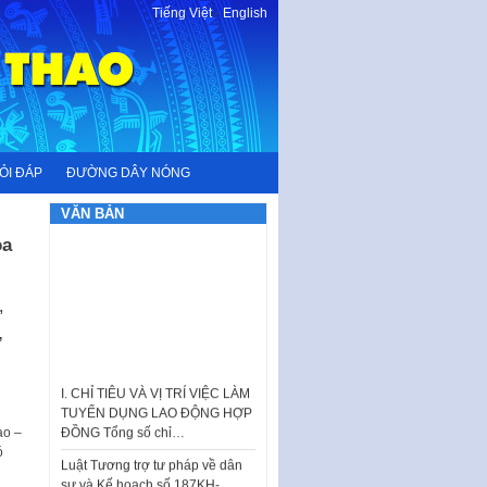
Tiếng Việt
-
English
ỎI ĐÁP
ĐƯỜNG DÂY NÓNG
VĂN BẢN
óa
”
,
I. CHỈ TIÊU VÀ VỊ TRÍ VIỆC LÀM
TUYỂN DỤNG LAO ĐỘNG HỢP
ĐỒNG Tổng số chỉ…
Luật Tương trợ tư pháp về dân
ào –
sự và Kế hoạch số 187KH-
ó
UBND ngày 0752026 của
UBND…