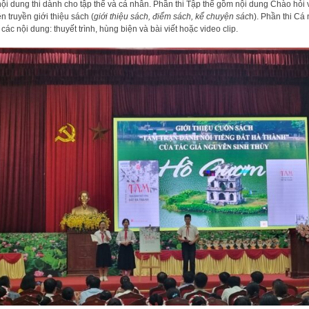
nội dung thi dành cho tập thể và cá nhân. Phần thi Tập thể gồm nội dung Chào hỏi 
n truyền giới thiệu sách (
giới thiệu sách, điểm sách, kể chuyện sác
h). Phần thi Cá
các nội dung: thuyết trình, hùng biện và bài viết hoặc video clip.