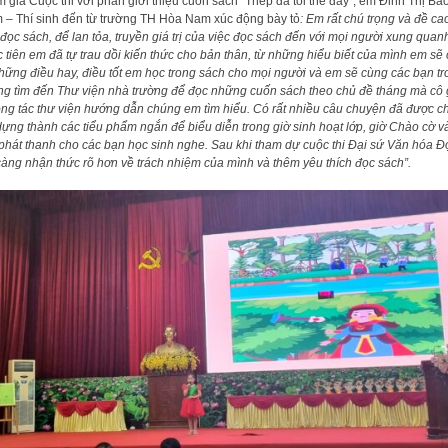
 gia Cuộc thi với phần giới thiệu cuốn sách “Thép đã tôi thế đấy”, em Đinh Thị Bả
 – Thí sinh đến từ trường TH Hòa Nam xúc động bày tỏ
: Em rất chú trọng và đề ca
 đọc sách, để lan tỏa, truyền giá trị của việc đọc sách đến với mọi người xung quanh
c tiên em đã tự trau dồi kiến thức cho bản thân, từ những hiểu biết của mình em sẽ 
hững điều hay, điều tốt em học trong sách cho mọi người và em sẽ cùng các bạn tr
ng tìm đến Thư viện nhà trường để đọc những cuốn sách theo chủ đề tháng mà cô 
ông tác thư viện hướng dẫn chúng em tìm hiểu. Có rất nhiều câu chuyện đã được c
ựng thành các tiểu phẩm ngắn để biểu diễn trong giờ sinh hoạt lớp, giờ Chào cờ v
phát thanh cho các bạn học sinh nghe. Sau khi tham dự cuộc thi Đại sứ Văn hóa Đ
àng nhận thức rõ hơn về trách nhiệm của mình và thêm yêu thích đọc sách”.