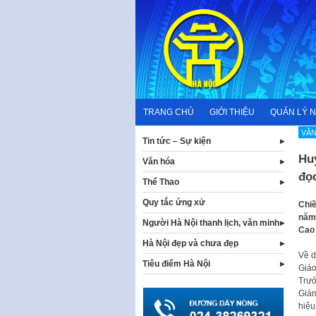
Skip
to
content
TRANG CHỦ
GIỚI THIỆU
QUẢN LÝ 
VĂN
Tin tức – Sự kiện
Hu
Văn hóa
đọ
Thể Thao
Quy tắc ứng xử
Chiề
năm 
Người Hà Nội thanh lịch, văn minh
Cao
Hà Nội đẹp và chưa đẹp
Về d
Tiêu điểm Hà Nội
Giáo
Trưở
Giám
hiệu