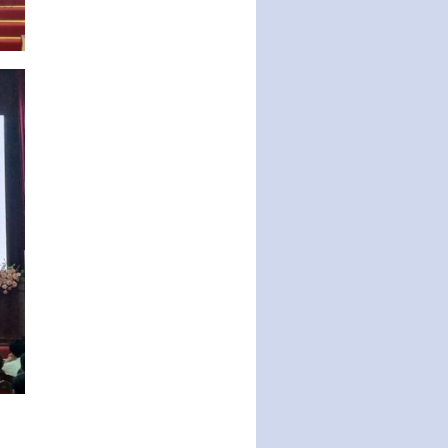
động của Chính phủ thực hiện
Nghị quyết số 02-NQ/TW ngày
17…
THÔNG BÁO Tuyển dụng lao
động hợp đồng theo Nghị định
số 111/2022/NĐ-CP ngày
30/12/2022 của Chính…
Sửa đổi, bổ sung một số điều
của Thông tư số 320/2016/TT-
BTC của Bộ trưởng Bộ Tài…
Quy định về quản lý website
thương mại điện tử
Nghị quyết quy định điều kiện,
thủ tục tặng, thu hồi danh hiệu
"Công dân danh dự…
Nghị quyết quy định một số
chính sách thúc đẩy nghiên cứu
khoa học, phát triển công…
Nghị quyết công bố Nghị quyết
quy phạm pháp luật của HĐND
Thành phố triển khai thi…