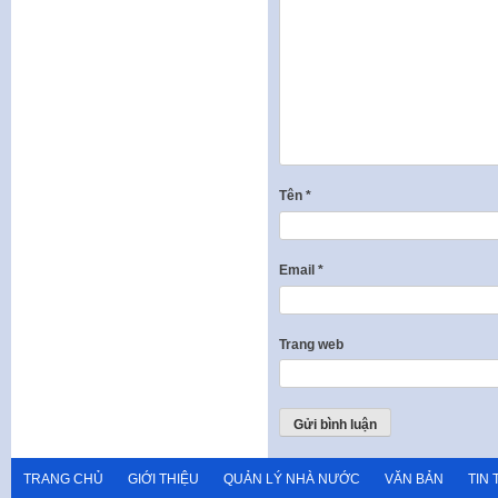
Tên
*
Email
*
Trang web
TRANG CHỦ
GIỚI THIỆU
QUẢN LÝ NHÀ NƯỚC
VĂN BẢN
TIN 