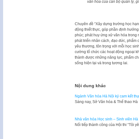
văn hóa của cán bộ quản lý, g
Chuyên đề “Xây dựng trường học hạnh
động thiết thực, góp phần định hướn
phúc; phát huy ứng xử văn hóa trong 
phát triển nhân cách, đạo đức, phẩm 
yêu thương, tôn trọng với mỗi học sinh
cường tổ chức các hoạt động ngoại kh
thành được những năng lực, phẩm chất
sống hiện tại và trong tương lai.
Nội dung khác
Ngành Văn hóa Hà Nội ký cam kết thự
Sáng nay, Sở Văn hóa & Thể thao Hà 
Nhà văn hóa Học sinh – Sinh viên Hà 
​Nối tiếp thành công của Hội thi “Tôi