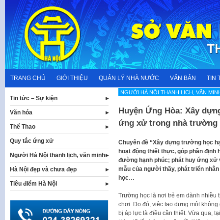
Skip
to
content
TRANG CHỦ
GIỚI THIỆU
QUẢN LÝ NHÀ NƯỚC
VĂN BẢN
TIN 
NGƯỜI HÀ NỘI THANH LỊCH, VĂN MIN
Tin tức – Sự kiện
Huyện Ứng Hòa: Xây dựng
Văn hóa
ứng xử trong nhà trường
Thể Thao
Quy tắc ứng xử
Chuyên đề “Xây dựng trường học hạ
hoạt động thiết thực, góp phần địn
Người Hà Nội thanh lịch, văn minh
đường hạnh phúc; phát huy ứng xử v
mẫu của người thầy, phát triển nhân
Hà Nội đẹp và chưa đẹp
học…
Tiêu điểm Hà Nội
Trường học là nơi trẻ em dành nhiều th
chơi. Do đó, việc tạo dựng một không 
bị áp lực là điều cần thiết. Vừa qua, t