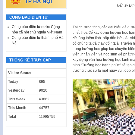
Tiến sỹ Đin
CÔNG BÁO ĐIỆN TỬ
Công báo điện tử nước Cộng
Tại chương trình, các đại biểu đã đượ
hòa xã hội chủ nghĩa Việt Nam
thiết thực để xây dựng trường học hạ
Công báo điện tử thành phố Hà
đề tăng thêm tính hấp dẫn bởi các vid
Nội
cô chúng ta đã thay đổi” (Đài Truyền 
trong trường học giúp tạo chuyến biế
viên, nhân viên và học sinh để phát tr
xây dựng văn hóa trường học lành mạn
THỐNG KÊ TRUY CẬP
hình “Trường học hạnh phúc” sẽ tạo c
trường thực sự là một ngày vui, góp p
Visitor Status
Today
895
Yesterday
9020
This Week
43862
This Month
44757
Total
11995759