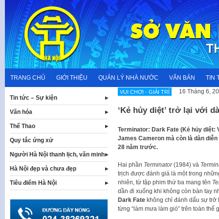
Skip
to
content
TRANG CHỦ
GIỚI THIỆU
QUẢN LÝ NHÀ NƯỚC
VĂN BẢN
TIN 
16 Tháng 6, 2
VUI CHƠI - GIẢI TRÍ
Tin tức – Sự kiện
‘Kẻ hủy diệt’ trở lại với 
Văn hóa
Thể Thao
Terminator: Dark Fate (Kẻ hủy diệt: 
James Cameron mà còn là dàn diễn v
Quy tắc ứng xử
28 năm trước.
Người Hà Nội thanh lịch, văn minh
Hai phần
Terminator
(1984) và
Termin
Hà Nội đẹp và chưa đẹp
trịch được đánh giá là một trong nhữn
nhiên, từ tập phim thứ ba mang tên
Ter
Tiêu điểm Hà Nội
dần đi xuống khi không còn bàn tay 
Dark Fate
không chỉ đánh dấu sự trở 
từng “làm mưa làm gió” trên toàn thế 