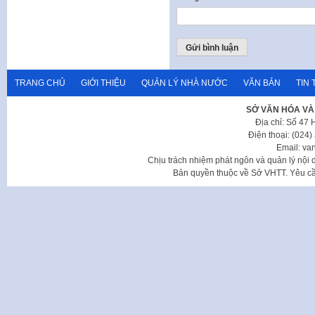
TRANG CHỦ
GIỚI THIỆU
QUẢN LÝ NHÀ NƯỚC
VĂN BẢN
TIN 
SỞ VĂN HÓA VÀ
Địa chỉ: Số 47
Điện thoại: (024
Email: va
Chịu trách nhiệm phát ngôn và quản lý nộ
Bản quyền thuộc về Sở VHTT. Yêu cầu 