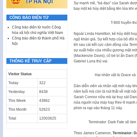
Sự mạnh mẽ, “bá đạo” của Sarah được t
bay một kẻ hủy diệt bằng tên lửa khi v
CÔNG BÁO ĐIỆN TỬ
T-800 huyền tho
Công báo điện tử nước Cộng
hòa xã hội chủ nghĩa Việt Nam
Ngoài Linda Hamilton, kẻ hủy diệt hu
Công báo điện tử thành phố Hà
ngộ khán giả. Sự kết hợp của bộ đôi 
Nội
tới sau cái kết cực cảm động của
Term
sự xuất hiện của nhiều gương mặt m
(Mackenzie Davis), cô bé bí ẩn Dani (
THỐNG KÊ TRUY CẬP
Gabriel Luna thủ vai.
Visitor Status
Hai nhân vật là Grace và
Today
322
Dàn diễn viên và nhân vật mới này kh
năm tuổi mà còn là nút thắt về mặt n
Yesterday
8438
Sarah Connor nữa mà lại truy sát Dani.
This Week
43862
nửa người nửa máy hay Rev-9 mạnh mẽ
phim ra rạp vào tháng 11 này.
This Month
52623
Total
12003625
Terminator: Dark Fate sẽ làm
Theo James Cameron,
Terminator: D