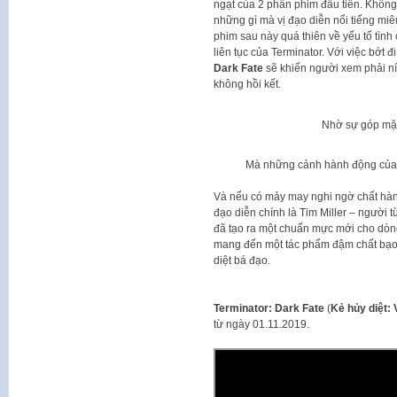
ngạt của 2 phần phim đầu tiên. Không
những gì mà vị đạo diễn nổi tiếng mi
phim sau này quá thiên về yếu tố tìn
liên tục của Terminator. Với việc bớt
Dark Fate
sẽ khiến người xem phải nín
không hồi kết.
Nhờ sự góp mặt 
Mà những cảnh hành động của p
Và nếu có mảy may nghi ngờ chất hành
đạo diễn chính là Tim Miller – người 
đã tạo ra một chuẩn mực mới cho dòn
mang đến một tác phẩm đậm chất bạo l
diệt bá đạo.
Terminator: Dark Fate
(
Kẻ hủy diệt:
từ ngày 01.11.2019.