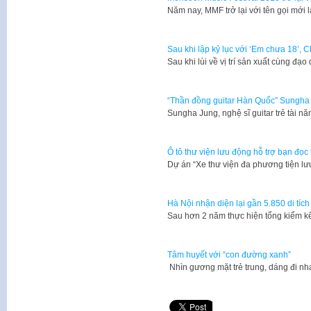
Năm nay, MMF trở lại với tên gọi mới
Sau khi lập kỷ lục với ‘Em chưa 18’, Ch
Sau khi lùi về vị trí sản xuất cùng đ
“Thần đồng guitar Hàn Quốc” Sungha J
Sungha Jung, nghệ sĩ guitar trẻ tài n
Ô tô thư viện lưu động hỗ trợ bạn đọc 
Dự án “Xe thư viện đa phương tiện l
Hà Nội nhận diện lại gần 5.850 di tích
Sau hơn 2 năm thực hiện tổng kiểm kê
Tâm huyết với “con đường xanh”
Nhìn gương mặt trẻ trung, dáng đi nha