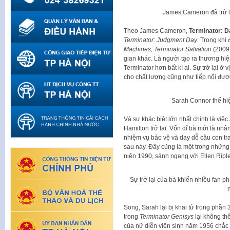
James Cameron đã trở l
Theo James Cameron,
Terminator: D
Terminator: Judgment Day
. Trong khi
Machines, Terminator Salvatio
n (2009
gian khác. Là người tạo ra thương h
Terminator hơn bất kì ai. Sự trở lại ở 
cho chất lượng cũng như tiếp nối được
Sarah Connor thể hiệ
Và sự khác biệt lớn nhất chính là vi
Hamilton trở lại. Vốn dĩ bà mới là nhâ
nhiệm vụ bảo vệ và dạy dỗ cậu con tra
sau này. Đây cũng là một trong nhữn
niên 1990, sánh ngang với Ellen Riple
Sự trở lại của bà khiến nhiều fan p
Song, Sarah lại bị khai tử trong phần
trong
Terminator Genisys
lại không th
của nữ diễn viên sinh năm 1956 chắc 